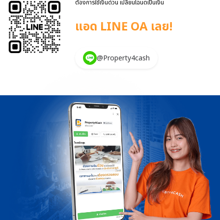
ต้องการใช้เงินด่วน เปลี่ยนโฉนดเป็นเงิน
ซื้อขายด้วย ก่อนถมดิน […]
แอด LINE OA เลย!
@Property4cash