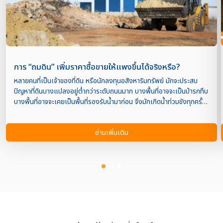
การ “ถมดิน” เพิ่มราคาซื้อขายให้แพงขึ้นได้จริงหรือ?
หลายคนที่เป็นเจ้าของที่ดิน หรือนักลงทุนอสังหาริมทรัพย์ มักจะประสบ
ปัญหาที่ดินบางแปลงอยู่ต่ำกว่าระดับถนนมาก บางพื้นที่อาจจะเป็นป่ารกทึบ
บางพื้นที่อาจจะเคยเป็นพื้นที่รองรับน้ำมาก่อน จึงมักเกิดน้ำท่วมขังทุกครั้ง
เมื่อฝนตก ทำให้ที่ดินแปลงนั้นไม่ค่อยมีคนสนใจอยากจะซื้อเท่าไหร่นัก ซึ่ง
ปัญหาเหล่านี้จะแก้ได้ด้วยการ ถมดิน ถือว่าเป็นวิธีการง่ายที่สุดในการเพิ่ม
อ่านเพิ่มเติม
มูลค่าที่ดินของเราได้ การ ถมดิน ช่วยเพิ่มมูลค่าที่ดินได้อย่างไร? การถมดิน
เป็นการปรับพื้นที่ให้พร้อมสำหรับการพัฒนาให้ดีขึ้น ตรงไหนต่ำไปหรือสูง
ไปก็ต้องปรับให้เหมาะสมพร้อมที่จะพัฒนาในลำดับต่อไป นอกจากนี้ยังช่วย
ให้ที่ดินแปลงนั้น สามารถ ซื้อขาย ได้ง่ายมากกว่าที่ดินที่ยังไม่ได้ถมอีก เมื่อ
มีการถมดิน แล้ว จะยังไม่สามารถเริ่มก่อสร้างได้ทันที ต้องรอดินเซตตัว
ก่อนเป็นเวลาประมาณ 1 ปี หากเราก่อสร้างโดยไม่รอให้ดินเข้าที่อาจจะเกิด
ปัญหาบ้านทรุดลงได้ ดังนั้น การถมดิน จึงมีไว้สำหรับพร้อม ซื้อขาย เท่านั้น
ซึ่งการถมดิน จะทำให้เรารู้ทันทีเลยว่าที่ดินแปลงนี้สวยหรือไม่ รกไปไหม
เพราะในเรื่องความสวยงามของที่ดินนั้นก็เป็นตัวช่วยในการตัดสินใจของผู้