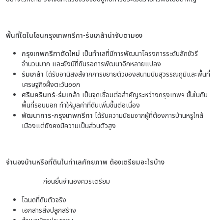
พื้นที่ใดในโซนกรุงเทพกรีฑา-ร่มเกล้าน่าจับตามอง
กรุงเทพกรีฑาตัดใหม่
เป็นทำเลที่มีการพัฒนาโครงการระดับลักชัวรี
จำนวนมาก และยังมีที่ดินรอการพัฒนาอีกหลายแปลง
ร่มเกล้า
ได้รับอานิสงส์จากการขยายตัวของสนามบินสุวรรณภูมิและพื้นที่
เศรษฐกิจฝั่งตะวันออก
ศรีนครินทร์-ร่มเกล้า
เป็นจุดเชื่อมต่อสำคัญระหว่างกรุงเทพฯ ชั้นในกับ
พื้นที่รอบนอก ทำให้มูลค่าที่ดินเพิ่มขึ้นต่อเนื่อง
พัฒนาการ-กรุงเทพกรีฑา
ได้รับความนิยมจากผู้ที่ต้องการบ้านหรูใกล้
เมืองแต่ยังคงมีความเป็นส่วนตัวสูง
จำนองบ้านหรือที่ดินในทำเลศักยภาพ ต้องเตรียมอะไรบ้าง
ก่อนยื่นจำนองควรเตรียม
โฉนดที่ดินตัวจริง
เอกสารสิ่งปลูกสร้าง