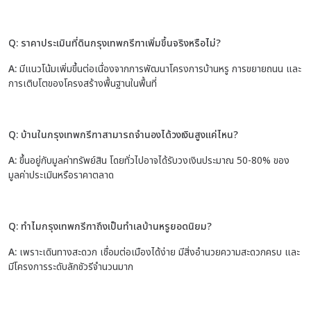
Q: ราคาประเมินที่ดินกรุงเทพกรีฑาเพิ่มขึ้นจริงหรือไม่?
A:
มีแนวโน้มเพิ่มขึ้นต่อเนื่องจากการพัฒนาโครงการบ้านหรู การขยายถนน และ
การเติบโตของโครงสร้างพื้นฐานในพื้นที่
Q: บ้านในกรุงเทพกรีฑาสามารถจำนองได้วงเงินสูงแค่ไหน?
A:
ขึ้นอยู่กับมูลค่าทรัพย์สิน โดยทั่วไปอาจได้รับวงเงินประมาณ 50-80% ของ
มูลค่าประเมินหรือราคาตลาด
Q: ทำไมกรุงเทพกรีฑาถึงเป็นทำเลบ้านหรูยอดนิยม?
A:
เพราะเดินทางสะดวก เชื่อมต่อเมืองได้ง่าย มีสิ่งอำนวยความสะดวกครบ และ
มีโครงการระดับลักชัวรีจำนวนมาก