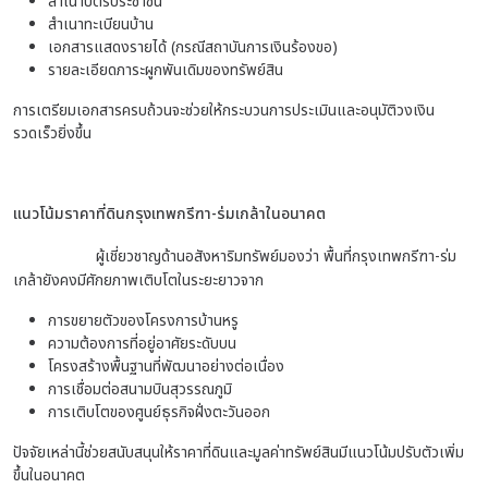
สำเนาบัตรประชาชน
สำเนาทะเบียนบ้าน
เอกสารแสดงรายได้ (กรณีสถาบันการเงินร้องขอ)
รายละเอียดภาระผูกพันเดิมของทรัพย์สิน
การเตรียมเอกสารครบถ้วนจะช่วยให้กระบวนการประเมินและอนุมัติวงเงิน
รวดเร็วยิ่งขึ้น
แนวโน้มราคาที่ดินกรุงเทพกรีฑา-ร่มเกล้าในอนาคต
ผู้เชี่ยวชาญด้านอสังหาริมทรัพย์มองว่า พื้นที่กรุงเทพกรีฑา-ร่ม
เกล้ายังคงมีศักยภาพเติบโตในระยะยาวจาก
การขยายตัวของโครงการบ้านหรู
ความต้องการที่อยู่อาศัยระดับบน
โครงสร้างพื้นฐานที่พัฒนาอย่างต่อเนื่อง
การเชื่อมต่อสนามบินสุวรรณภูมิ
การเติบโตของศูนย์ธุรกิจฝั่งตะวันออก
ปัจจัยเหล่านี้ช่วยสนับสนุนให้ราคาที่ดินและมูลค่าทรัพย์สินมีแนวโน้มปรับตัวเพิ่ม
ขึ้นในอนาคต