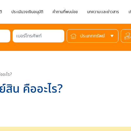
ติ
ประเมินวงเงินอนุมัติ
คำถามที่พบบ่อย
บทความเเละข่าวสาร
เ
เบอร์โทรศัพท์
ืออะไร?
์สิน คืออะไร?