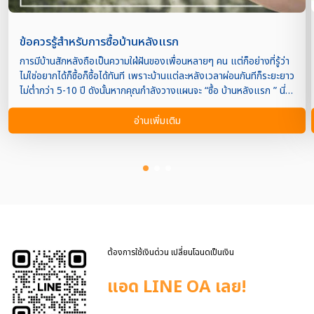
ข้อควรรู้สำหรับการซื้อบ้านหลังแรก
การมีบ้านสักหลังถือเป็นความใฝ่ฝันของเพื่อนหลายๆ คน แต่ก็อย่างที่รู้ว่า
ไม่ใช่อยากได้ก็ซื้อก็ซื้อได้ทันที เพราะบ้านแต่ละหลังเวลาผ่อนกันทีก็ระยะยาว
ไม่ต่ำกว่า 5-10 ปี ดังนั้นหากคุณกำลังวางแผนจะ “ซื้อ บ้านหลังแรก ” นี่
จึงเป็นสิ่งที่ควรรู้เอาไว้ เพื่อให้สามารถตัดสินใจได้ง่ายขึ้น และสำคัญ
มากกว่านั้นพอเข้าอยู่อาศัยจริงแล้วไม่รู้สึกผิดหวังอีกด้วย วันนี้เราจะไปหา
อ่านเพิ่มเติม
คำตอบกับ ข้อควรรู้สำหรับการซื้อ บ้านหลังแรก และคอนโดหลังแรก จะ
“ซื้อบ้านหลังแรก” มีอะไรต้องรู้บ้าง ? 1.ลักษณะบ้านที่ตอบโจทย์ – บ้าน
เดี่ยว มีลักษณะเป็นหลังเดียว มีรั้วกั้นระหว่างเพื่อนบ้าน มีพื้นที่ใช้สอย ได้
ความสงบ เป็นส่วนตัว แต่มีราคาสูง – บ้านแฝด จะคล้ายกับบ้านเดี่ยวแต่มี
บางส่วนของบ้านฝั่งหนึ่งชิดกับเพื่อนบ้านและใช้งานร่วมกัน เช่น หลังคา
โรงรถ ผนังห้องครัว ลักษณะบ้านจึงถูกออกแบบเป็นคู่ มีพื้นที่ใช้สอยใน
ระดับหนึ่ง แต่ความเป็นส่วนตัวน้อยลง ราคาถูกกว่าบ้านเดี่ยว – ทาวน์โฮม
/ ทาวน์เฮาส์ บ้านลักษณะนี้จะมีผนัง 2 ฝั่งชิดกับเพื่อนบ้าน พื้นที่ใช้สอยจึงมี
จำกัด แต่ราคาจะถูกกว่าบ้านเดี่ยวและบ้านแฝดพอสมควร – อาคาร
ต้องการใช้เงินด่วน เปลี่ยนโฉนดเป็นเงิน
พาณิชย์ หรื […]
แอด LINE OA เลย!