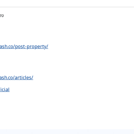
าง
ash.co/post-property/
ash.co/articles/
icial