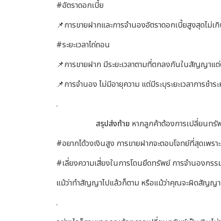
#อัตราดอกเบี้ย
📌การขายฝากและการจำนองอัตราดอกเบี้ยสูงสุดไม่เกิ
#ระยะเวลาไถ่ถอน
📌การขายฝาก มีระยะเวลาตามที่ตกลงกันในสัญญาแต่ต้
📌การจำนอง ไม่มีอายุความ แต่มีระบุระยะเวลาการชำระ
.
สรุปส่งท้าย
หากลูกค้าต้องการเปลี่ยนทรัพย์
#อยากได้วงเงินสูง การขายฝากจะตอบโจทย์ที่สุดเพรา
#เลี่ยงความเสี่ยงในการโดนยึดทรัพย์ การจำนองกรรม
แม้ว่าทำสัญญาไปแล้วก็ตาม หรือแม้ว่าคุณจะผิดสัญญา
.