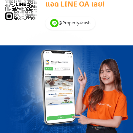
แอด LINE OA เลย!
@Property4cash