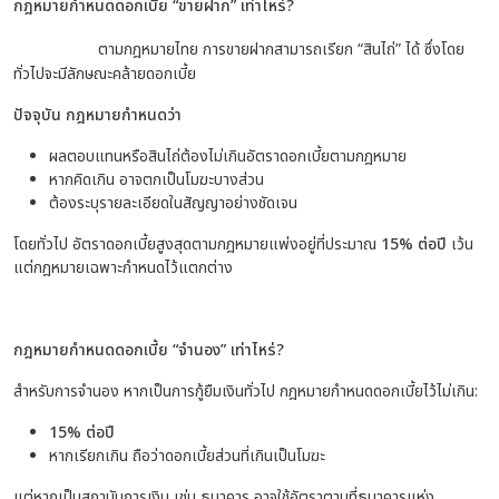
กฎหมายกำหนดดอกเบี้ย “ขายฝาก” เท่าไหร่?
ตามกฎหมายไทย การขายฝากสามารถเรียก “สินไถ่” ได้ ซึ่งโดย
ทั่วไปจะมีลักษณะคล้ายดอกเบี้ย
ปัจจุบัน กฎหมายกำหนดว่า
ผลตอบแทนหรือสินไถ่ต้องไม่เกินอัตราดอกเบี้ยตามกฎหมาย
หากคิดเกิน อาจตกเป็นโมฆะบางส่วน
ต้องระบุรายละเอียดในสัญญาอย่างชัดเจน
โดยทั่วไป อัตราดอกเบี้ยสูงสุดตามกฎหมายแพ่งอยู่ที่ประมาณ
15% ต่อปี
เว้น
แต่กฎหมายเฉพาะกำหนดไว้แตกต่าง
กฎหมายกำหนดดอกเบี้ย “จำนอง” เท่าไหร่?
สำหรับการจำนอง หากเป็นการกู้ยืมเงินทั่วไป กฎหมายกำหนดดอกเบี้ยไว้ไม่เกิน:
15% ต่อปี
หากเรียกเกิน ถือว่าดอกเบี้ยส่วนที่เกินเป็นโมฆะ
แต่หากเป็นสถาบันการเงิน เช่น ธนาคาร อาจใช้อัตราตามที่ธนาคารแห่ง