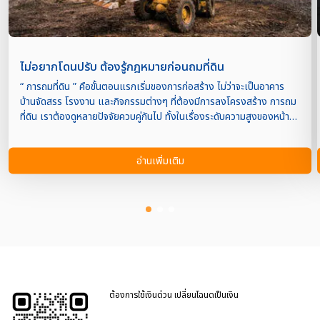
ไม่อยากโดนปรับ ต้องรู้กฎหมายก่อนถมที่ดิน
“ การถมที่ดิน ” คือขั้นตอนแรกเริ่มของการก่อสร้าง ไม่ว่าจะเป็นอาคาร
บ้านจัดสรร โรงงาน และกิจกรรมต่างๆ ที่ต้องมีการลงโครงสร้าง การถม
ที่ดิน เราต้องดูหลายปัจจัยควบคู่กันไป ทั้งในเรื่องระดับความสูงของหน้า
ดิน การทรุดตัวของดิน รวมถึงการระบายน้ำภายในพื้นที่ เพื่อป้องกันไม่ให้
เกิดปัญหาระยะยาวในภายหลัง การถมที่ดิน เรื่องที่ละเอียดอ่อน เพราะมีทั้ง
อ่านเพิ่มเติม
เรื่องกฎหมาย ประวัติที่ดิน และผู้รับเหมาที่เข้ามาเกี่ยวข้อง ดังนั้นเจ้าของ
ที่ดินจึงมีความจำเป็นที่จะต้องศึกษาให้เข้าใจก่อนที่จะทำการถมที่ดิน เพื่อส้
รางบ้านหรืออาคารรูปแบบใดๆ ก็ตาม ในส่วนวันนี้เราจะมาพูดถึงเรื่อง
กฎหมายกันค่ะ เป็นสิ่งที่ทุกคนจำเป็นจะต้องรู้เบื้องต้นก่อนตัดสินใจ เพื่อที่
เราจะได้ไม่ต้องมีปัญหาตามมาภายหลังจากการโดนฟ้องร้อง ที่ต้องเสียทั้ง
เวลาและเงินเพิ่มเติม ถ้าพร้อมแล้วไปดูพร้อมๆ กันเลยค่ะ เริ่มจากทำความ
เข้าใจข้อกฎหมายก่อนถมที่ดินใหม่ การถมที่ดินจึงมีข้อบังคับให้อยู่ภายใต้
พรบ.ขุดดินและถมดิน พ.ศ. 2543 โดยมีประเด็นหลักที่ต้องดูอยู่ด้วยกันอยู่
4 ข้อ ดังนี้ หากเจ้าของที่ดินจำเป็นต้องทำการขุดดินโดยมีความลึกจาก
ต้องการใช้เงินด่วน เปลี่ยนโฉนดเป็นเงิน
ระดับพื้นดินเกิน 3 เมตร จะต้องแจ้งเจ […]