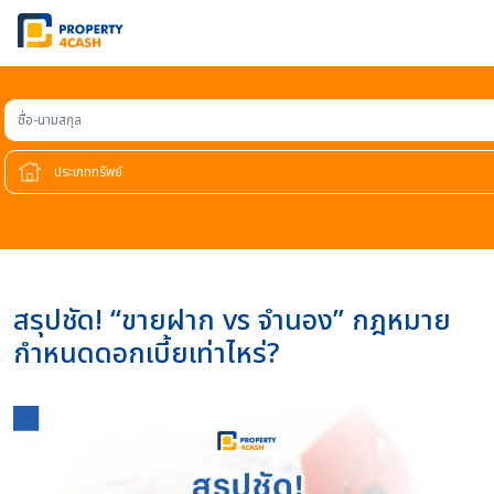
ชื่อ-นามสกุล
สรุปชัด! “ขายฝาก vs จำนอง” กฎหมาย
กำหนดดอกเบี้ยเท่าไหร่?