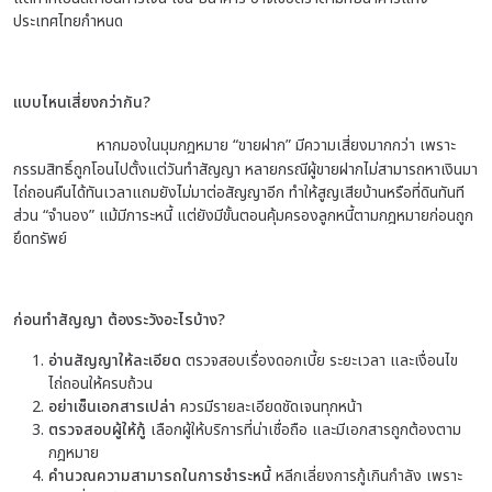
ประเทศไทยกำหนด
แบบไหนเสี่ยงกว่ากัน?
หากมองในมุมกฎหมาย “ขายฝาก” มีความเสี่ยงมากกว่า เพราะ
กรรมสิทธิ์ถูกโอนไปตั้งแต่วันทำสัญญา หลายกรณีผู้ขายฝากไม่สามารถหาเงินมา
ไถ่ถอนคืนได้ทันเวลาแถมยังไม่มาต่อสัญญาอีก ทำให้สูญเสียบ้านหรือที่ดินทันที
ส่วน “จำนอง” แม้มีภาระหนี้ แต่ยังมีขั้นตอนคุ้มครองลูกหนี้ตามกฎหมายก่อนถูก
ยึดทรัพย์
ก่อนทำสัญญา ต้องระวังอะไรบ้าง?
อ่านสัญญาให้ละเอียด
ตรวจสอบเรื่องดอกเบี้ย ระยะเวลา และเงื่อนไข
ไถ่ถอนให้ครบถ้วน
อย่าเซ็นเอกสารเปล่า
ควรมีรายละเอียดชัดเจนทุกหน้า
ตรวจสอบผู้ให้กู้
เลือกผู้ให้บริการที่น่าเชื่อถือ และมีเอกสารถูกต้องตาม
กฎหมาย
คำนวณความสามารถในการชำระหนี้
หลีกเลี่ยงการกู้เกินกำลัง เพราะ