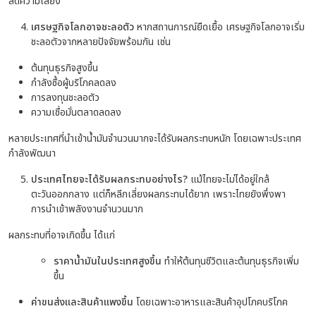
ลดความเสี่ยง
เศรษฐกิจโลกอาจชะลอตัว
หากสถานการณ์ยืดเยื้อ เศรษฐกิจโลกอาจเริ่ม
ชะลอตัวจากหลายปัจจัยพร้อมกัน เช่น
ต้นทุนธุรกิจสูงขึ้น
กำลังซื้อผู้บริโภคลดลง
การลงทุนชะลอตัว
ความเชื่อมั่นตลาดลดลง
หลายประเทศที่นำเข้าน้ำมันจำนวนมากจะได้รับผลกระทบหนัก โดยเฉพาะประเทศ
กำลังพัฒนา
ประเทศไทยจะได้รับผลกระทบอย่างไร?
แม้ไทยจะไม่ได้อยู่ใกล้
ตะวันออกกลาง แต่ก็หลีกเลี่ยงผลกระทบได้ยาก เพราะไทยยังพึ่งพา
การนำเข้าพลังงานจำนวนมาก
ผลกระทบที่อาจเกิดขึ้น ได้แก่
ราคาน้ำมันในประเทศสูงขึ้น
ทำให้ต้นทุนชีวิตและต้นทุนธุรกิจเพิ่ม
ขึ้น
ค่าขนส่งและสินค้าแพงขึ้น
โดยเฉพาะอาหารและสินค้าอุปโภคบริโภค