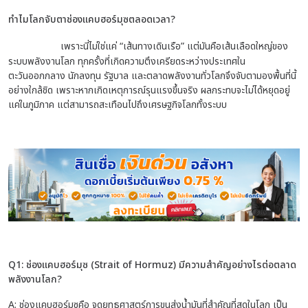
ทำไมโลกจับตาช่องแคบฮอร์มุซตลอดเวลา?
เพราะนี่ไม่ใช่แค่ “เส้นทางเดินเรือ” แต่มันคือเส้นเลือดใหญ่ของ
ระบบพลังงานโลก ทุกครั้งที่เกิดความตึงเครียดระหว่างประเทศใน
ตะวันออกกลาง นักลงทุน รัฐบาล และตลาดพลังงานทั่วโลกจึงจับตามองพื้นที่นี้
อย่างใกล้ชิด เพราะหากเกิดเหตุการณ์รุนแรงขึ้นจริง ผลกระทบจะไม่ได้หยุดอยู่
แค่ในภูมิภาค แต่สามารถสะเทือนไปถึงเศรษฐกิจโลกทั้งระบบ
Q1: ช่องแคบฮอร์มุซ (Strait of Hormuz) มีความสำคัญอย่างไรต่อตลาด
พลังงานโลก?
A: ช่องแคบฮอร์มุซคือ จุดยุทธศาสตร์การขนส่งน้ำมันที่สำคัญที่สุดในโลก เป็น