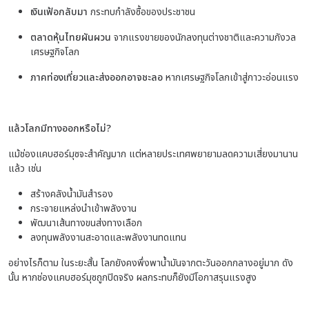
เงินเฟ้อกลับมา
กระทบกำลังซื้อของประชาชน
ตลาดหุ้นไทยผันผวน
จากแรงขายของนักลงทุนต่างชาติและความกังวล
เศรษฐกิจโลก
ภาคท่องเที่ยวและส่งออกอาจชะลอ
หากเศรษฐกิจโลกเข้าสู่ภาวะอ่อนแรง
แล้วโลกมีทางออกหรือไม่?
แม้ช่องแคบฮอร์มุซจะสำคัญมาก แต่หลายประเทศพยายามลดความเสี่ยงมานาน
แล้ว เช่น
สร้างคลังน้ำมันสำรอง
กระจายแหล่งนำเข้าพลังงาน
พัฒนาเส้นทางขนส่งทางเลือก
ลงทุนพลังงานสะอาดและพลังงานทดแทน
อย่างไรก็ตาม ในระยะสั้น โลกยังคงพึ่งพาน้ำมันจากตะวันออกกลางอยู่มาก ดัง
นั้น หากช่องแคบฮอร์มุซถูกปิดจริง ผลกระทบก็ยังมีโอกาสรุนแรงสูง