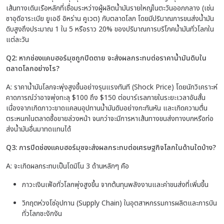
เส้นทางเดินเรือหลักที่เชื่อมระหว่างผู้ผลิตน้ำมันรายใหญ่ในตะวันออกกลาง (เช่น
ซาอุดีอาระเบีย ยูเออี อิหร่าน คูเวต) กับตลาดโลก โดยมีปริมาณการขนส่งน้ำมัน
ดิบสูงถึงประมาณ 1 ใน 5 หรือราว 20% ของปริมาณการบริโภคน้ำมันทั่วโลกใน
แต่ละวัน
Q2: หากช่องแคบฮอร์มุซถูกปิดตาย จะส่งผลกระทบต่อราคาน้ำมันดิบใน
ตลาดโลกอย่างไร?
A: ราคาน้ำมันโลกจะพุ่งสูงขึ้นอย่างรุนแรงทันที (Shock Price) โดยนักวิเคราะห์
คาดการณ์ว่าอาจพุ่งทะลุ $100 ถึง $150 ต่อบาร์เรลภายในระยะเวลาอันสั้น
เนื่องจากเกิดภาวะขาดแคลนอุปทานน้ำมันดิบอย่างกะทันหัน และเกิดความตื่น
ตระหนกในตลาดซื้อขายล่วงหน้า จนกว่าจะมีการหาเส้นทางขนส่งทางบกหรือท่อ
ส่งน้ำมันอื่นมาทดแทนได้
Q3: การปิดช่องแคบฮอร์มุซจะส่งผลกระทบต่อเศรษฐกิจโลกในด้านใดบ้าง?
A: จะเกิดผลกระทบเป็นโดมิโน 3 ด้านหลักๆ คือ
ภาวะเงินเฟ้อทั่วโลกพุ่งสูงขึ้น จากต้นทุนพลังงานและค่าขนส่งที่เพิ่มขึ้น
วิกฤตห่วงโซ่อุปทาน (Supply Chain) ในอุตสาหกรรมการผลิตและการบิน
ทั่วโลกชะงักงัน