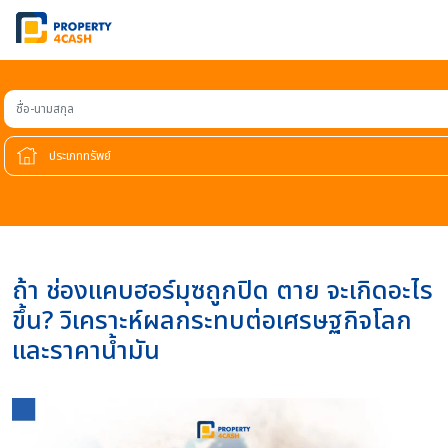
ชื่อ-นามสกุล
ถ้า ช่องแคบฮอร์มุซถูกปิด ตาย จะเกิดอะไร
ขึ้น? วิเคราะห์ผลกระทบต่อเศรษฐกิจโลก
และราคาน้ำมัน