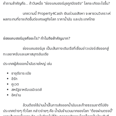
คำถามสำคัญคือ… ถ้าวันหนึ่ง “ช่องแคบฮอร์มุซถูกปิดจริง” โลกจะเกิดอะไรขึ้น?
บทความนี้ Property4Cash เงินด่วนอสังหา จะพาชวนวิเคราะห์
ผลกระทบที่อาจเกิดขึ้นต่อเศรษฐกิจโลก ราคาน้ำมัน และประเทศไทย
ช่องแคบฮอร์มุซคืออะไร? ทำไมถึงสำคัญมาก?
ช่องแคบฮอร์มุซ เป็นเส้นทางเดินเรือที่เชื่อมอ่าวเปอร์เซียออกสู่
ทะเลอาหรับและมหาสมุทรอินเดีย
ประเทศผู้ส่งออกน้ำมันรายใหญ่ เช่น
ซาอุดีอาระเบีย
อิรัก
คูเวต
สหรัฐอาหรับเอมิเรตส์
อิหร่าน
ล้วนต้องใช้น่านน้ำนี้ในการส่งออกน้ำมันและก๊าซธรรมชาติไปยัง
ประเทศต่างๆ ทั่วโลก กล่าวง่ายๆ คือ น้ำมันจำนวนมากของโลก “ต้องผ่านตรงนี้”