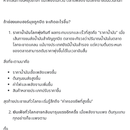
หากเส้นทางนี้หยุดชะงัก แม้เพียงไม่กี่วัน ตลาดพลังงานโลกก็อาจปั่นป่วนทันที
ถ้าช่องแคบฮอร์มุซถูกปิด จะเกิดอะไรขึ้น?
ราคาน้ำมันโลกพุ่งทันที
ผลกระทบแรกและเร็วที่สุดคือ “ราคาน้ำมัน” เมื่อ
เส้นทางขนส่งน้ำมันสำคัญถูกปิด ตลาดจะกังวลว่าปริมาณน้ำมันในตลาด
โลกจะขาดแคลน แม้บางประเทศยังมีน้ำมันสำรอง แต่ความตื่นตระหนก
ของตลาดสามารถดันราคาพุ่งขึ้นได้ในเวลาอันสั้น
สิ่งที่จะตามมาคือ
ราคาน้ำมันเชื้อเพลิงแพงขึ้น
ต้นทุนขนส่งสูงขึ้น
ค่าไฟและพลังงานเพิ่มขึ้น
สินค้าหลายประเภทปรับราคาขึ้น
สุดท้ายประชาชนทั่วโลกจะเริ่มรู้สึกถึง “ค่าครองชีพที่สูงขึ้น”
เงินเฟ้อทั่วโลกอาจกลับมารุนแรงอีกครั้ง
เมื่อพลังงานแพง ต้นทุนแทบ
ทุกอย่างก็จะแพงตาม
ทั้ง