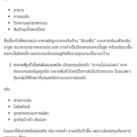
อาหาร
การขนส่ง
โรงงานอุตสาหกรรม
สินค้าอุปโภคบริโภค
สิ่งนี้จะทำให้หลายประเทศเผชิญแรงกดดันด้าน “เงินเฟ้อ” และหากเงินเฟ้อกลับ
มาสูง ธนาคารกลางหลายประเทศ อาจจำเป็นต้องคงดอกเบี้ยสูง หรือกลับมาขึ้น
ดอกเบี้ยอีกครั้ง ผลกระทบต่อเศรษฐกิจจึงอาจลุกลามเป็นวงกว้าง
ตลาดหุ้นทั่วโลกผันผวนหนัก
นักลงทุนมักกลัว “ความไม่แน่นอน” หาก
ช่องแคบฮอร์มุซถูกปิด ตลาดหุ้นทั่วโลกมีโอกาสปรับตัวลงแรง โดยเฉพาะ
หุ้นกลุ่มที่พึ่งพาต้นทุนพลังงานและการขนส่ง
เช่น
สายการบิน
โลจิสติกส์
อุตสาหกรรมการผลิต
ธุรกิจนำเข้า-ส่งออก
ในขณะที่สินทรัพย์ปลอดภัย เช่น ทองคำ อาจปรับตัวขึ้น เพราะนักลงทุนต้องการ