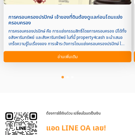
การครอบครองปรปักษ์ เจ้าของที่ดินต้องดูแลก่อนโดนแย่ง
ครอบครอง
การครอบครองปรปักษ์ คือ การแย่งกรรมสิทธิ์โดยการครอบครอง มีได้ทั้ง
อสังหาริมทรัพย์ และสังหาริมทรัพย์ ในที่นี้ property4cash จะนำเสนอ
เกร็ดความรู้ในเรื่องของ การเฝ้าระวังการโดนแย่งครอบครองปรปักษ์ ใน
เรื่องของที่ดิน (อสังหาริมทรัพย์) เจตนารมณ์ของข้อกฎหมาย การครอบ
ครองปรปักษ์ คือ ต้องการให้เจ้าของที่ดินใช้ประโยชน์ของที่ดินของตัวเอง
อ่านเพิ่มเติม
ให้คุ้มค่า ไม่ปล่อยปละละเลยในเรื่องการทำประโยชน์ในที่ดิน และหน้าที่ของ
การเสียภาษี เพื่อเป็นหน่วยเล็กๆ ในการเสริมกำลังพัฒนาประเทศให้เจริญ
ยิ่งขึ้นไป จึงต้องมีบทลงโทษเจ้าของที่ดินที่ไม่ใส่ใจที่ดินของตนเอง ปล่อยให้
คนอื่นเข้ามาครอบครองใช้ประโยชน์ในที่ดินของตนอย่างเปิดเผย เป็นระยะ
เวลารวมตามที่กฎหมายกำหนด ตามหลักเกณฑ์ จนที่ดินตกไปเป็น
กรรมสิทธิ์ของคนอื่น (ผู้ครอบครองตามหลักเกณฑ์ และตามระยะเวลาการ
ครอบครองปรปักษ์ มีสิทธิ์ร้องขอต่อศาลได้) และเจ้าของที่ดินก็มีสิทธิ์ต่อสู้
ในชั้นศาลเช่นกัน หลักเกณฑ์ในการได้การครอบครองปรปักษ์ มียิบย่อย
มากมาย ในที่นี้จะพูดถึงประเด็นใหญ่ๆ เช่น – ที่ดินที่จะครอบ
ต้องการใช้เงินด่วน เปลี่ยนโฉนดเป็นเงิน
ครองต้องเป็นทรัพย์ที่มีกรรมสิทธิ์ ที่ดินก็ต้องเป็นที่ดินมีโฉนดเท่านั้น ต้
แอด LINE OA เลย!
[…]