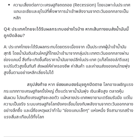
ความเสี่ยงต่อภาวะเศรษฐกิจถดถอย (Recession) โดยเฉพาะในประเทศ
แถบเอเชียและยุโรปที่พึ่งพาการนำเข้าพลังงานจากตะวันออกกลางเป็น
หลัก
Q4: ประเทศไทยจะได้รับผลกระทบอย่างไรบ้าง หากเส้นทางขนส่งน้ำมันนี้
ถูกปิดล้อม?
A: ประเทศไทยจะได้รับผลกระทบโดยตรงเนื่องจาก เป็นประเทศผู้นำเข้าน้ำมัน
สุทธิ โดยน้ำมันดิบส่วนใหญ่ที่ไทยนำเข้ามาจากกลุ่มประเทศตะวันออกกลางผ่าน
ช่องแคบนี้ สิ่งที่จะเกิดขึ้นคือราคาน้ำมันขายปลีกในประเทศ (แก๊สโซฮอล์/ดีเซล)
จะปรับตัวสูงขึ้นทันที ส่งผลให้ค่าครองชีพ ค่าสินค้า และค่าขนส่งของคนไทยพุ่ง
สูงขึ้นตามอย่างหลีกเลี่ยงไม่ได้
สรุปส่งท้าย
หาก
ช่องแคบฮอร์มุซถูกปิดตาย
โลกอาจเผชิญแรง
กระแทกทางเศรษฐกิจครั้งใหญ่ ตั้งแต่ราคาน้ำมันพุ่ง เงินเฟ้อสูง ตลาดหุ้น
ผันผวน ไปจนถึงเศรษฐกิจชะลอตัว แม้หลายประเทศพยายามเตรียมรับมือ แต่ใน
ความเป็นจริง ระบบเศรษฐกิจโลกยังคงเชื่อมโยงกับพลังงานจากตะวันออกกลาง
อย่างลึกซึ้ง และนี่คือเหตุผลว่าทำไม “ช่องแคบเล็กๆ” แห่งหนึ่ง จึงสามารถสร้าง
แรงสั่นสะเทือนได้ทั้งโลก