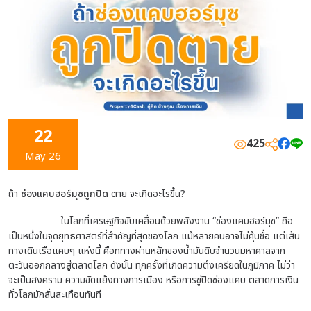
22
425
May 26
ถ้า
ช่องแคบฮอร์มุซถูกปิด
ตาย จะเกิดอะไรขึ้น?
ในโลกที่เศรษฐกิจขับเคลื่อนด้วยพลังงาน “ช่องแคบฮอร์มุซ” ถือ
เป็นหนึ่งในจุดยุทธศาสตร์ที่สำคัญที่สุดของโลก แม้หลายคนอาจไม่คุ้นชื่อ แต่เส้น
ทางเดินเรือแคบๆ แห่งนี้ คือnทางผ่านหลักของน้ำมันดิบจำนวนมหาศาลจาก
ตะวันออกกลางสู่ตลาดโลก ดังนั้น ทุกครั้งที่เกิดความตึงเครียดในภูมิภาค ไม่ว่า
จะเป็นสงคราม ความขัดแย้งทางการเมือง หรือการขู่ปิดช่องแคบ ตลาดการเงิน
ทั่วโลกมักสั่นสะเทือนทันที