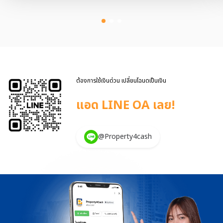
กฎหมายที่เกี่ยวข้อง ซึ่งผู้ขายฝากควรเข้าใจให้ชัดก่อนตัดสินใจ ขายฝากคือ
อะไร? “ขายฝาก” คือ การขายทรัพย์สินโดยมีเงื่อนไขว่า
สามารถไถ่ถอนคืนได้ภายในระยะเวลาที่กำหนด เมื่อจดทะเบียนขายฝาก
เรียบร้อย กรรมสิทธิ์ในบ้านหรือที่ดินจะโอนไปยังผู้รับซื้อฝากทันที ผู้ขายฝาก
เหลือเพียง “สิทธิไถ่ถอน” หากไถ่คืนไม่ทัน หรือไม่มาต่อสัญญา ทรัพย์จะ
ตกเป็นของผู้รับซื้อฝากโดยสมบูรณ์ นี่คือจุดที่แตกต่างจาก “จำนอง” ซึ่ง
กรรมสิทธิ์ยังเป็นของผู้กู้ หลังขายฝากแล้ว ยังอยู่บ้านต่อได้ไหม? คำ
ตอบคือ “อยู่ได้” หากมีการตกลงกันไว้ แม้กรรมสิทธิ์จะเป็นของผู้รับซื้อฝาก
ต้องการใช้เงินด่วน เปลี่ยนโฉนดเป็นเงิน
แล้ว แต่ในทางปฏิบัติ ผู้ขายฝ […]
แอด LINE OA เลย!
@Property4cash