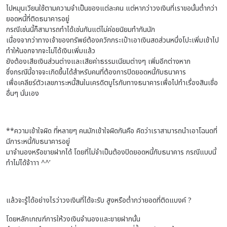
ไปหมุนเวียนใช้ตามความจำเป็นของแต่ละคน แต่หากว่าวงเงินที่เราขอนั้นต่ำกว่า
ยอดหนี้ที่ติดธนาคารอยู่
กรณีเช่นนี้ก็สามารถทำได้เช่นกันแต่ไม่ค่อยนิยมทำกันนัก
เนื่องจากว่าทางเจ้าของทรัพย์ต้องควักกระเป๋าเอาเงินสดส่วนหนึ่งโปะเพิ่มเข้าไป
ทำให้นอกจากจะไม่ได้เงินเพิ่มแล้ว
ยังต้องเสียเงินส่วนต่างและเสียค่าธรรมเนียมต่างๆ เพิ่มอีกต่างหาก
ซึ่งกรณีนี้อาจจะเกิดขึ้นได้สำหรับคนที่ต้องการปิดยอดหนี้กับธนาคาร
เพื่อเคลียร์ตัวเลขภาระหนี้สินในเครดิตบูโรกับทางธนาคารเพื่อไปทำเรื่องสินเชื่อ
อื่นๆ นั่นเอง
**ความเข้าใจผิด ที่หลายๆ คนมักเข้าใจผิดกันคือ คิดว่าเราสามารถนำเอาโฉนดที่
มีภาระหนี้กับธนาคารอยู่
มาจำนองหรือขายฝากได้ โดยที่ไม่จำเป็นต้องปิดยอดหนี้กับธนาคาร กรณีแบบนี้
ทำไม่ได้จ้าาา ^^’
แล้วจะรู้ได้อย่างไรว่าวงเงินที่ได้จะรับ สูงหรือต่ำกว่ายอดที่ติดแบงค์ ?
โดยหลักเกณฑ์การให้วงเงินจำนองและขายฝากนั้น