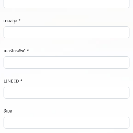
นามสกุล *
เบอร์โทรศัพท์ *
LINE ID *
อีเมล