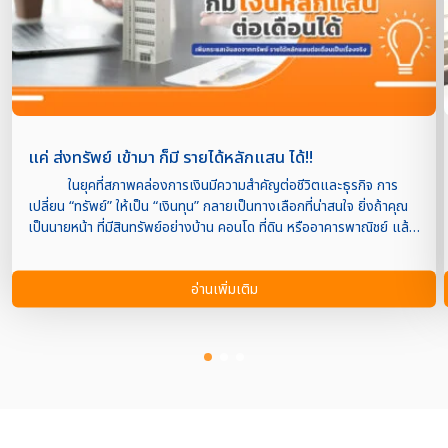
แค่ ส่งทรัพย์ เข้ามา ก็มี รายได้หลักแสน ได้!!
ในยุคที่สภาพคล่องการเงินมีความสำคัญต่อชีวิตและธุรกิจ การ
เปลี่ยน “ทรัพย์” ให้เป็น “เงินทุน” กลายเป็นทางเลือกที่น่าสนใจ ยิ่งถ้าคุณ
เป็นนายหน้า ที่มีสินทรัพย์อย่างบ้าน คอนโด ที่ดิน หรืออาคารพาณิชย์ แล้ว
ต้องการหาเงินทุนให้ลูกค้า แต่ยังหานายทุนไม่ได้ หรือยังไม่มีข้อมูลเพียง
สามารถส่งทรัพย์เข้ามาให้ Property4Cash เงินด่วนอสังหาช่วยดูแลเคส
อ่านเพิ่มเติม
ได้นะคะ นายหน้าได้ส่วนแบ่ง ส่งเข้ามาเยอะ ก็มี รายได้หลักแสน ได้ไม่
อยาก Property4Cash เงินด่วนอสังหา คือ ผู้เชี่ยวชาญด้านการ
ขายฝาก และ จำนองอสังหาริมทรัพย์ ที่ให้บริการครบ จบที่เดียว แค่ “ส่ง
ทรัพย์เข้ามา” ก็มีโอกาส “ ได้ส่วนแบ่งนายหน้าแล้ว… จุดเด่นของ
Property4Cash เงินด่วนอสังหา มีดังนี้ อนุมัติรวดเร็ว ทันใจ : บริการ
ของ Property4Cash คุยว่า อนุมัติภายใน 1 วัน ไม่ต้องรอนาน เหมาะ
กับคนที่ต้องการเงินด่วนจริงๆ ไม่ใช้คนค้ำ – ไม่เช็คเครดิตบูโร : แม้คุณจะมี
ปัญหาด้านเครดิต Property4Cash ก็ยังให้บริการได้ เพราะไม่ได้ใช้คนค้ำ