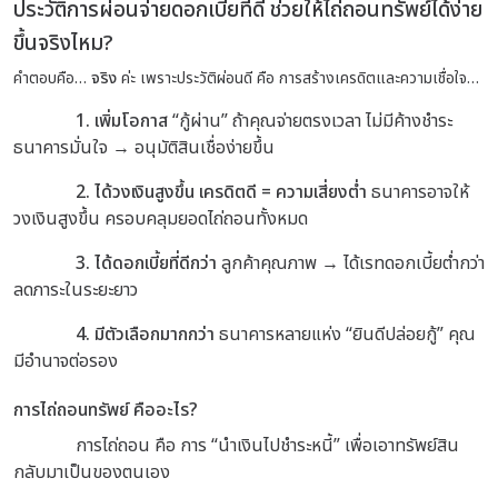
ประวัติการผ่อนจ่ายดอกเบี้ยที่ดี ช่วยให้ไถ่ถอนทรัพย์ได้ง่าย
ขึ้นจริงไหม?
คำตอบคือ…
จริง
ค่ะ เพราะประวัติผ่อนดี คือ การสร้างเครดิตและความเชื่อใจ…
1. เพิ่มโอกาส
“กู้ผ่าน”
ถ้าคุณ
จ่ายตรงเวลา
ไม่มีค้างชำระ
ธนาคารมั่นใจ → อนุมัติสินเชื่อง่ายขึ้น
2. ได้วงเงินสูงขึ้น
เครดิตดี = ความเสี่ยงต่ำ
ธนาคารอาจ
ให้
วงเงินสูงขึ้น
ครอบคลุมยอดไถ่ถอนทั้งหมด
3. ได้ดอกเบี้ยที่ดีกว่า
ลูกค้าคุณภาพ → ได้เรทดอกเบี้ยต่ำกว่า
ลดภาระในระยะยาว
4. มีตัวเลือกมากกว่า
ธนาคารหลายแห่ง “ยินดีปล่อยกู้”
คุณ
มีอำนาจต่อรอง
การไถ่ถอนทรัพย์ คืออะไร?
การไถ่ถอน คือ การ “นำเงินไปชำระหนี้” เพื่อเอาทรัพย์สิน
กลับมาเป็นของตนเอง