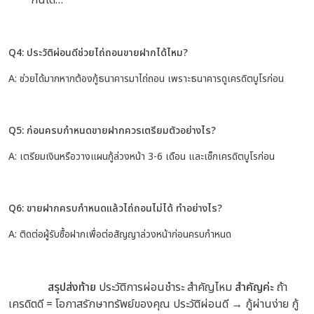
Q4: ประวัติผ่อนดีช่วยไถ่ถอนขายฝากได้ไหม?
A: ช่วยได้มากหากต้องกู้ธนาคารมาไถ่ถอน เพราะธนาคารดูเครดิตบูโรก่อน
Q5: ก่อนครบกำหนดขายฝากควรเตรียมตัวอย่างไร?
A: เตรียมเงินหรือวางแผนกู้ล่วงหน้า 3-6 เดือน และเช็กเครดิตบูโรก่อน
Q6: ขายฝากครบกำหนดแล้วไถ่ถอนไม่ได้ ทำอย่างไร?
A: ติดต่อผู้รับซื้อฝากเพื่อต่อสัญญาล่วงหน้าก่อนครบกำหนด
สรุปส่งท้าย
ประวัติการผ่อนชำระ สำคัญไหม
สำคัญค่ะ
ถ้า
เครดิตดี = โอกาสรักษาทรัพย์ของคุณ
ประวัติผ่อนดี → กู้ผ่านง่าย
กู้