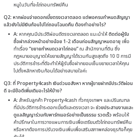
หมูในวันที่จะไถ่ถอนทรัพย์คืน
Q2: หากผ่อนจ่ายดอกเบี้ยตรงเวลาตลอด แต่พอครบกำหนดสัญญา
แล้วยังไม่มีเงินก้อนไปไถ่ถอนโฉนดคืน ต้องทำอย่างไร?
A:
หากคุณมีประวัติผ่อนดีตรงเวลาตลอด แนะนำให้
ติดต่อผู้รับ
ซื้อฝากล่วงหน้าอย่างน้อย 1-2 เดือนก่อนสัญญาหมดอายุ
เพื่อ
ทำเรื่อง
“ขยายกำหนดเวลาไถ่ถอน”
ณ สำนักงานที่ดิน ซึ่ง
กฎหมายอนุญาตให้ขยายสัญญาได้รวมกันสูงสุดถึง 10 ปี การมี
ประวัติการชำระที่ดีจะทำให้ผู้รับซื้อฝากยอมเซ็นขยายเวลาให้คุณ
ไปตั้งหลักหาเงินก้อนได้อย่างสบายใจค่ะ
Q3: ที่ Property4cash เงินด่วนอสังหา หากผู้ขายฝากมีประวัติผ่อน
ดี จะมีข้อดีเพิ่มเติมอะไรให้บ้าง?
A:
สำหรับลูกค้า Property4cash ทั่วกรุงเทพฯ และปริมณฑล
ที่มีประวัติการชำระดอกเบี้ยดีและตรงเวลา จะ
ช่วยประสานงานและ
ดูแลสัญญาร่วมกับพาร์ทเนอร์อย่างเป็นธรรม รวดเร็ว
พร้อมให้
คำปรึกษาในการวางแผนการเงินเพื่อเตรียมตัวไถ่ถอนทรัพย์คืน
หรือหากต้องการปรับวงเงินเพิ่มเพื่อเสริมสภาพคล่องธุรกิจก็คุย
กันได้…