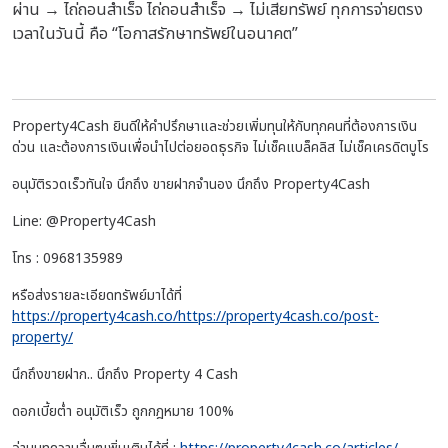
ผ่าน → ไถ่ถอนสำเร็จ
ไถ่ถอนสำเร็จ → ไม่เสียทรัพย์
ทุกการจ่ายตรง
เวลาในวันนี้
คือ “โอกาสรักษาทรัพย์ในอนาคต”
Property4Cash ยินดีให้คำปรึกษาและช่วยเพิ่มทุนให้กับทุกคนที่ต้องการเงิน
ด่วน และต้องการเงินเพื่อนำไปต่อยอดธุรกิจ ไม่เช็คแบล็คลิส ไม่เช็คเครดิตบูโร
อนุมัติรวดเร็วทันใจ นึกถึง ขายฝากจำนอง นึกถึง Property4Cash
Line: @Property4Cash
โทร : 0968135989
หรือส่งรายละเอียดทรัพย์มาได้ที่
https://property4cash.co/https://property4cash.co/post-
property/
นึกถึงขายฝาก.. นึกถึง Property 4 Cash
ดอกเบี้ยต่ำ อนุมัติเร็ว ถูกกฎหมาย 100%