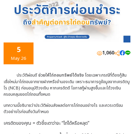
5
1,060
May 26
ประวัติผ่อนดี
ช่วยให้ไถ่ถอนทรัพย์ได้จริง
โดยเฉพาะกรณีที่ต้องกู้สิน
เชื่อใหม่มาไถ่ถอนจากขายฝากหรือจำนองเดิม เพราะธนาคารดูข้อมูลจากเครดิตบู
โร (NCB) ก่อนอนุมัติวงเงิน หากเครดิตดี โอกาสกู้ผ่านสูงขึ้นและได้วงเงิน
ครอบคลุมยอดไถ่ถอนทั้งหมด
บทความนี้อธิบายว่าประวัติผ่อนส่งผลต่อการไถ่ถอนอย่างไร และควรเตรียม
ตัวอย่างไรก่อนถึงวันกำหนด
เครดิตของคุณ = ตัวชี้ชะตาว่าจะ “ไถ่ได้หรือหลุด”