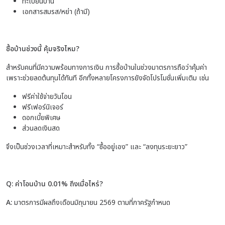
ทะเบียนบ้าน
เอกสารสมรส/หย่า (ถ้ามี)
ซื้อบ้านช่วงนี้ คุ้มจริงไหม?
สำหรับคนที่มีความพร้อมทางการเงิน การซื้อบ้านในช่วงมาตรการถือว่าคุ้มค่า
เพราะช่วยลดต้นทุนได้ทันที อีกทั้งหลายโครงการยังจัดโปรโมชั่นเพิ่มเติม เช่น
ฟรีค่าใช้จ่ายวันโอน
ฟรีเฟอร์นิเจอร์
ดอกเบี้ยพิเศษ
ส่วนลดเงินสด
จึงเป็นช่วงเวลาที่เหมาะสำหรับทั้ง “ซื้ออยู่เอง” และ “ลงทุนระยะยาว”
Q: ค่าโอนบ้าน 0.01% ถึงเมื่อไหร่?
A:
มาตรการมีผลถึงเดือนมิถุนายน 2569 ตามที่ภาครัฐกำหนด