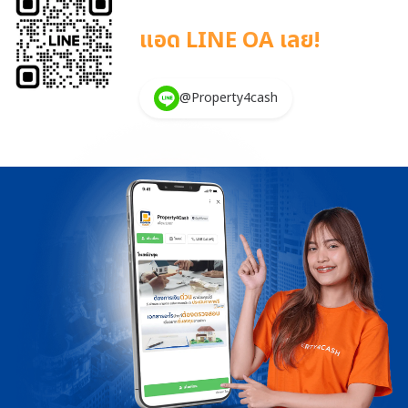
วงเงินอนุมัติจะขึ้นอยู่กับมูล […]
แอด LINE OA เลย!
@Property4cash