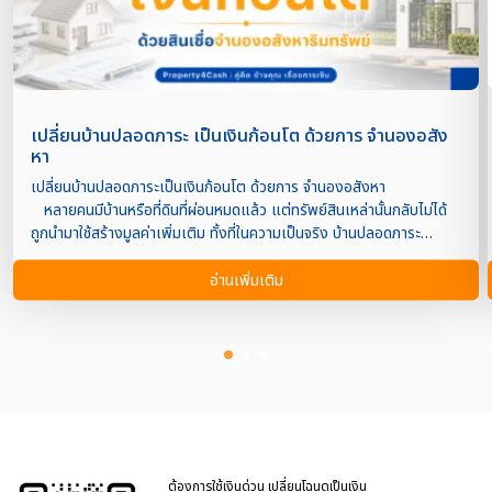
เปลี่ยนบ้านปลอดภาระ เป็นเงินก้อนโต ด้วยการ จำนองอสัง
หา
เปลี่ยนบ้านปลอดภาระเป็นเงินก้อนโต ด้วยการ จำนองอสังหา
หลายคนมีบ้านหรือที่ดินที่ผ่อนหมดแล้ว แต่ทรัพย์สินเหล่านั้นกลับไม่ได้
ถูกนำมาใช้สร้างมูลค่าเพิ่มเติม ทั้งที่ในความเป็นจริง บ้านปลอดภาระ
สามารถเปลี่ยนเป็นเงินทุนก้อนใหญ่ได้ ผ่าน “สินเชื่อจำนอง
อสังหาริมทรัพย์” ซึ่งเป็นอีกหนึ่งทางเลือกสำหรับผู้ที่ต้องการเพิ่มสภาพ
อ่านเพิ่มเติม
คล่องทางการเงินโดยไม่จำเป็นต้องขายทรัพย์สินที่ถือครองอยู่
ไม่ว่าจะเป็นการนำเงินไปลงทุน ขยายกิจการ รีโนเวทบ้าน ชำระหนี้ที่มีด
อกเบี้ยสูง หรือใช้เป็นเงินทุนหมุนเวียน สินเชื่อประเภทนี้ช่วยให้เจ้าของ
ทรัพย์สามารถใช้ประโยชน์จากมูลค่าของอสังหาริมทรัพย์ได้อย่างมี
ประสิทธิภาพ สินเชื่อจำนองอสังหาริมทรัพย์คืออะไร? สิน
เชื่อจำนองอสังหาริมทรัพย์ คือ สินเชื่อที่ผู้กู้นำบ้าน คอนโด อาคารพาณิชย์
หรือที่ดินที่มีกรรมสิทธิ์ถูกต้องมาเป็นหลักประกันในการขอสินเชื่อกับสถาบัน
การเงินหรือผู้ให้บริการสินเชื่อ โดยยังคงสามารถอยู่อาศัยหรือใช้ประโยชน์
จากทรัพย์สินนั้นได้ตามปกติ ตราบใดที่ปฏิบัติตามเงื่อนไขของสัญญา
ต้องการใช้เงินด่วน เปลี่ยนโฉนดเป็นเงิน