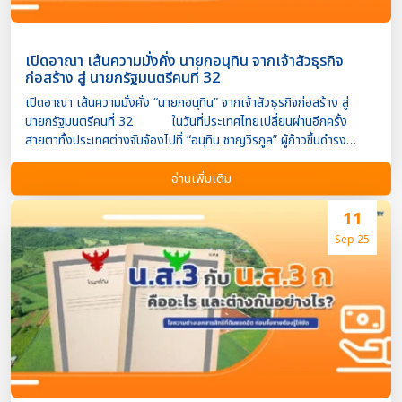
เปิดอาณา เส้นความมั่งคั่ง นายกอนุทิน จากเจ้าสัวธุรกิจ
ก่อสร้าง สู่ นายกรัฐมนตรีคนที่ 32
เปิดอาณา เส้นความมั่งคั่ง “นายกอนุทิน” จากเจ้าสัวธุรกิจก่อสร้าง สู่
นายกรัฐมนตรีคนที่ 32 ในวันที่ประเทศไทยเปลี่ยนผ่านอีกครั้ง
สายตาทั้งประเทศต่างจับจ้องไปที่ “อนุทิน ชาญวีรกูล” ผู้ก้าวขึ้นดำรง
ตำแหน่ง นายกรัฐมนตรีคนที่32 ของไทย ด้วยเส้นทางที่ไม่ธรรมดา จาก
ทายาทนักธุรกิจพันล้านในวงการก่อสร้าง สู่ผู้นำประเทศที่หลายคนต่าง
อ่านเพิ่มเติม
จับตา จากสายเลือดธุรกิจสู่เวทีการเมือง อนุทิน ชาญวีรกูล เป็น
ทายาทของ นายชวน ชาญวีรกูล ผู้ก่อตั้ง บริษัทอิตาเลียนไทย ดีเวล๊อปเมน
11
ต์ จำกัด (มหาชน) หนึ่งในบริษัทก่อสร้างยักษ์ใหญ่ของประเทศ ด้วย
Sep 25
ประสบการณ์และทรัพย์สินระดับมหาเศรษฐีตระกูล เขาเติบโตในครอบครัว
ที่ผสานทั้งความรู้เรื่องธุรกิจและคอนเนคชั่นในแวดวงการเมือง
ด้วยการศึกษาจากต่างประเทศและวิสัยทัศน์สมัยใหม่ อนุทินเริ่มต้นบทบาท
ทางการเมืองตั้งแต่ยังหนุ่ม และโดดเด่นในช่วงที่ดำรงตำแหน่ง รัฐมนตรี
ว่าการกระทรวงสาธารณสุข ช่วงวิกฤตโควิด-19 ซึ่งเป็นช่วงที่เขาได้รับ
เสียงชื่นชมและวิจารณ์ในระดับเท่าเทียมกัน ทรัพย์สิน และความมั่งคั่ง
ก่อนเข้าสู่ตำแหน่งนายกรัฐมนตรี อนุทินได้ยื่นบัญชีทรัพย์สินต่ […]