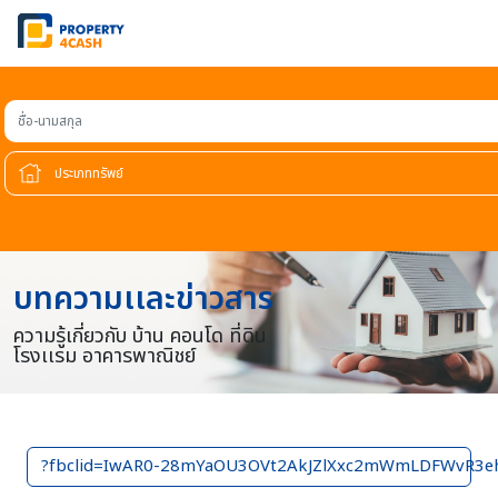
ชื่อ-นามสกุล
บทความเเละข่าวสาร
ความรู้เกี่ยวกับ บ้าน คอนโด ที่ดิน
โรงเเรม อาคารพาณิชย์
?fbclid=IwAR0-28mYaOU3OVt2AkJZlXxc2mWmLDFWvR3e