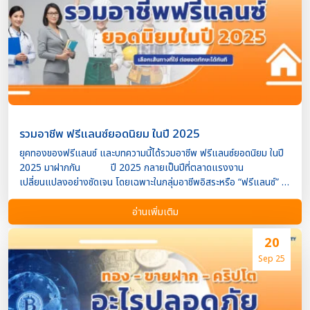
Spendee หรือสมุดจดธรรมดาก็ได้ เช็กย้อนหลัง 3 เดือนเพื่อหา
พฤติกรรมการใช้เงินที่ไม่จำเป็น 2. ปรับลดค่าใช้จ่ายที่ไม่จำเป็น
เมื่อรู้ว่า… ค่าใช้จ่ายไหนเกินตัว ก็ถึงเวลาปรับลด เช่น งดกินข้าวนอกบ้าน
บ่อย, ยกเลิกสมัครสมาชิกแอปหรือบริการที่ไม่ได้ใช้, เปลี่ยนพฤติกรรมการ
ซื้อของจาก “อยากได้” เป็น “จำเป็นต้องใช้” จำไว้ : เงินทุกบาทที่ประหยัดได้
คือเงินที่ช่วยให้คุณรอดในยามวิกฤ […]
รวมอาชีพ ฟรีแลนซ์ยอดนิยม ในปี 2025
ยุคทองของฟรีแลนซ์ และบทความนี้ได้รวมอาชีพ ฟรีแลนซ์ยอดนิยม ในปี
2025 มาฝากกัน ปี 2025 กลายเป็นปีที่ตลาดแรงงาน
เปลี่ยนแปลงอย่างชัดเจน โดยเฉพาะในกลุ่มอาชีพอิสระหรือ “ฟรีแลนซ์” ที่
เติบโตต่อเนื่อง ด้วยเทคโนโลยีที่เข้าถึงง่าย ความต้องการงานเฉพาะทาง
ที่สูงขึ้น และแนวโน้มการทำงานแบบ Remote Work ที่ได้รับความนิยม
อ่านเพิ่มเติม
มากขึ้นเรื่อยๆ บทความนี้ Property4Cash เงินด่วนอสังหา จะพา
คุณไปสำรวจ 10 อาชีพฟรีแลนซ์ยอดนิยมในปี 2025 ที่ไม่ควรมองข้าม ถ้า
20
คุณกำลังมองหาอาชีพเสริมหรือเส้นทางใหม่ในการทำงาน 1. นักเขียนคอน
Sep 25
เทนต์ (Content Writer / Copywriter) การตลาดออนไลน์ยัง
คงเติบโต ทำให้ความต้องการนักเขียนบทความ โพสต์โซเชียลมีเดีย หรือ
เนื้อหา SEO เพิ่มขึ้นอย่างต่อเนื่อง ทักษะที่จำเป็น : การใช้ภาษา, SEO พื้น