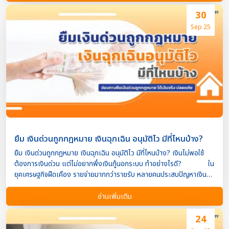
จึงไม่ใช่ทางเลือกอีกต่อไป แต่คือ “ความจำเป็น” ที่ทุกคนควรเตรียมพร้อม
ทุนสำรองฉุกเฉิน สำคัญแค่ไหน? หลายคนอาจมองข้ามเรื่องนี้
30
จนเมื่อเกิดเหตุการณ์จริงกลับไม่มีเงินใช้จ่าย ทำให้ต้องพึ่งพาหนี้สิน
Sep 25
ดอกเบี้ยสูง หรือเกิดความเครียดสะสม การเตรียมเงินสำรองไว้จึงช่วยให้
คุณรับมือกับวิกฤตได้อย่างมีสติ และไม่กระทบต่อแผนการเงินในระยะยาว
แล้วจะสร้างเงินทุนสำรองได้อย่างไร? ก็ให้ Property4Cash เงินด่วน
อสังหา เป็นทางเลือกของคุณสิคะ! Property4Cash เงินด่วน
อสังหา รับจำนอง ขายฝาก ช่วยเป็นคลังทุนสำรองที่เปิดโอกาสให้ทุกคน
เข้าถึงโอกาสทางการเงิน เพียงแค่คุณมีโฉนด ก็นำมาเปลี่ยนเป็นทุนได้ ไม่
ว่าคุณจะทำอาชีพไหนก็สามารถขอสินเชื่อกับเราได้ เพร […]
ยืม เงินด่วนถูกกฎหมาย เงินฉุกเฉิน อนุมัติไว มีที่ไหนบ้าง?
ยืม เงินด่วนถูกกฎหมาย เงินฉุกเฉิน อนุมัติไว มีที่ไหนบ้าง? เงินไม่พอใช้
ต้องการเงินด่วน แต่ไม่อยากพึ่งเงินกู้นอกระบบ ทำอย่างไรดี? ใน
ยุคเศรษฐกิจฝืดเคือง รายจ่ายมากกว่ารายรับ หลายคนประสบปัญหาเงิน
ขาดมืออย่างหลีกเลี่ยงไม่ได้ ไม่ว่าจะเป็นค่ารักษาพยาบาล ค่าเทอม ค่าซ่อม
รถ หรือเหตุฉุกเฉินอื่นๆ การมองหา แหล่งเงินด่วนถูกกฎหมาย จึงเป็นสิ่ง
อ่านเพิ่มเติม
สำคัญที่ช่วยให้เราผ่านช่วงเวลาวิกฤตได้อย่างปลอดภัย โดยไม่ต้องเสี่ยง
กับ “หนี้นอกระบบ” ที่ดอกเบี้ยสูงลิ่ว และมักมีปัญหาตามมา
24
บทความนี้ Property4Cash เงินด่วนอสังหา รวบรวม แหล่งเงินด่วนถูก