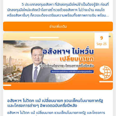
5 ประเภทลงทุนอสังหา ที่นักลงทุนมือใหม่จำเป็นต้องรู้จัก ก่อนที่
นักลงทุนมือใหม่จะคิดคว้าโอกาสร่ำรวยด้วยอสังหาฯ ไม่ว่าจะบ้าน คอนโด
หรืออสังหาอื่นๆ ก็ควรจะต้องเตรียมความพร้อมทั้งสภาพการเงิน พร้อม
ทุ่มเทเวลาทั้งแรงกายแรงใจแล้ว ยังจำเป็นต้องทำความเข้าใจรูปแบบของ
การลงทุนอสังหาฯ แต่ละประเภทให้อย่างถ่องแท้ เพื่อจะได้ไม่เสียใจภาย
อ่านเพิ่มเติม
หลัง หากเกิดข้อผิดพลาดใดๆ และบทความนี้ Property4Cash
เงินด่วนอสังหา สรุปมาให้เพื่อน 5 ข้อแล้วค่ะ ไปอ่านกันเลยนะคะ…
9
ลงทุนแบบเก็งกำไร ยอดนิยมของนักลงทุนมือใหม่ เรียกว่า…
Sep 25
เป็นรูปแบบการลงทุนยอดนิยมของนักลงทุนมือใหม่ ที่ต้องการเริ่มต้นลงทุ
นอสังหาฯ ที่คิดจะแสวงหากำไร ด้วยวิธีการขายใบจองคอนโด ด้วยเหตุผล
ใช้เงินลงทุนไม่เยอะ และได้ผลตอบแทนเร็ว ลงทุนปล่อยเช่ารายเดือน
แบบเสือนอนกิน อีกหนึ่งประเภทของการลงทุนที่ได้รับความนิยม
ในวงการนักลงทุนอสังหาฯ เนื่องจากสามารถสร้างรายได้อย่างสม่ำเสมอ
หรือเรียกง่ายๆ ว่าเป็นเสือนอนกินได้เลยทีเดียว ทั้งนี้การเป็นนักลงทุน
ประเภทนี้ อาจต้องมีเงินเย็นหรือเงินเก็บสักก้อนในการลงทุน เพื่ […]
อสังหาฯ ไม่วิตก แม้ เปลี่ยนนายก ชวนเช็คนโนบายภาครัฐ
และโครงการต่างๆ อัพเดตฉบับครึ่งปีหลัง
อสังหาฯ ไม่วิตก แม้ เปลี่ยนนายก ชวนเช็คนโนบายภาครัฐ และโครงการ