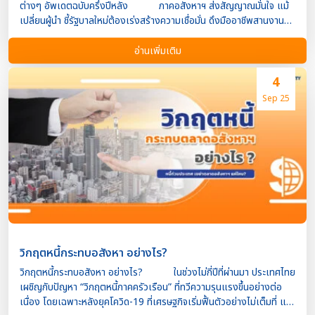
ต่างๆ อัพเดตฉบับครึ่งปีหลัง ภาคอสังหาฯ ส่งสัญญาณมั่นใจ แม้
เปลี่ยนผู้นำ ชี้รัฐบาลใหม่ต้องเร่งสร้างความเชื่อมั่น ดึงมืออาชีพสานงาน
เศรษฐกิจ แม้การเมืองเปลี่ยน เศรษฐกิจต้องไม่หยุดเดิน หลังศาล
รัฐธรรมนูญมีมติให้สถานะความเป็นนายกรัฐมนตรีของผู้นำรัฐบาลสิ้นสุดลง
อ่านเพิ่มเติม
ส่งผลให้คณะรัฐมนตรีต้องพ้นจากตำแหน่งทั้งคณะ อนาคตของการเมือง
ไทยกำลังเดินเข้าสู่รัฐบาลชุดใหม่ ของคุณอนุทิน ท่ามกลางคำถามว่า “จะ
4
กระทบเศรษฐกิจแค่ไหน?” อย่างไรก็ตาม สำหรับภาคธุรกิจ
Sep 25
อสังหาริมทรัพย์แล้ว เสียงสะท้อนกลับมาว่า “ไม่กังวล” หากทุกอย่าง
ดำเนินไปตามกลไกรัฐธรรมนูญ ภาคเอกชนพร้อมรับการ
เปลี่ยนแปลง ขอแค่กระบวนการเป็นไปตามกติกา อิสระ บุญยัง ประธาน
คณะกรรมการสมาคมการค้ากลุ่มธุรกิจอสังหาริมทรัพย์ฯ แม้รัฐบาลเปลี่ยน
แต่โครงการเดินต่อ การเมืองมีความเปลี่ยนแปลง แต่ภาคอสังหาฯ ไม่ได้
รับผลกระทบโดยตรง เพราะงบประมาณประจำปีและงบกระตุ้นเศรษฐกิจ
เร่งด่วนได้รับความเห็นชอบจากรัฐสภาไปแล้ว สิ่งที่เหลือคือ “การขับ
เคลื่อน” ในระดับปฏิบัติ ในช่วงรอยต่อของ […]
วิกฤตหนี้กระทบอสังหา อย่างไร?
วิกฤตหนี้กระทบอสังหา อย่างไร? ในช่วงไม่กี่ปีที่ผ่านมา ประเทศไทย
เผชิญกับปัญหา “วิกฤตหนี้ภาคครัวเรือน” ที่ทวีความรุนแรงขึ้นอย่างต่อ
เนื่อง โดยเฉพาะหลังยุคโควิด-19 ที่เศรษฐกิจเริ่มฟื้นตัวอย่างไม่เต็มที่ แต่