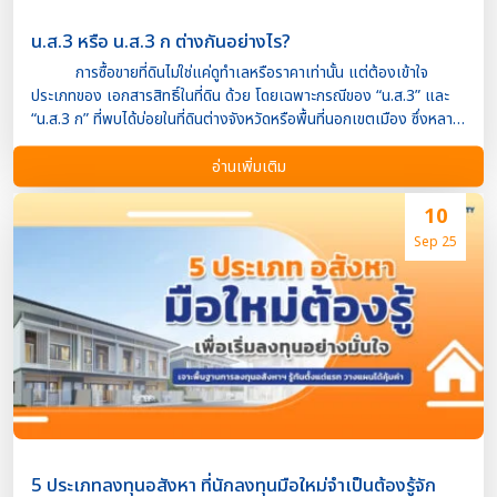
น.ส.3 หรือ น.ส.3 ก ต่างกันอย่างไร?
การซื้อขายที่ดินไม่ใช่แค่ดูทำเลหรือราคาเท่านั้น แต่ต้องเข้าใจ
ประเภทของ เอกสารสิทธิ์ในที่ดิน ด้วย โดยเฉพาะกรณีของ “น.ส.3” และ
“น.ส.3 ก” ที่พบได้บ่อยในที่ดินต่างจังหวัดหรือพื้นที่นอกเขตเมือง ซึ่งหลาย
คนอาจยังสับสนว่าคืออะไร และมีผลต่อการครอบครองหรือขายต่ออย่างไร
บ้าง ในบทความนี้เราจะมาเจาะลึกว่า น.ส.3 หรือ น.ส.3 ก ต่างกัน
อ่านเพิ่มเติม
อย่างไร? และมีผลต่อการใช้ประโยชน์ในที่ดินอย่างไรบ้าง น.ส.3 คืออะไร?
“น.ส.3” ย่อมาจาก “หนังสือรับรองการทำประโยชน์” เป็นเอกสาร
10
สิทธิ์ที่ราชการออกให้ผู้ครอบครองที่ดิน โดยรับรองว่าบุคคลนั้นได้ทำ
Sep 25
ประโยชน์ในที่ดินจริง ลักษณะของ น.ส.3 ไม่มีการระบุ “พิกัดที่
แน่นอน” บนแผนที่กรมที่ดิน, ที่ดินอาจยังไม่ได้มีการรังวัดจากเจ้าหน้าที่กรม
ที่ดิน, การขายหรือโอนสิทธิ์ทำได้ แต่ต้องผ่านขั้นตอนมากกว่าที่ดินที่มีโฉนด
และไม่ใช่โฉนดที่ดิน (น.ส.4) แต่มีสถานะสูงกว่าที่ดิน ภ.บ.ท.5 หรือที่ไม่มี
เอกสารสิทธิ์ น.ส.3 ก คืออะไร? “น.ส.3 ก” เป็นเอกสารสิทธิ์แบบ
เดียวกับ น.ส.3 แต่ มีความชัดเจนและน่าเชื่อถื […]
5 ประเภทลงทุนอสังหา ที่นักลงทุนมือใหม่จำเป็นต้องรู้จัก