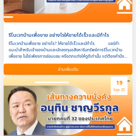
ปลอดภัยมากกว่ากำไรสูง 2. ขายฝาก รายได้จากทรัพย์สินแบบมีหลัก
ประกัน ข้อดี ได้ผลตอบแทนดอกเบี้ยคงที่ เช่น 10-15% ต่อปี มี
หลักทรัพ […]
รีโนเวทบ้านเพื่อขาย อย่างไรให้ขายได้เร็วและมีกำไร
รีโนเวทบ้านเพื่อขาย อย่างไร? ให้ขายได้เร็วและมีกำไร แชร์คำ
แนะนำสำหรับเจ้าของบ้านและนักลงทุนอสังหาริมทรัพย์การรีโนเวทบ้าน
เพื่อขาย ไม่ใช่เพียงการซ่อมแซม หรือตกแต่งให้ดูดีเท่านั้น แต่ต้องคำนึง
ถึง “ความคุ้มค่า” และ “ความต้องการของตลาด” เพื่อให้ขายได้เร็วและมี
กำไรสูงสุด หากคุณกำลังมองหาวิธีเพิ่มมูลค่าบ้านก่อนขาย บทความนี้
อ่านเพิ่มเติม
Property4Cash มีคำแนะนำครบทุกด้านที่คุณต้องรู้ ทำไมต้องรีโนเวท
บ้านก่อนขาย? เพิ่มมูลค่าทรัพย์สิน : บ้านที่ได้รับการปรับปรุงใหม่จะดูน่าอยู่
19
และมีมูลค่าสูงขึ้น ดึงดูดผู้ซื้อได้มากขึ้น : ผู้ซื้อส่วนใหญ่ต้องการบ้านที่พร้อม
Sep 25
เข้าอยู่ ไม่ต้องซ่อมแซม ขายได้เร็วขึ้น : บ้านที่ดูดีและพร้อมใช้งานมีแนว
โน้มจะขายได้ไวกว่า ลดการต่อรองราคา : บ้านที่ดูสมบูรณ์แบบช่วยลดแรง
ต่อรองจากผู้ซื้อ ขั้นตอนรีโนเวทบ้านเพื่อขายให้ได้กำไร 1. วางแผนและ
ประเมินงบประมาณ สำรวจบ้านทั้งหมดเพื่อดูว่าส่วนไหนต้องปรับปรุง ตั้ง
งบประมาณที่ไม่เกิน 10-15% ของราคาขายบ้าน เน้นการรีโนเวทที่ให้ ROI
(ผลตอบแทนจากการลงทุน) สูง เช่น ห้องครัว ห้องน้ำ พื้นบ้าน 2. รีโนเวท
ในจุดที่สร้างความประทับ […]