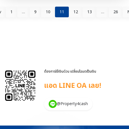
ที่มาของการได้มาซึ่งโฉนดที่ดินในประเทศไทย โฉนดที่ดินคืออะไร?
คือ เอกสารสิทธิ์สูงสุด ในระบบกฎหมายไทย ออกโดย กรมที่ดิน จะมีระบุ
v
1
…
9
10
11
12
13
…
26
เลขที่โฉนด, ขนาดพื้นที่, ชื่อเจ้าของกรรมสิทธิ์, สภาพที่ดิน และการครอบ
ครอง โฉนดที่ดินเกิดขึ้นได้อย่างไร? 1. การออกโฉนดใหม่จากที่ดิน
ของรัฐ (ภาครัฐจัดให้) การได้โฉนดในลักษณะนี้เรียกว่า “การออก
โฉนดโดยการสำรวจ” ซึ่งเกิดจากที่ดินที่ประชาชนครอบครองทำกินหรืออยู่
อาศัยมาเป็นเวลานาน และมีหลักฐานเพียงพอ เช่น ใบ ภ.บ.ท.5, ส.ค.1,
น.ส.3 หรือ น.ส.3 ก การครอบครองโดยสงบ เปิดเผย และต่อเนื่อง เมื่อมี
การสำรวจโดยกรมที่ดินและตรวจ […]
ต้องการใช้เงินด่วน เปลี่ยนโฉนดเป็นเงิน
แอด LINE OA เลย!
@Property4cash