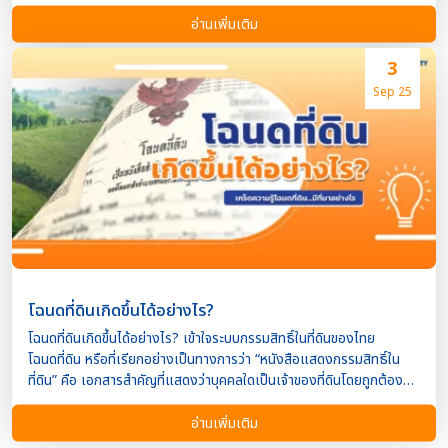
ภาระหนี้สินของประชาชนกลับเพิ่มขึ้นสวนทาง ส่งผลให้เกิดคำถามว่า…
“ปัญหาหนี้สินล้นพ้นตัว ส่งผลกระทบอย่างไรกับตลาดอสังหาริมทรัพย์?”
อ่านเพิ่มเติม
บทความนี้จะพาไปวิเคราะห์แบบเจาะลึกว่า วิกฤตหนี้ส่งผลถึงใคร
อย่างไรบ้างในแวดวงอสังหาฯ ทั้งฝั่งผู้ซื้อ ผู้ขาย และนักลงทุน หนี้ครัว
3
เรือนพุ่ง ส่งผลต่อ “กำลังซื้อ” โดยตรง หนึ่งในผลกระทบที่ชัดเจน
Sep 25
ที่สุดคือ กำลังซื้อของผู้บริโภคลดลง เพราะต้องนำรายได้ส่วนใหญ่ไปใช้หนี้
ไม่เหลือพอสำหรับการซื้อบ้านหรือคอนโดใหม่ ส่งผลให้: ยอดจองโครงการ
ใหม่ลดลง ผู้กู้ขอสินเชื่อไม่ผ่าน เพราะมี ภาระหนี้ต่อรายได้ (Debt-to-
Income Ratio) สูงเกินเกณฑ์ที่ธนาคารกำหนด ความสามารถในการผ่อน
ระยะยาวลดลง สินเชื่อที่อยู่อาศัย “ตึงตัว” จากมาตรการคุมเข้มของ
ธนาคาร เมื่อหนี้ครัวเรือนเพิ่ม ธนาคารแห่งประเทศไทย (ธปท.)
และสถาบันการเงินต้องระวังการปล่อยสินเชื่อให้มากขึ้น […]
โฉนดที่ดินเกิดขึ้นได้อย่างไร?
โฉนดที่ดินเกิดขึ้นได้อย่างไร? เข้าใจระบบกรรมสิทธิ์ในที่ดินของไทย
โฉนดที่ดิน หรือที่เรียกอย่างเป็นทางการว่า “หนังสือแสดงกรรมสิทธิ์ใน
ที่ดิน” คือ เอกสารสำคัญที่แสดงว่าบุคคลใดเป็นเจ้าของที่ดินโดยถูกต้อง
ตามกฎหมาย มีสถานะเป็น “ทรัพย์สิน” ที่สามารถโอน ขาย หรือใช้เป็นหลัก
ประกันได้ คำถามสำคัญคือ “โฉนดที่ดินเกิดขึ้นได้อย่างไร?”
อ่านเพิ่มเติม
บทความนี้ Property4Cash เงินด่วนอสังหา จะพาคุณไปรู้จักขั้นตอนและ