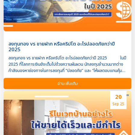
ฐาน, การวิเคราะห์กลุ่มเป้าหมาย รายได้โดยเฉลี่ย : 10,000 – 50,000
บาท/เดือน (ขึ้นอยู่กับจำนวนงาน) 2. นักออกแบบกราฟิก (Graphic
Designer) งานออกแบบยังคงเป็นที่ต้องการ ไม่ว่าจะเป็นการทำ
โลโก้ สื่อโฆษณา หรือกราฟิกสำหรับโซเชียลมีเดีย ทักษะที่จำเป็น : Adobe
Photoshop, Ill […]
ลงทุนทอง vs ขายฝาก หรือคริปโต อะไรปลอดภัยกว่าปี
2025
ลงทุนทอง vs ขายฝาก หรือคริปโต อะไรปลอดภัยกว่าปี 2025 ในปี
2025 ที่โลกการเงินยังเต็มไปด้วยความผันผวน นักลงทุนจำนวนมากต่าง
กำลังมองหาช่องทางในการลงทุนที่ “ปลอดภัย” และ “ให้ผลตอบแทนคุ้ม
ค่า” หนึ่งในคำถามยอดฮิตคือ ระหว่างการลงทุนในทองคำ การขายฝาก
ทรัพย์สิน หรือการถือครองคริปโตเคอร์เรนซี แบบไหนปลอดภัยกว่ากัน?
อ่านเพิ่มเติม
บทความนี้ Property4Cash จะพาคุณไปวิเคราะห์จุดเด่น จุดเสี่ยง และ
ศักยภาพของการลงทุนแต่ละประเภท เพื่อช่วยคุณตัดสินใจได้ดีขึ้นในปี
20
2025 1. ทองคำ สินทรัพย์ปลอดภัยตลอดกาล? ข้อดี เป็น
Sep 25
สินทรัพย์ที่ ถือมูลค่าได้ในระยะยาว ป้องกันเงินเฟ้อได้ดี เป็นที่ยอมรับทั่ว
โลก และมีตลาดรองเสถียร มีสภาพคล่องสูง ขายได้ง่าย ข้อควร
ระวัง ราคาทองอาจไม่เติบโตเร็วในช่วงเศรษฐกิจปกติ รายได้จากทองไม่มี
Passive Income เสี่ยงต่อการขาดทุนจากความผันผวนระยะสั้น เหมาะ
กับ : ผู้ที่ต้องการเก็บเงินในรูปแบบทรัพย์สินระยะยาว นักลงทุนที่เน้นความ