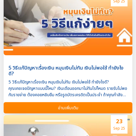
Sep 25
กฎหมาย อนุมัติไว ปลอดภัย พร้อมแนะนำจุดเด่น เงื่อนไข และวิธีสมัครใน
แต่ละช่องทางมาให้แล้ว… 5 แหล่งยืมเงินด่วนถูกกฎหมาย ที่อนุมัติไว ปี
2025 1. LINE BK – วงเงินให้ยืม ✅ วงเงิน
สูงสุด 800,000 บาท ✅ สมัครง่ายผ่านแอป LINE
✅ ไม่ต้องใช้สลิปเงินเดือน (หากมีประวัติรายรับที่ชัดเจน)
✅ ผ่อนนานสูงสุด 60 เดือน ✅ ดอกเบี้ย
เริ่มต้น 18% ต่อ […]
5 วิธีแก้ปัญหาเรื่องเงิน หมุนเงินไม่ทัน เงินไม่พอใช้ ทำยังไง
ดี?
5 วิธีแก้ปัญหาเรื่องเงิน หมุนเงินไม่ทัน เงินไม่พอใช้ ทำยังไงดี?
คุณเคยเจอปัญหาแบบนี้ไหม? เงินเดือนออกมาไม่ทันไรก็หมด รายรับไม่พอ
กับรายจ่าย ต้องคอยหยิบยืม หรือรูดบัตรเครดิตเป็นประจำ ถ้าคุณกำลัง
ประสบกับปัญหาเหล่านี้ บทความนี้ Property4Cash เงินด่วนอสังหา มี 5
วิธีแก้ปัญหาเรื่องเงิน ที่ใช้ได้จริง ช่วยให้คุณกลับมาควบคุมการเงินได้อีก
อ่านเพิ่มเติม
ครั้ง 1. ตรวจสอบรายรับ-รายจ่าย อย่างละเอียด เริ่มจากการรู้จัก
“ที่มาที่ไป” ของเงิน ทุกบาททุกสตางค์ ลองทำบัญชีรายรับ-รายจ่ายรายวัน
23
อย่างจริงจัง เพื่อดูว่าค่าใช้จ่ายใดจำเป็น และค่าใช้จ่ายใดสามารถลดหรือ
Sep 25
หลีกเลี่ยงได้ เคล็ดลับ ใช้แอปพลิเคชันจดบัญชี เช่น Money Lover,