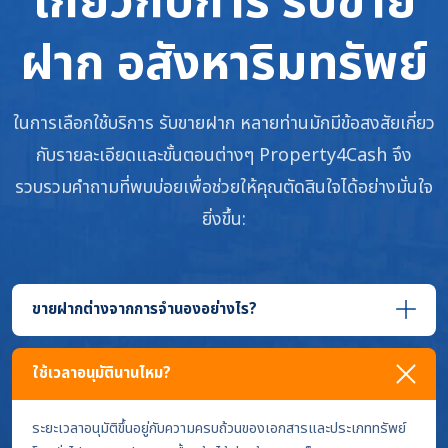
เกี่ยวกับการ รับขาย
ฝาก อสังหาริมทรัพย์
ในการเลือกใช้บริการ รับขายฝาก หลายท่านมักมีข้อสงสัยเกี่ยว
กับรายละเอียดและขั้นตอนต่างๆ Property4Cash จึง
รวบรวมคำถามที่พบบ่อยเพื่อช่วยให้คุณตัดสินใจได้อย่างมั่นใจ
ยิ่งขึ้น:
ขายฝากต่างจากการจำนองอย่างไร?
ใช้เวลาอนุมัตินานไหม?
ระยะเวลาอนุมัติขึ้นอยู่กับความครบถ้วนของเอกสารและประเภททรัพย์