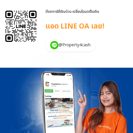
ต้องการใช้เงินด่วน เปลี่ยนโฉนดเป็นเงิน
แอด LINE OA เลย!
@Property4cash