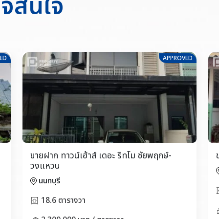
อาจสนใจ
ED
APPROVED
ขายฝาก ทาวน์เฮ้าส์ เดอะ ริทโม ชัยพฤกษ์-
วงแหวน
นนทบุรี
18.6 ตารางวา