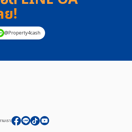
ลย!
@Property4cash
ตามเรา: