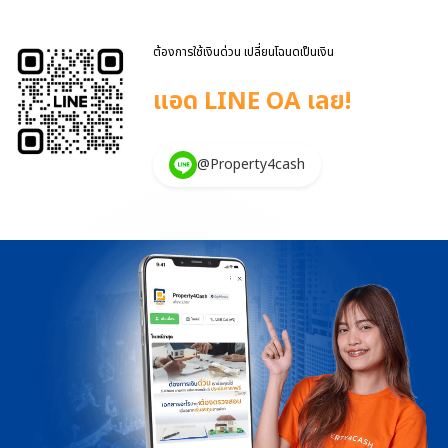
ต้องการใช้เงินด่วน เปลี่ยนโฉนดเป็นเงิน
แอด LINE OA เลย!
@Property4cash