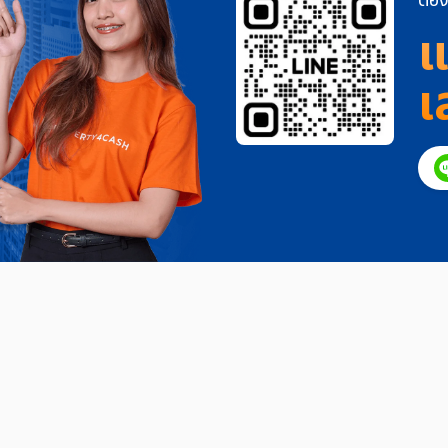
ต้อง
แ
เ