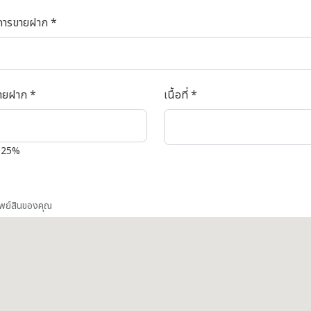
งการขายฝาก *
ขายฝาก *
เนื้อที่ *
1.25%
รัพย์สินของคุณ