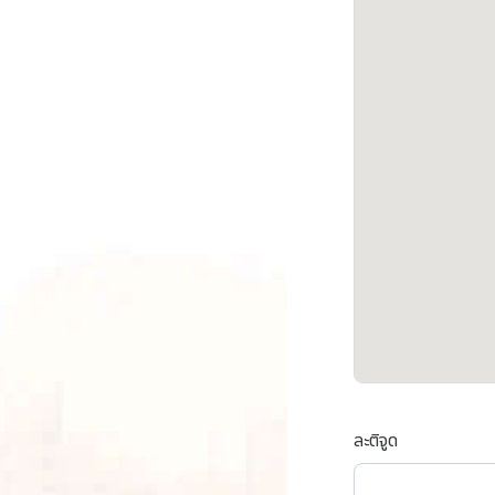
ละติจูด