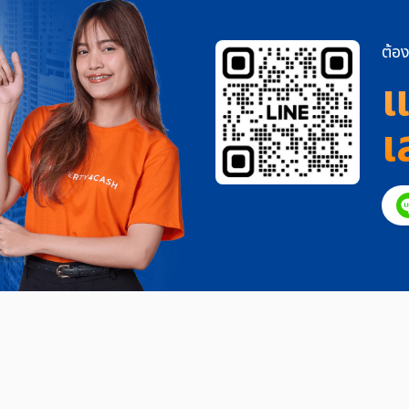
ต้อง
แ
เ