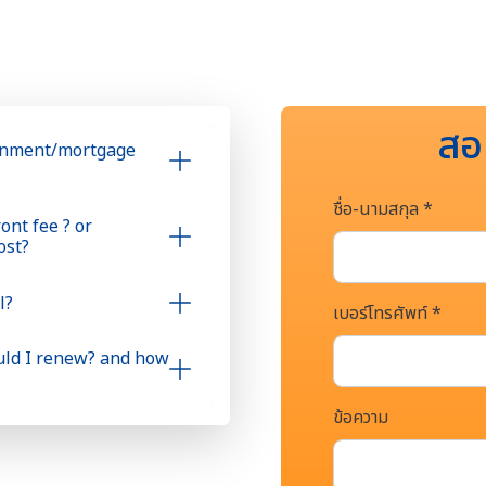
สอ
ignment/mortgage
ชื่อ-นามสกุล *
ont fee ? or
ost?
l?
เบอร์โทรศัพท์ *
uld I renew? and how
ข้อความ