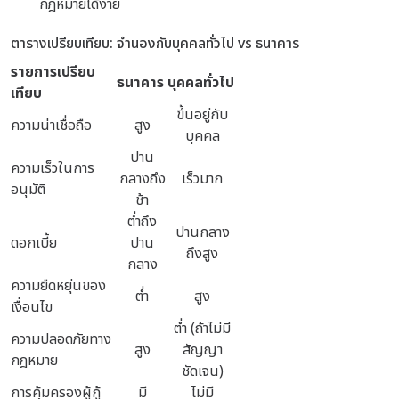
กฎหมายได้ง่าย
ตารางเปรียบเทียบ: จำนองกับบุคคลทั่วไป vs ธนาคาร
รายการเปรียบ
ธนาคาร
บุคคลทั่วไป
เทียบ
ขึ้นอยู่กับ
ความน่าเชื่อถือ
สูง
บุคคล
ปาน
ความเร็วในการ
กลางถึง
เร็วมาก
อนุมัติ
ช้า
ต่ำถึง
ปานกลาง
ดอกเบี้ย
ปาน
ถึงสูง
กลาง
ความยืดหยุ่นของ
ต่ำ
สูง
เงื่อนไข
ต่ำ (ถ้าไม่มี
ความปลอดภัยทาง
สูง
สัญญา
กฎหมาย
ชัดเจน)
การคุ้มครองผู้กู้
มี
ไม่มี