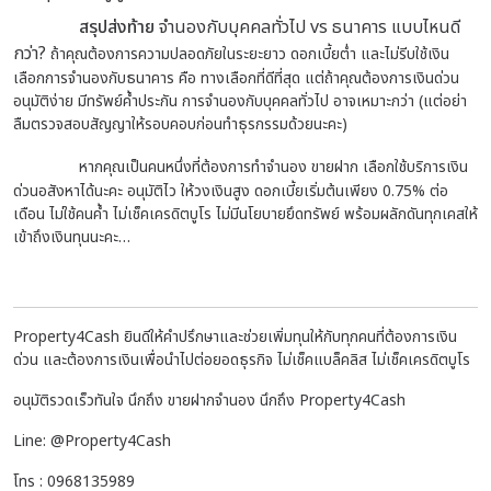
สรุปส่งท้าย
จำนองกับบุคคลทั่วไป vs ธนาคาร แบบไหนดี
กว่า?
ถ้าคุณต้องการความปลอดภัยในระยะยาว ดอกเบี้ยต่ำ และไม่รีบใช้เงิน
เลือกการจำนองกับธนาคาร คือ ทางเลือกที่ดีที่สุด แต่ถ้าคุณต้องการเงินด่วน
อนุมัติง่าย มีทรัพย์ค้ำประกัน การจำนองกับบุคคลทั่วไป อาจเหมาะกว่า (แต่อย่า
ลืมตรวจสอบสัญญาให้รอบคอบก่อนทำธุรกรรมด้วยนะคะ)
หากคุณเป็นคนหนึ่งที่ต้องการทำจำนอง ขายฝาก เลือกใช้บริการเงิน
ด่วนอสังหาได้นะคะ อนุมัติไว ให้วงเงินสูง ดอกเบี้ยเริ่มต้นเพียง 0.75% ต่อ
เดือน ไม่ใช้คนค้ำ ไม่เช็คเครดิตบูโร ไม่มีนโยบายยึดทรัพย์ พร้อมผลักดันทุกเคสให้
เข้าถึงเงินทุนนะคะ…
Property4Cash ยินดีให้คำปรึกษาและช่วยเพิ่มทุนให้กับทุกคนที่ต้องการเงิน
ด่วน และต้องการเงินเพื่อนำไปต่อยอดธุรกิจ ไม่เช็คแบล็คลิส ไม่เช็คเครดิตบูโร
อนุมัติรวดเร็วทันใจ นึกถึง ขายฝากจำนอง นึกถึง Property4Cash
Line: @Property4Cash
โทร : 0968135989