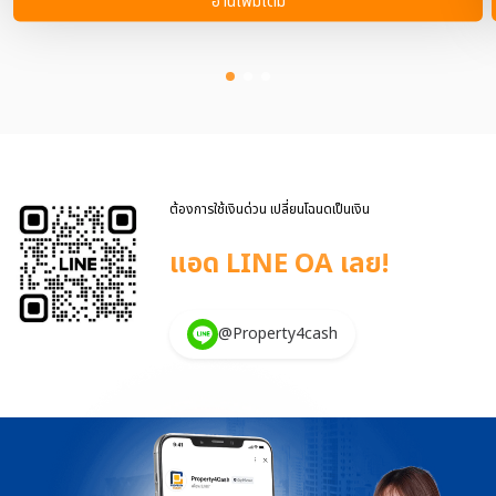
อ่านเพิ่มเติม
ซึ่งกรรมสิทธิ์ในทรัพย์สินจะตกแก่ผู้รับขายฝาก (นายทุน) ณ วันที่ทำสัญญา
ที่กรม ที่ดิน ภายใต้ข้อตกลงที่ว่า ผู้ขายฝากสามารถไถ่ถอนทรัพย์สินคืนได้
ภายในระยะเวลาที่ระบุในสัญญา (แต่ไม่เกิน 10 ปี) หากไม่มาไถ่ถอน
ทรัพย์สิน กรรมสิทธิ์นั้นจะตกเป็นของผู้รับฝาก(นายทุน) ทันที ส่วนการ ฝาก
ขายนั้น ผู้ฝากขายจะนำทรัพย์สินของตนเองไปฝากขายกับตัวแทน หรือนาย
หน้า เพื่อให้ทางนายหน้า ช่วยทำการตลาด โฆษณา หรือประชาสัมพันธ์
ทรัพย์สิน ที่เจ้าของทรัพย์นำไปฝากขาย ซึ่งกรรมสิทธิ์ในทรัพย์สินจะยังเป็น
ของผู้ฝากขายอยู่ และจะโอนเป็นของผู้อื่นเมื่อนายหน้าได้ทำการขาย
ทรัพย์สินนั้น ให้กับผู้ฝากขายได้แล้ว ตารางเปรียบเทียบระหว่างขายฝาก
ต้องการใช้เงินด่วน เปลี่ยนโฉนดเป็นเงิน
และฝากขาย หัวข้อ ขายฝาก ฝากขาย ธุรกรรม การขายฝากและสามารถ
ไถ่ถอนทรัพย์สินนั้นคืนได้ ห […]
แอด LINE OA เลย!
@Property4cash