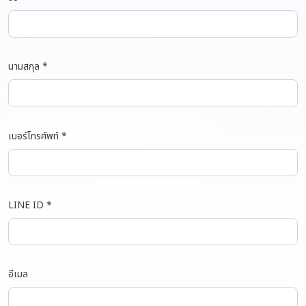
นามสกุล *
เบอร์โทรศัพท์ *
LINE ID *
อีเมล