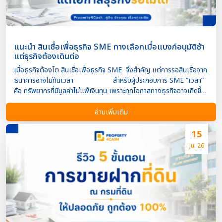
วงเงินอนุมัติจะขึ้นอยู่กับมูล […]
แนะนำ สินเชื่อเพื่อธุรกิจ SME ทางเลือกเมื่อแบงก์อนุมัติช้า
แต่ธุรกิจต้องเดินต่อ
เมื่อธุรกิจต้องโต สินเชื่อเพื่อธุรกิจ SME จึงสำคัญ แต่การรอสินเชื่อจาก
ธนาคารอาจไม่ทันเวลา สำหรับผู้ประกอบการ SME “เวลา”
คือ ทรัพยากรที่มีมูลค่าไม่แพ้เงินทุน เพราะทุกโอกาสทางธุรกิจอาจเกิดขึ้น
เพียงช่วงเวลาสั้นๆ ไม่ว่าจะเป็นการรับออเดอร์ล็อตใหญ่ การนำเข้าสินค้า
การขยายสาขา หรือการเติมสต็อกในช่วงที่ยอดขายกำลังเติบโต
อ่านเพิ่มเติม
แต่ในความเป็นจริง ผู้ประกอบการจำนวนไม่น้อยต้องเผชิญกับปัญหา
สินเชื่อธนาคารใช้เวลาพิจารณานาน ตั้งแต่การรวบรวมเอกสาร การตรวจ
15
สอบงบการเงิน ไปจนถึงขั้นตอนอนุมัติ ซึ่งอาจใช้เวลาหลายสัปดาห์หรือ
Jul 26
หลายเดือน เมื่อเงินทุนมาช้า โอกาสทางธุรกิจก็อาจหลุดลอยไปเช่นกัน
ทำไม SME จึงมองหาทางเลือกนอกเหนือจากธนาคาร
ธุรกิจขนาดเล็กและขนาดกลางมักมีข้อจำกัดที่แตกต่างจากธุรกิจขนาด
ใหญ่ เช่น ต้องใช้เงินทุนหมุนเวียนตลอดเวลา รายได้อาจไม่สม่ำเสมอใน
แต่ละเดือน ไม่มีหลักประกันมูลค่าสูง เพิ่งเริ่มดำเนินธุรกิจ ต้องการเงินทุน
ภายในเวลาอันจำกัด ด้วยเหตุนี้ ผู้ประกอบการจำนวนมากจึงเริ่มมองหา สิน
เชื่อธุรกิจทางเลือก ที่มีความยืดหยุ่นมากกว่า และตอ […]