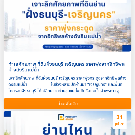
ใช้จ่ายอะไรบ้าง? ค่าใช้จ่ายหลักในการจดทะเบียนขายฝาก ณ
กรมที่ดิน ประกอบด้วย ค่าธรรมเนียมจดทะเบียนขายฝาก ภาษีเงินได้หัก ณ
ที่จ่าย ภาษีธุรกิจเฉพาะ (หากเข้าเงื่อนไข) อากรแสตมป์ (ในกรณีที่ไม่ต้อง
เสียภาษีธุรกิจเฉพาะ) ค่าใช้จ่ายอื่น ๆ ตามข้อเท็จจริงของแต่ละรายการ
ทั้งนี้ การจัดเก็บภาษีและค่าธรรมเนียมจะอ้างอิงตามกฎหมายที่ดินและ
ประมวลรัษฎากร รวมถึงเงื่อนไขการถือครองทรัพย์สินของผู้ขายฝาก ค่า
ธรรมเนียมจดทะเบียนขายฝาก กรมที่ดินเร […]
ทำเลศักยภาพ ที่ดินฝั่งธนบุรี เจริญนคร ราคาพุ่งจากอิทธิพล
ห้างดังริมแม่น้ำ
เจาะลึกศักยภาพ ที่ดินฝั่งธนบุรี เจริญนคร ราคาพุ่งกระฉูดจากอิทธิพลห้าง
ดังริมแม่น้ำ ในช่วงหลายปีที่ผ่านมา “เจริญนคร” และพื้นที่
โดยรอบฝั่งธนบุรี ได้เปลี่ยนจากย่านชุมชนดั้งเดิมริมแม่น้ำเจ้าพระยา สู่
ทำเลอสังหาริมทรัพย์ระดับพรีเมียมที่ได้รับความสนใจจากทั้งนักลงทุน ผู้
พัฒนาโครงการ และผู้ซื้อที่อยู่อาศัยอย่างต่อเนื่อง หนึ่งใน
อ่านเพิ่มเติม
ปัจจัยสำคัญคือการเกิดขึ้นของเมกะโปรเจกต์ริมแม่น้ำ ซึ่งช่วยยกระดับภาพ
ลักษณ์ของพื้นที่ให้กลายเป็นแลนด์มาร์กระดับโลก พร้อมทั้งดึงดูดเม็ดเงิน
31
ลงทุนในโครงการคอนโดมิเนียม โรงแรม อาคารสำนักงาน และโครงการ
Jul 26
มิกซ์ยูสตามมาอย่างต่อเนื่อง ส่งผลให้ราคาที่ดินในย่านเจริญนครและฝั่ง