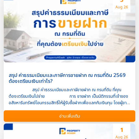
3
อยู่กับหลายปัจจัย เช่น ความหนาแน่นของชุมชน การเชื่อมต่อกับย่านธุรกิจ
Aug 26
(CBD) ศักยภาพการพัฒนาเมือง และความต้องการของตลาด ทำไม
รถไฟฟ้าจึงทำให้ราคาอสังหาริมทรัพย์เพิ่มขึ้น? ระบบขนส่ง
มวลชนช่วยลดระยะเวลาในการเดินทาง เพิ่มความสะดวกในการใช้ชีวิต และ
ยกระดับศักยภาพของพื้นที่ ส่งผลให้ความต้องการซื้อที่อยู่อาศัยและที่ดิน
บริเวณใกล้สถานีรถไฟฟ้าเพิ่มขึ้น ปัจจัยสำคัญที่ทำให้ราคาปรับตัว ได้แก่
เดินทางเข้าสู่ย่านธุรกิจได้สะดวก มูลค่าที่ดินเพิ่มขึ้นจากการพัฒนาเมือง
นักลงทุนเข้ามาพัฒนาโครงการใหม่ ความต้องการซื้อแ […]
สรุป ค่าธรรมเนียมและภาษีการขายฝาก ณ กรมที่ดิน 2569
ต้องเตรียมเงินเท่าไร?
สรุป ค่าธรรมเนียมและภาษีขายฝาก ณ กรมที่ดิน ที่คุณ
ต้องเตรียมเงินไปจ่าย การ ขายฝาก เป็นนิติกรรมที่เจ้าของ
อสังหาริมทรัพย์โอนกรรมสิทธิ์ให้ผู้รับซื้อฝากเพื่อแลกกับเงินทุน โดยผู้ขาย
ฝากยังมีสิทธิไถ่ถอนทรัพย์สินคืนภายในระยะเวลาที่กฎหมายกำหนด ดังนั้น
เมื่อไปจดทะเบียนขายฝาก ณ กรมที่ดิน ผู้เกี่ยวข้องจึงต้องเตรียมค่าใช้จ่าย
อ่านเพิ่มเติม
ทั้งในส่วนของ ค่าธรรมเนียมจดทะเบียน และ ภาษี ที่กฎหมายกำหนดไว้
การทราบค่าใช้จ่ายล่วงหน้าจะช่วยให้วางแผนการเงินได้อย่าง
1
เหมาะสม และลดความผิดพลาดในวันทำธุรกรรม การขายฝากต้องเสียค่า
Aug 26