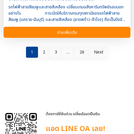
รถไฟฟ้าสายสีชมพูและสายสีเหลือง เปลี่ยนเกมอสังหาริมทรัพย์รอบนอก
อย่างไร การเปิดให้บริการครบทุกสถานีของรถไฟฟ้าสาย
สีชมพู (แคราย-มีนบุรี) และสายสีเหลือง (ลาดพร้าว-สำโรง) ถือเป็นปัจจัย
สำคัญที่ช่วยยกระดับศักยภาพของทำเลรอบนอกกรุงเทพมหานคร โดย
เฉพาะพื้นที่ที่เคยพึ่งพาการเดินทางด้วยรถยนต์เป็นหลัก
อ่านเพิ่มเติม
เมื่อการเข้าถึงระบบขนส่งมวลชนสะดวกขึ้น ส่งผลให้ความต้องการซื้อและ
เช่าอสังหาริมทรัพย์เพิ่มขึ้นตามไปด้วย ไม่ว่าจะเป็นบ้านเดี่ยว ทาวน์โฮม
คอนโดมิเนียม หรือแม้แต่ตึกแถวเชิงพาณิชย์ที่อยู่ใกล้สถานีรถไฟฟ้า
1
2
3
…
26
Next
ราคาตึกแถวรอบแนวรถไฟฟ้าเพิ่มขึ้นกี่เปอร์เซ็นต์ จากการ
วิเคราะห์แนวโน้มตลาดอสังหาริมทรัพย์ในพื้นที่ตามแนวเส้นทางรถไฟฟ้า
สายสีชมพูและสายสีเหลือง พบว่า ตึกแถวที่อยู่ในรัศมี 500 เมตรจาก
สถานีรถไฟฟ้า มีแนวโน้มปรับตัวเพิ่มขึ้นประมาณ 10-25% พื้นที่ศักยภาพ
สูง เช่น มีนบุรี รามอินทรา ศรีนครินทร์ และสำโรง มีการปรับราคาสูงกว่า
เฉลี่ยของตลาด อาคารพาณิชย์ที่สามารถปรับใช้เป็นสำนักงาน ร้านค้า หรือ
คลินิก มีโอกาสเพิ่มมูลค่าได้มากกว่า 20-30% ทั้งนี้ อัตราการเพิ่มขึ้นขอ
[…]
ต้องการใช้เงินด่วน เปลี่ยนโฉนดเป็นเงิน
แอด LINE OA เลย!