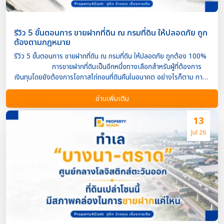
รีวิว 5 ขั้นตอนการ ขายฝากที่ดิน ณ กรมที่ดิน ให้ปลอดภัย ถูก
ต้องตามกฎหมาย
รีวิว 5 ขั้นตอนการ ขายฝากที่ดิน ณ กรมที่ดิน ให้ปลอดภัย ถูกต้อง 100%
การขายฝากที่ดินเป็นอีกหนึ่งทางเลือกสำหรับผู้ที่ต้องการ
เงินทุนโดยยังต้องการโอกาสไถ่ถอนที่ดินคืนในอนาคต อย่างไรก็ตาม การ
ทำธุรกรรมประเภทนี้มีผลทางกฎหมายเกี่ยวกับกรรมสิทธิ์ในที่ดิน จึงควร
ดำเนินการที่กรมที่ดินอย่างถูกต้อง เพื่อให้ทุกฝ่ายได้รับความคุ้มครองตาม
อ่านเพิ่มเติม
กฎหมาย บทความนี้จะพาไปรีวิว 5 ขั้นตอนการขายฝากที่ดิน
ณ กรมที่ดิน พร้อมข้อควรรู้ก่อนทำสัญญา เพื่อให้การขายฝากเป็นไปอย่าง
13
ปลอดภัย โปร่งใส และลดความเสี่ยงจากข้อผิดพลาดที่อาจเกิดขึ้น การ
Jul 26
ขายฝากที่ดินคืออะไร การขายฝาก คือ การทำนิติกรรมที่ผู้
ขายฝากโอนกรรมสิทธิ์ในที่ดินให้แก่ผู้รับซื้อฝาก โดยผู้ขายฝากยังมีสิทธิ
ไถ่ถอนทรัพย์สินคืนภายในระยะเวลาที่กฎหมายหรือสัญญากำหนด หากไม่
ไถ่ถอนภายในกำหนด กรรมสิทธิ์จะตกเป็นของผู้รับซื้อฝากโดยสมบูรณ์
ดังนั้น การขายฝากจึงแตกต่างจากการกู้ยืมเงินหรือการจำนอง
เพราะเป็นการโอนกรรมสิทธิ์จริงตั้งแต่วันที่จดทะเบียน ทำไมต้องทำ
สัญญาขายฝากที่กรมที่ดิน กา […]