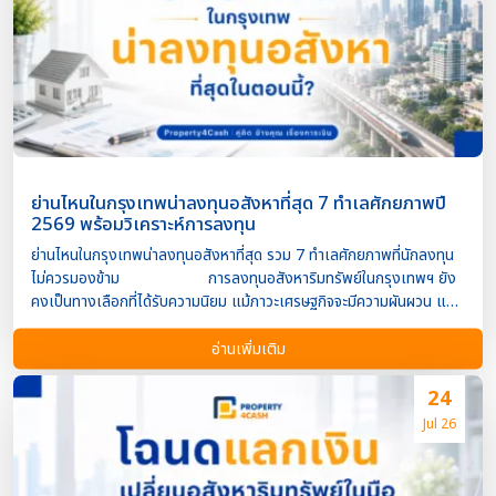
ธนบุรีปรับตัวเพิ่มขึ้นอย่างมีนัยสำคัญ ทำไม “เจริญนคร” จึงกลายเป็น
ทำเลทองแห่งใหม่ของกรุงเทพฯ ความเปลี่ยนแปลงของ
พื้นที่ไม่ได้เกิดจากปัจจัยเพียงด้านเดียว แต่เป็นผลจากการพัฒนาเมืองใน
หลายมิติ ได้แก่ เมกะโปรเจกต์ริมแม่น้ำเป็นแรงดึงดูดการลงทุน การ
พัฒนาโครงการศูนย์การค้าขนาดใหญ่ริมแม่น้ำเจ้าพระยา ได้เปลี่ยนภาพ
ลักษณ์ของย่านเจริญนคร […]
ย่านไหนในกรุงเทพน่าลงทุนอสังหาที่สุด 7 ทำเลศักยภาพปี
2569 พร้อมวิเคราะห์การลงทุน
ย่านไหนในกรุงเทพน่าลงทุนอสังหาที่สุด รวม 7 ทำเลศักยภาพที่นักลงทุน
ไม่ควรมองข้าม การลงทุนอสังหาริมทรัพย์ในกรุงเทพฯ ยัง
คงเป็นทางเลือกที่ได้รับความนิยม แม้ภาวะเศรษฐกิจจะมีความผันผวน แต่
“ทำเล” ยังคงเป็นปัจจัยสำคัญที่สุดที่กำหนดทั้งมูลค่าในอนาคตและผล
ตอบแทนจากการปล่อยเช่า หากคุณกำลังมองหาคอนโดหรือ
อ่านเพิ่มเติม
บ้านเพื่อการลงทุน บทความนี้รวบรวม 7 ทำเลเด่นของกรุงเทพฯ ที่มี
ศักยภาพในการเติบโต ทั้งด้านราคา ความต้องการเช่า และการพัฒนา
24
โครงสร้างพื้นฐานอย่างต่อเนื่อง โดยย่านที่ได้รับความสนใจมักเป็นพื้นที่
Jul 26
ใกล้รถไฟฟ้า ศูนย์ธุรกิจ และโครงการมิกซ์ยูสขนาดใหญ่ ซึ่งช่วยสนับสนุน
ทั้งการเติบโตของราคาและอุปสงค์ด้านการเช่าในระยะยาว ปัจจัยที่ควร
พิจารณาก่อนเลือกทำเลลงทุน ก่อนตัดสินใจซื้ออสังหาริมทรัพย์ ควร