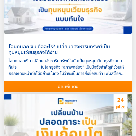
ประเมินปัจจัยต่อไปนี้ ใกล้รถไฟฟ้า BTS หรือ MRT มีแหล่งงานและ
อาคารสำนักงาน รายล้อมด้วยห้าง โรงพยาบาล และสถานศึกษา มี
โครงการพัฒนาเมืองหรือโครงสร้างพื้นฐานใหม่ ความต้องการเช่าสูงและ
มีอัตราผลตอบแทนที่เหมาะสม พระราม 9 – New CBD ของกรุงเทพฯ
พระราม 9 ยังคงเป็ […]
โฉนดแลกเงิน คืออะไร? เปลี่ยนอสังหาริมทรัพย์เป็น
ทุนหมุนเวียนธุรกิจได้ง่าย
โฉนดแลกเงิน เปลี่ยนอสังหาริมทรัพย์ในมือเป็นทุนหมุนเวียนธุรกิจแบบ
ทันใจ ในโลกธุรกิจ “สภาพคล่อง” เป็นปัจจัยสำคัญที่ช่วยให้
ธุรกิจเดินหน้าต่อได้อย่างมั่นคง ไม่ว่าจะเป็นการสั่งซื้อสินค้า เพิ่มสต็อก
ขยายกิจการ ลงทุนในเครื่องจักร หรือรองรับค่าใช้จ่ายฉุกเฉิน การมีเงิน
ทุนหมุนเวียนที่เพียงพอจึงเป็นสิ่งที่ผู้ประกอบการไม่ควรมองข้าม
อ่านเพิ่มเติม
สำหรับเจ้าของธุรกิจที่มีบ้าน ที่ดิน อาคารพาณิชย์ หรือ
อสังหาริมทรัพย์ที่ปลอดภาระ โฉนดแลกเงิน เป็นอีกหนึ่งทางเลือกในการ
24
เพิ่มสภาพคล่อง โดยเปลี่ยนมูลค่าของทรัพย์สินให้กลายเป็นเงินทุนก้อน
Jul 26
ใหญ่ได้อย่างรวดเร็ว โดยไม่จำเป็นต้องขายทรัพย์สินที่ถือครองอยู่ โฉนด
แลกเงินคืออะไร? โฉนดแลกเงินคือ สินเชื่อที่นำโฉนดที่ดิน
หรือเอกสารสิทธิ์ของอสังหาริมทรัพย์มาใช้เป็นหลักประกันในการขอวงเงิน
สินเชื่อ ผู้กู้ยังคงเป็นเจ้าของทรัพย์สินและสามารถใช้งานอสังหาริมทรัพย์