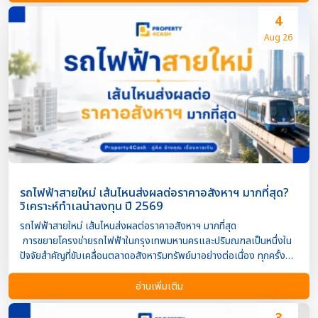
ราคาประเมินของทรัพย์สินเท่านั้น แต่ยังให้ความสำคัญกับ ศักยภาพของ
ทำเล สภาพคล่อง และความสามารถในการขายต่อ หากเกิดกรณีต้อง
4
บังคับหลักประกัน จึงไม่น่าแปลกใจที่อสังหาริมทรัพย์ในบาง
Aug 26
พื้นที่จะได้รับความสนใจจากนายทุนมากกว่าพื้นที่อื่น และมักได้รับข้อเสนอ
ด้านวงเงินที่ดีกว่า ทำไม “ทำเล” จึงสำคัญต่อการรับจำนองและขายฝาก?
ผู้รับจำนองหรือผู้ลงทุนจะประเมินความเสี่ยงจากหลายปัจจัย
เช่น ความต้องการซื้อขายในพื้นที่ ราคาตลาดและแนวโน้มการเติบโต
สภาพคล่องของอสังหาริมทรัพย์ ระบบคมนาคม การพัฒนาโครงสร้างพื้น
ฐาน จำนวนประชากรและแหล่งงาน โอกาสในการขายต่อหากลูกหนี้ผิดนัด
ยิ่งทำเลมีความต้องการสูง ความเสี่ยงของผู้รับจ […]
รถไฟฟ้าสายใหม่ เส้นไหนส่งผลต่อราคาอสังหาฯ มากที่สุด?
วิเคราะห์ทำเลน่าลงทุน ปี 2569
รถไฟฟ้าสายใหม่ เส้นไหนส่งผลต่อราคาอสังหาฯ มากที่สุด
การขยายโครงข่ายรถไฟฟ้าในกรุงเทพมหานครและปริมณฑลเป็นหนึ่งใน
ปัจจัยสำคัญที่ขับเคลื่อนตลาดอสังหาริมทรัพย์มาอย่างต่อเนื่อง ทุกครั้งที่มี
การประกาศก่อสร้างหรือเปิดให้บริการเส้นทางใหม่ มูลค่าที่ดิน บ้าน และ
คอนโดมิเนียมในพื้นที่โดยรอบมักได้รับความสนใจจากทั้งผู้ซื้อเพื่ออยู่อาศัย
อ่านเพิ่มเติม
และนักลงทุน อย่างไรก็ตาม ไม่ใช่รถไฟฟ้าทุกสายที่จะส่งผล
ต่อราคาอสังหาริมทรัพย์ในระดับเดียวกัน ความเปลี่ยนแปลงของราคาขึ้น