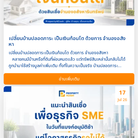
ได้ตามปกติ ตราบใดที่ปฏิบัติตามเงื่อนไขการผ่อนชำระ วงเงินที่ได้รับจะขึ้น
อยู่กับราคาประเมินของทรัพย์สิน ประเภทของอสังหาริมทรัพย์ รายได้ของ
ผู้กู้ และนโยบายของผู้ให้บริ […]
เปลี่ยนบ้านปลอดภาระ เป็นเงินก้อนโต ด้วยการ จำนองอสัง
หา
เปลี่ยนบ้านปลอดภาระเป็นเงินก้อนโต ด้วยการ จำนองอสังหา
หลายคนมีบ้านหรือที่ดินที่ผ่อนหมดแล้ว แต่ทรัพย์สินเหล่านั้นกลับไม่ได้
ถูกนำมาใช้สร้างมูลค่าเพิ่มเติม ทั้งที่ในความเป็นจริง บ้านปลอดภาระ
สามารถเปลี่ยนเป็นเงินทุนก้อนใหญ่ได้ ผ่าน “สินเชื่อจำนอง
อสังหาริมทรัพย์” ซึ่งเป็นอีกหนึ่งทางเลือกสำหรับผู้ที่ต้องการเพิ่มสภาพ
อ่านเพิ่มเติม
คล่องทางการเงินโดยไม่จำเป็นต้องขายทรัพย์สินที่ถือครองอยู่
ไม่ว่าจะเป็นการนำเงินไปลงทุน ขยายกิจการ รีโนเวทบ้าน ชำระหนี้ที่มีด
17
อกเบี้ยสูง หรือใช้เป็นเงินทุนหมุนเวียน สินเชื่อประเภทนี้ช่วยให้เจ้าของ
Jul 26
ทรัพย์สามารถใช้ประโยชน์จากมูลค่าของอสังหาริมทรัพย์ได้อย่างมี
ประสิทธิภาพ สินเชื่อจำนองอสังหาริมทรัพย์คืออะไร? สิน
เชื่อจำนองอสังหาริมทรัพย์ คือ สินเชื่อที่ผู้กู้นำบ้าน คอนโด อาคารพาณิชย์
หรือที่ดินที่มีกรรมสิทธิ์ถูกต้องมาเป็นหลักประกันในการขอสินเชื่อกับสถาบัน
การเงินหรือผู้ให้บริการสินเชื่อ โดยยังคงสามารถอยู่อาศัยหรือใช้ประโยชน์
จากทรัพย์สินนั้นได้ตามปกติ ตราบใดที่ปฏิบัติตามเงื่อนไขของสัญญา