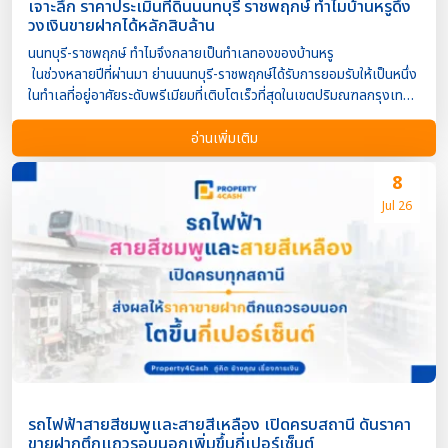
เจาะลึก ราคาประเมินที่ดินนนทบุรี ราชพฤกษ์ ทำไมบ้านหรูดึง
วงเงินขายฝากได้หลักสิบล้าน
นนทบุรี-ราชพฤกษ์ ทำไมจึงกลายเป็นทำเลทองของบ้านหรู
ในช่วงหลายปีที่ผ่านมา ย่านนนทบุรี-ราชพฤกษ์ได้รับการยอมรับให้เป็นหนึ่ง
ในทำเลที่อยู่อาศัยระดับพรีเมียมที่เติบโตเร็วที่สุดในเขตปริมณฑลกรุงเทพฯ
ด้วยความพร้อมของระบบคมนาคม ถนนสายหลัก ศูนย์การค้า โรงเรียน
นานาชาติ และสิ่งอำนวยความสะดวกครบครัน ปัจจุบันพื้นที่
อ่านเพิ่มเติม
ดังกล่าวเป็นที่ตั้งของหมู่บ้านระดับไฮเอนด์จำนวนมาก ส่งผลให้ราคาที่ดิน
และมูลค่าทรัพย์สินปรับตัวเพิ่มขึ้นอย่างต่อเนื่อง จนกลายเป็นโซนที่
8
เจ้าของอสังหาริมทรัพย์สามารถนำทรัพย์มาใช้เป็นหลักประกันเพื่อขอ
Jul 26
วงเงินสดได้ตั้งแต่หลายล้านบาทไปจนถึงหลักสิบล้านบาท ราคาประเมิน
ที่ดินนนทบุรี ราชพฤกษ์เพิ่มขึ้นอย่างไร ราคาประเมินที่ดินใน
โซนราชพฤกษ์และพื้นที่เชื่อมต่อจังหวัดนนทบุรีมีแนวโน้มเติบโตต่อ
เนื่องจากหลายปัจจัย ได้แก่ การขยายตัวของโครงการบ้านเดี่ยวระดับลัก
ชัวรี การพัฒนาโครงสร้างพื้นฐานและถนนสายหลัก การเชื่อมต่อเข้าสู่
ใจกลางกรุงเทพฯ ได้สะดวก ความต้องการซื้อบ้านหรูจากกลุ่มผู้มีรายได้สูง
การเติบโตของศูนย์การค้าและคอมมูนิตี้มอลล์ พื้นที่ที่ไ […]
รถไฟฟ้าสายสีชมพูและสายสีเหลือง เปิดครบสถานี ดันราคา
ขายฝากตึกแถวรอบนอกเพิ่มขึ้นกี่เปอร์เซ็นต์