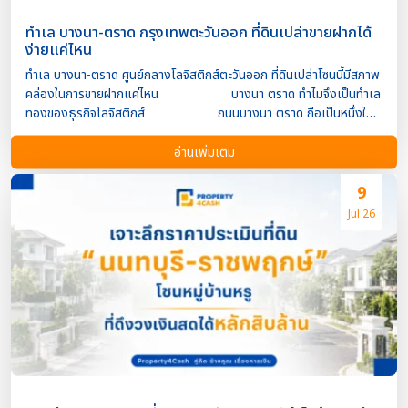
ทำเล บางนา-ตราด กรุงเทพตะวันออก ที่ดินเปล่าขายฝากได้
ง่ายแค่ไหน
ทำเล บางนา-ตราด ศูนย์กลางโลจิสติกส์ตะวันออก ที่ดินเปล่าโซนนี้มีสภาพ
คล่องในการขายฝากแค่ไหน บางนา ตราด ทำไมจึงเป็นทำเล
ทองของธุรกิจโลจิสติกส์ ถนนบางนา ตราด ถือเป็นหนึ่งใน
ทำเลยุทธศาสตร์ของภาคตะวันออกที่ได้รับความสนใจจากนักลงทุนและผู้
ประกอบการอย่างต่อเนื่อง เนื่องจากเป็นเส้นทางหลักที่เชื่อมกรุงเทพฯ กับ
อ่านเพิ่มเติม
จังหวัดเศรษฐกิจสำคัญ เช่น สมุทรปราการ ฉะเชิงเทรา ชลบุรี และระยอง
อีกทั้งยังสามารถเชื่อมต่อท่าเรือแหลมฉบัง สนามบินสุวรรณภูมิ และ
9
โครงการระเบียงเศรษฐกิจภาคตะวันออก (EEC) ได้อย่างสะดวก
Jul 26
ปัจจัยเหล่านี้ส่งผลให้ที่ดินเปล่าตลอดแนวบางนา-ตราด มีมูลค่าเพิ่มขึ้น
อย่างต่อเนื่อง โดยเฉพาะแปลงที่สามารถพัฒนาเป็นคลังสินค้า ศูนย์
กระจายสินค้า โรงงาน หรือโครงการเชิงพาณิชย์ได้ ที่ดินเปล่าในโซน
บางนา-ตราด ยังมีความต้องการสูงหรือไม่ คำตอบคือ “ยัง
มีความต้องการสูง” แม้เศรษฐกิจจะมีความผันผวน แต่ความต้องการใช้พื้น
ที่ด้านโลจิสติกส์ยังเติบโตจากหลายปัจจัย เช่น การเติบโตของธุรกิจ E-
commerce การขยายตัวของคลังสินค้าและศูนย์กระจายสินค้า […]