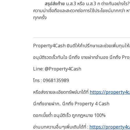
สรุปส่งท้าย
น.ส.3 หรือ น.ส.3 ก ต่างกันอย่างไร
ความน่าเชื่อถือและสะดวกต่อการใช้ประโยชน์มากกว่า ห
ทุกครั้ง
Property4Cash ยินดีให้คำปรึกษาและช่วยเพิ่มทุนให้กั
อนุมัติรวดเร็วทันใจ นึกถึง ขายฝากจำนอง นึกถึง P
Line: @Property4Cash
โทร : 0968135989
หรือส่งรายละเอียดทรัพย์มาได้ที่
https://property4c
นึกถึงขายฝาก.. นึกถึง Property 4 Cash
ดอกเบี้ยต่ำ อนุมัติเร็ว ถูกกฎหมาย 100%
อ่านบทความอื่นๆเพิ่มเติมได้ที่ :
https://property4c