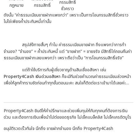
กรรมสิทธิ์
กฎหมาย
กรรมสิทธิ์
ชั่วคราว
ดังนั้น “ค่าธรรมเนียมขายฝากแพงกว่า” เพราะเป็นการโอนกรรมสิทธิ์ชั่วคราว
ไม่ใช่เพียงค้ำประกันหนี้เท่านั้น
สรุปส่ง้ทายสั้นๆ ทำไม ค่าธรรมเนียมขายฝาก ถึงแพงกว่าการทำ
จำนอง?
“จำนอง” = ค้ำประกันหนี้ แต่ “ขายฝาก” = ขายจริง มีสิทธิ์ไถ่ถอนคืนค่า
ธรรมเนียมขายฝากเลยแพงกว่า เพราะถือว่าเป็น “การโอนกรรมสิทธิ์จริง”
แต่ถ้าใช้บริการกับผู้เชี่ยวชาญด้านสินเชื่ออสังหา เช่น
Property4Cash เงินด่วนอสังหา
ก็จะมีทีมช่วยคำนวณค่าธรรมเนียมล่วงหน้า
เพื่อให้ลูกค้าทราบชัดก่อนทำทุกขั้นตอนนะคะ สนใจก็ติดต่อเราเข้ามาได้เลยค่ะ…
Property4Cash ยินดีให้คำปรึกษาและช่วยเพิ่มทุนให้กับทุกคนที่ต้องการเงิน
ด่วน และต้องการเงินเพื่อนำไปต่อยอดธุรกิจ ไม่เช็คแบล็คลิส ไม่เช็คเครดิตบูโร
อนุมัติรวดเร็วทันใจ นึกถึง ขายฝากจำนอง นึกถึง Property4Cash