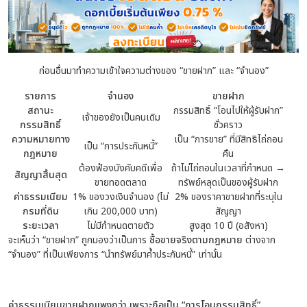
ก่อนอื่นมาทำความเข้าใจความต่างของ “ขายฝาก” และ “จำนอง”
รายการ
จำนอง
ขายฝาก
สถานะ
กรรมสิทธิ์ “โอนไปให้ผู้รับฝาก”
เจ้าของยังเป็นคนเดิม
กรรมสิทธิ์
ชั่วคราว
ความหมายทาง
เป็น “การขาย” ที่มีสิทธิไถ่ถอน
เป็น “การประกันหนี้”
กฎหมาย
คืน
ต้องฟ้องบังคับคดีเพื่อ
ถ้าไม่ไถ่ถอนในเวลาที่กำหนด →
สัญญาสิ้นสุด
ขายทอดตลาด
ทรัพย์หลุดเป็นของผู้รับฝาก
ค่าธรรมเนียม
1% ของวงเงินจำนอง (ไม่
2% ของราคาขายฝากที่ระบุใน
กรมที่ดิน
เกิน 200,000 บาท)
สัญญา
ระยะเวลา
ไม่มีกำหนดตายตัว
สูงสุด 10 ปี (อสังหา)
จะเห็นว่า “ขายฝาก” ถูกมองว่าเป็นการ
ซื้อขายจริงตามกฎหมาย
ต่างจาก
“จำนอง” ที่เป็นเพียงการ “นำทรัพย์มาค้ำประกันหนี้” เท่านั้น
ค่าธรรมเนียมขายฝากแพงกว่า เพราะถือเป็น “การโอนกรรมสิทธิ์”