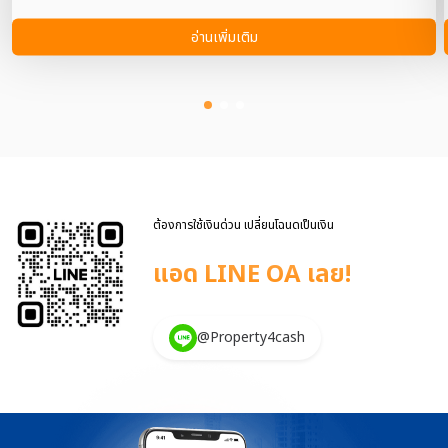
บทความนี้ เราได้สรุปมาให้คุณได้เข้าใจง่ายๆ แล้ว… เปรียบเทียบความ
แตกต่าง ขายฝาก กับ การกู้เงิน การขายฝาก คือ การขายทรัพย์สิน เช่น
อ่านเพิ่มเติม
ที่ดิน บ้าน หรืออาคาร ให้กับผู้รับซื้อฝาก โดยมีเงื่อนไขว่าผู้ขายฝาก สามารถ
ซื้อทรัพย์สินคืนได้ภายในระยะเวลาที่กำหนด แต่ไม่เกิน 10 ปีตามกฎหมาย
กำหนด ตัวอย่างทรัพย์ที่ขายฝากได้: บ้าน คอนโด ที่ดิน อาคารพาณิชย์
โรงงาน โกดัง กระเป๋า รองเท้า หรือทรัพย์สินมีค่าอื่นๆ จุดประสงค์ คือ
เพื่อใช้ทรัพย์สินเป็นเครื่องมือในการคำประกัน หรือระดมเงินทุน การกู้ โดย
ในบทความนี้จะเปรียบเทียบการกู้เงินจากธนาคาร การกู้ เงินจากธนาคาร
เป็นการยื่นขอเงินกู้ โดยใช้ทรัพย์สิน เช่น บ้าน คอนโด ที่ดิน หรือทรัพย์อื่นๆ
เป็นหลักประกัน(จำนอง) หรือในบางกรณีใช้เอกสารยืนยันรายได้ เพื่อขอสิน
เชื่อส่วนบุคคล ตัวอย่างทรัพย์ที่ใช้ค้ำประกัน: บ้าน คอนโด ที่ดิน อาคาร
ต้องการใช้เงินด่วน เปลี่ยนโฉนดเป็นเงิน
พาณิชย์ โรงงาน โกดัง หรือทรัพย์สินมีค่าอื่นๆ จ […]
แอด LINE OA เลย!
@Property4cash