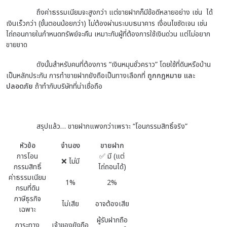
ถึงค่าธรรมเนียมจะสูงกว่า แต่ขายฝากก็มีข้อดีหลายอย่าง เช่น ได้
เงินเร็วกว่า (ขั้นตอนน้อยกว่า) ไม่ต้องผ่านระบบธนาคาร เงื่อนไขชัดเจน เช่น
ไถ่ถอนภายในกำหนดทรัพย์จะคืน เหมาะกับผู้ที่ต้องการใช้เงินด่วน แต่ไม่อยาก
ขายขาด
ดังนั้นสำหรับคนที่ต้องการ “เงินหมุนชั่วคราว” โดยใช้ที่ดินหรือบ้าน
เป็นหลักประกัน การทำขายฝากยังถือเป็นทางเลือกที่
ถูกกฎหมาย และ
ปลอดภัย
ถ้าทำกับบริษัทที่น่าเชื่อถือ
สรุปแล้ว…
ขายฝากแพงกว่าเพราะ “โอนกรรมสิทธิ์จริง”
หัวข้อ
จำนอง
ขายฝาก
การโอน
✅ มี (แต่
❌ ไม่มี
กรรมสิทธิ์
ไถ่ถอนได้)
ค่าธรรมเนียม
1%
2%
กรมที่ดิน
ภาษีธุรกิจ
ไม่เสีย
อาจต้องเสีย
เฉพาะ
ผู้รับฝากถือ
ภาระทาง
เจ้าของยังถือ