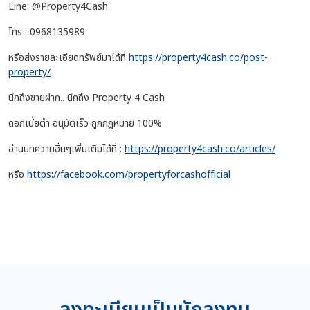
Line: @Property4Cash
โทร : 0968135989
หรือส่งรายละเอียดทรัพย์มาได้ที่
https://property4cash.co/post-
property/
นึกถึงขายฝาก.. นึกถึง Property 4 Cash
ดอกเบี้ยต่ำ อนุมัติเร็ว ถูกกฎหมาย 100%
อ่านบทความอื่นๆเพิ่มเติมได้ที่ :
https://property4cash.co/articles/
หรือ
https://facebook.com/propertyforcashofficial
ลงทะเบียนเป็นนักลงทุน