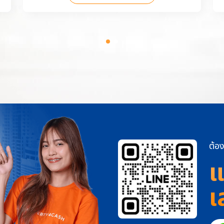
ต้อง
แ
เ