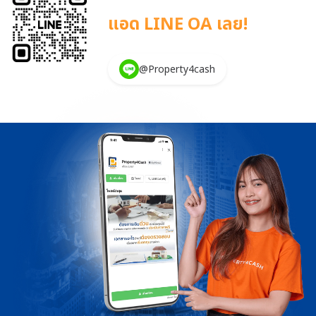
แอด LINE OA เลย!
@Property4cash