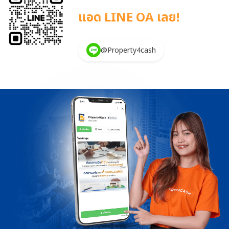
แอด LINE OA เลย!
@Property4cash