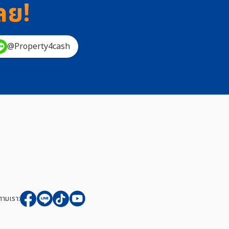
ลย!
@Property4cash
ตามเรา: