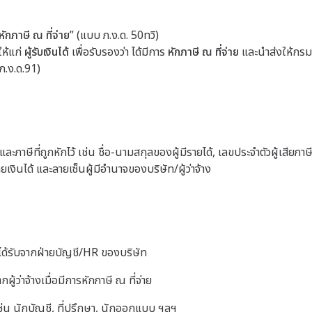
ักภาษี ณ ที่จ่าย
” (แบบ ภ.ง.ด. 50ทวิ)
ให้แก่
ผู้รับเงินได้
เพื่อรับรองว่า ได้มีการ
หักภาษี ณ ที่จ่าย
และนำส่งให้กรม
ภ.ง.ด.91)
ะภาษีที่ถูกหักไว้ เช่น ชื่อ-นามสกุลของผู้มีรายได้, เลขประจำตัวผู้เสียภาษี,
่ายเงินได้ และลายเซ็นผู้มีอำนาจของบริษัท/ผู้ว่าจ้าง
ได้รับจากฝ่ายบัญชี/HR ของบริษัท
กผู้ว่าจ้างเมื่อมีการหักภาษี ณ ที่จ่าย
่น นักบัญชี, ที่ปรึกษา, นักออกแบบ ฯลฯ