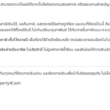
 สามารถดาวน์โหลดได้จากเว็บไซต์ของกรมสรรพากร หรือสอบถามฝ่ายบัญช
นภาษีเงินได้, ขอคืนภาษี, แสดงรายได้อย่างถูกต้อง และคนที่ต้องมีใบนี้ คือ
งิน และออกให้ตั้งแต่ต้นปี ไม่เกินเดือนกุมภาพันธ์ ใช้กับการยื่นภาษีแบบ ภ.ง.
ักภาษี เก็บไว้หลายปี
เผื่อต้องใช้อ้างอิงย้อนหลัง ตรวจสอบรายละเอียดในใบใ
ษีอย่างมืออาชีพ
ไม่เสียสิทธิ์ ไม่ถูกหักภาษีซ้ำซ้อน และยังช่วยให้การเงิ
บทุกคนที่ต้องการเงินด่วน และต้องการเงินเพื่อนำไปต่อยอดธุรกิจ ไม่เช็ค
roperty4Cash