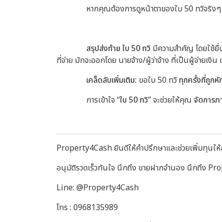
หากคุณต้องการดูหน้าตาของใบ 50 ทวิจริงๆ
สรุปส่งท้าย ใบ
50 ทวิ
มีความสำคัญ โดยใช้ยื่
ที่จ่าย มักจะออกโดย นายจ้าง/ผู้ว่าจ้าง ที่เป็นผู้จ่ายเ
เคล็ดลับเพิ่มเติม:
ขอใบ 50 ทวิ
ทุกครั้งที่ถูกห
การเข้าใจ “
ใบ 50 ทวิ
” จะช่วยให้คุณ
จัดการภา
Property4Cash ยินดีให้คำปรึกษาและช่วยเพิ่มทุนให้กั
อนุมัติรวดเร็วทันใจ นึกถึง ขายฝากจำนอง นึกถึง P
Line: @Property4Cash
โทร : 0968135989