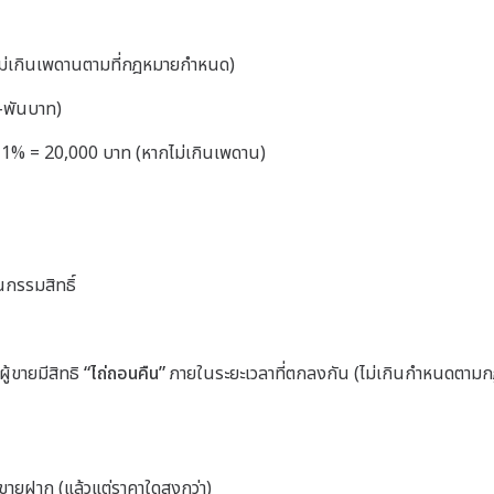
ไม่เกินเพดานตามที่กฎหมายกำหนด)
ย–พันบาท)
 1% = 20,000 บาท (หากไม่เกินเพดาน)
กรรมสิทธิ์
ู้ขายมีสิทธิ
“ไถ่ถอนคืน”
ภายในระยะเวลาที่ตกลงกัน (ไม่เกินกำหนดตามกฎหม
ายฝาก (แล้วแต่ราคาใดสูงกว่า)