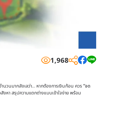
1,968
ินจำนวนมากลังเลว่า… หากต้องการเงินก้อน ควร
“จด
อสังหา สรุปความแตกต่างแบบเข้าใจง่าย พร้อม