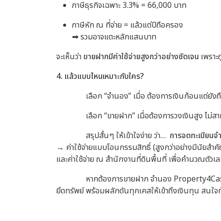
ภาษีธุรกิจเฉพาะ 3.3% = 66,000 บาท
ภาษีหัก ณ ที่จ่าย = แล้วแต่ปีถือครอง
➡ รวมอาจแตะหลักแสนบาท
จะเห็นว่า
ขายฝากมีค่าใช้จ่ายสูงกว่าอย่างชัดเจน
เพราะถ
4. แล้วแบบไหนเหมาะกับใคร?
เลือก “จำนอง” เมื่อ
ต้องการเงินก้อนแต่ยังถื
เลือก “ขายฝาก” เมื่อ
ต้องการวงเงินสูง
ไม่ส
สรุปสั้นๆ ให้เข้าใจง่าย ว่า…
การจดทะเบียนจำ
→ ค่าใช้จ่ายแบบโอนกรรมสิทธิ์ (สูงกว่าอย่างมีนัยสำค
และค่าใช้จ่าย ณ สำนักงานที่ดินพื้นที่ เพื่อคำนวณตัวเล
หากต้องการขายฝาก จำนอง Property4Cash เงินด่วนอ
ยึดทรัพย์ พร้อมผลักดันทุกเคสให้เข้าถึงเงินทุน สนใ