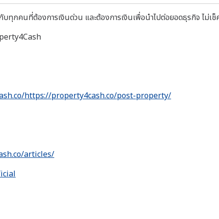
บทุกคนที่ต้องการเงินด่วน และต้องการเงินเพื่อนำไปต่อยอดธุรกิจ ไม่เช็ค
roperty4Cash
ash.co/https://property4cash.co/post-property/
ash.co/articles/
icial