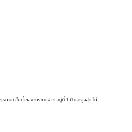
าย) ขั้นต่ำของการขายฝาก อยู่ที่ 1 ปี และสูงสุด ไม่