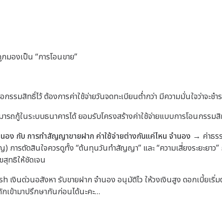
ูกมองเป็น “การโอนขาย”
อกรรมสิทธิ์ไว้
ต้องการค่าใช้จ่ายวันจดทะเบียนต่ำกว่า
มีความมั่นใจว่าจะชำ
ามารถกู้ในระบบธนาคารได้
ยอมรับโครงสร้างค่าใช้จ่ายแบบการโอนกรรมสิทธ
นอง กับ การทำสัญญาขายฝาก ค่าใช้จ่ายต่างกันแค่ไหน
จำนอง
→ ค่าธรร
ัญ)
การตัดสินใจควรดูทั้ง “ต้นทุนวันทำสัญญา” และ “ความเสี่ยงระยะยาว”
ขสุทธิให้ชัดเจน
สังหา รับขายฝาก จำนอง อนุมัติไว ให้วงเงินสูง ดอกเบี้ยเริ่มต้น 0
จทักเข้ามาปรึกษากันก่อนได้นะคะ…