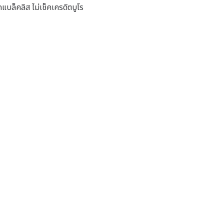
แบล็คลิส ไม่เช็คเครดิตบูโร