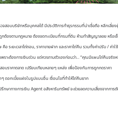
ตรวจสอบบริษัทหรือบุคคลได้
มีประวัติการทำธุรกรรมที่น่าเชื่อถือ
หลีกเลี่ยงผ
ถูกต้องตามกฎหมาย ต้องจดทะเบียนที่กรมที่ดิน
ห้ามทำสัญญาลอย หรือเ
ศษ คือ
ระยะเวลาไถ่ถอน,
ราคาขายฝาก และราคาไถ่คืน รวมทั้ง
ค่าปรับ / ค่าใช
เพราะต้องการเงินด่วน
แต่ควรถามตัวเองก่อนว่า…
“คุณมีแผนไถ่คืนจริงหร
จสอบราคาตลาด
เปรียบเทียบหลายๆ แหล่ง
เพื่อป้องกันการถูกกดราคา
ลกๆ
ดอกเบี้ยแฝงในรูปแบบอื่น
เงื่อนไขที่ทำให้ไถ่คืนยาก
่ปรึกษาทางการเงิน
Agent อสังหาริมทรัพย์ จะ
ช่วยลดความเสี่ยงจากการต