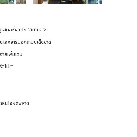
ู้เสนอเงื่อนไข “ดีเกินจริง”
ซ็นเอกสารนอกระบบเด็ดขาด
้จ่ายเพิ่มเติม
ือไม่?”
ัดสินใจผิดพลาด