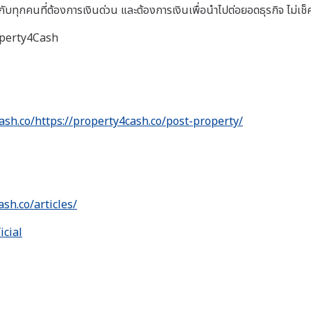
บทุกคนที่ต้องการเงินด่วน และต้องการเงินเพื่อนำไปต่อยอดธุรกิจ ไม่เช็ค
roperty4Cash
ash.co/https://property4cash.co/post-property/
ash.co/articles/
icial