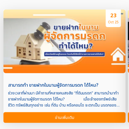
23
Oct 25
สามารถทำ ขายฝากในนามผู้จัดการมรดก ได้ไหม?
ช่วงเวลาที่ผ่านมา มีคำถามที่หลายคนสงสัย “ที่ดินมรดก” สามารถนำมาทำ
ขายฝากในนามผู้จัดการมรดก ได้ไหม? เมื่อเจ้าของทรัพย์เสีย
ชีวิต ทรัพย์สินทุกอย่าง เช่น ที่ดิน บ้าน หรือคอนโด จะตกเป็น มรดกของ
ทายาทโดยธรรม (ลูก หลาน คู่สมรส ฯลฯ) แต่ก่อนที่ใครจะสามารถนำ
ทรัพย์นั้นไปทำธุรกรรมใดๆ ได้ เช่น ขาย, โอน, หรือขายฝาก จำเป็นต้องมี
อ่านเพิ่มเติม
“ผู้จัดการมรดก” ซึ่งศาลแต่งตั้งให้เป็นผู้ดูแลทรัพย์มรดกแทนเจ้าของเดิม