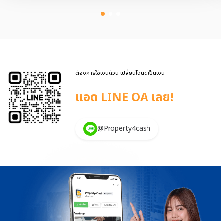
ดังนั้น คำถามคือ❓ ผู้จัดการมรดกสามารถนำทรัพย์มรดกไปทำ
ขายฝากได้หรือไม่? คำตอบคือ “ทำได้ แต่ต้องมีเงื่อนไขทางกฎหมายที่
ชัดเจน” ผู้จัดการมรดก สามารถทำขายฝากได้ แต่ต้อง ได้รับอนุญาตจาก
ศาลก่อน เพราะทรัพย์สินนั้นไม่ใช่ของผู้จัดการมรดกโดยตรง แต่เป็นของ
“กองมรดก” ซึ่งมีทายาทหลายคนเป็นเจ้าของร่วม เงื่อนไขสำคัญที่ศาลจะ
พิจารณา มีเหตุผลความจำเป็นชัดเจน เช่น ต้องการนำเงินมาชำระหนี้
มรดก, ต้องซ่อมแซมทรัพย์ที่อยู่ในสภาพชำรุด, ต้องแบ่งผลประโยชน์ให้
ทายาทตามส่วน ได้รับความยินยอมจากทายาททุกคน หากทายาทบางส่วนไม่
ต้องการใช้เงินด่วน เปลี่ยนโฉนดเป็นเงิน
เห็นด้วย ศาลอาจไม่อนุญาตให้ทำขายฝาก การทำขายฝากต้องดำเนินการ
แอด LINE OA เลย!
อย่างโปร่งใสและเป็นธรร […]
@Property4cash