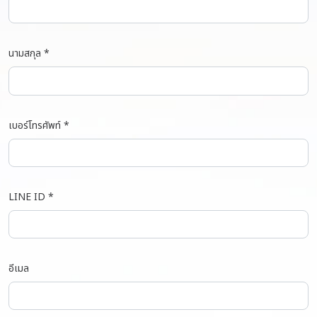
นามสกุล *
เบอร์โทรศัพท์ *
LINE ID *
อีเมล