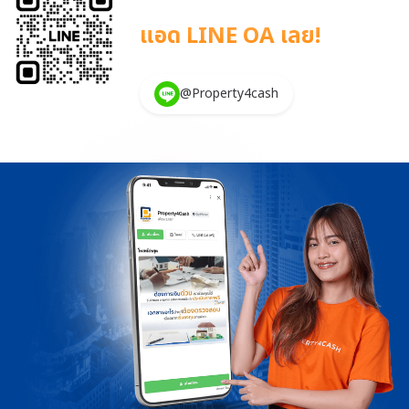
commerce การขยายตัวของคลังสินค้าและศูนย์กระจายสินค้า […]
แอด LINE OA เลย!
@Property4cash