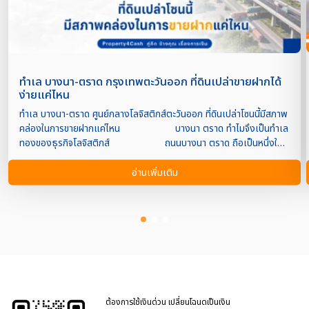
ทำเล บางนา-ตราด กรุงเทพตะวันออก ที่ดินเปล่าขายฝากได้
ง่ายแค่ไหน
ทำเล บางนา-ตราด ศูนย์กลางโลจิสติกส์ตะวันออก ที่ดินเปล่าโซนนี้มีสภาพ
คล่องในการขายฝากแค่ไหน บางนา ตราด ทำไมจึงเป็นทำเล
ทองของธุรกิจโลจิสติกส์ ถนนบางนา ตราด ถือเป็นหนึ่งใน
ทำเลยุทธศาสตร์ของภาคตะวันออกที่ได้รับความสนใจจากนักลงทุนและผู้
ประกอบการอย่างต่อเนื่อง เนื่องจากเป็นเส้นทางหลักที่เชื่อมกรุงเทพฯ กับ
อ่านเพิ่มเติม
จังหวัดเศรษฐกิจสำคัญ เช่น สมุทรปราการ ฉะเชิงเทรา ชลบุรี และระยอง
อีกทั้งยังสามารถเชื่อมต่อท่าเรือแหลมฉบัง สนามบินสุวรรณภูมิ และ
โครงการระเบียงเศรษฐกิจภาคตะวันออก (EEC) ได้อย่างสะดวก
ปัจจัยเหล่านี้ส่งผลให้ที่ดินเปล่าตลอดแนวบางนา-ตราด มีมูลค่าเพิ่มขึ้น
อย่างต่อเนื่อง โดยเฉพาะแปลงที่สามารถพัฒนาเป็นคลังสินค้า ศูนย์
กระจายสินค้า โรงงาน หรือโครงการเชิงพาณิชย์ได้ ที่ดินเปล่าในโซน
บางนา-ตราด ยังมีความต้องการสูงหรือไม่ คำตอบคือ “ยัง
มีความต้องการสูง” แม้เศรษฐกิจจะมีความผันผวน แต่ความต้องการใช้พื้น
ที่ด้านโลจิสติกส์ยังเติบโตจากหลายปัจจัย เช่น การเติบโตของธุรกิจ E-
ต้องการใช้เงินด่วน เปลี่ยนโฉนดเป็นเงิน