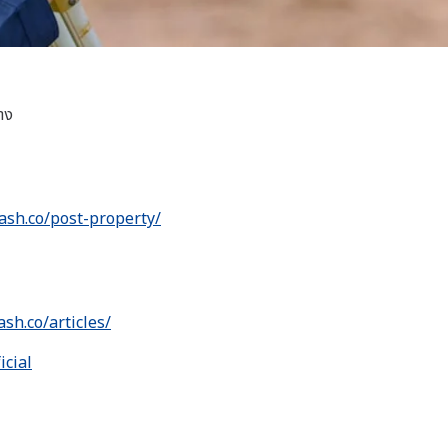
าง
ash.co/post-property/
ash.co/articles/
icial