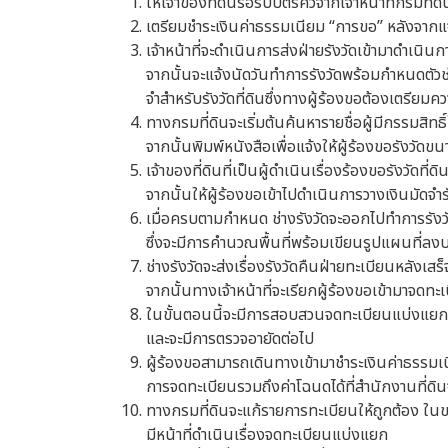
ให้เจ้าของที่ดินรอรับบัตรคิวจากเจ้าหน้าที่กรมที่ดิ
เตรียมชำระเงินค่าธรรมเนียม “การขอ” หลังจา
เจ้าหน้าที่จะดำเนินการส่งฝ่ายรังวัดเข้ามาดำเนินก
จากนั้นจะแจ้งนัดวันทำการรังวัดพร้อมกำหนดตัวช่
จำสำหรับรังวัดที่ดินซึ่งทางผู้ร้องขอต้องเตรียม
ทางกรมที่ดินจะเริ่มต้นค้นหารายชื่อผู้มีกรรมสิท
จากนั้นพิมพ์หนังสือเพื่อแจ้งให้ผู้ร้องขอรังวัดข
เจ้าของที่ดินที่เป็นผู้ดำเนินเรื่องร้องขอรังวัดที่
จากนั้นให้ผู้ร้องขอเข้าไปดำเนินการวางเงินมัดจำร
เมื่อครบตามกำหนด ช่างรังวัดจะออกไปทำการรังวั
ซึ่งจะมีการคำนวณพื้นที่พร้อมเขียนรูปแผนที่ลง
ช่างรังวัดจะส่งเรื่องรังวัดคืนฝ่ายทะเบียนหลังเสร
จากนั้นทางเจ้าหน้าที่จะเรียกผู้ร้องขอเข้ามาจดทะ
ในขั้นตอนนี้จะมีการสอบสวนจดทะเบียนแบ่งแยก
และจะมีการตรวจอายัดต่อไป
ผู้ร้องขอสามารถเดินทางเข้ามาชำระเงินค่าธรรมเ
การจดทะเบียนรวมถึงค่าโฉนดได้ที่สำนักงานที่ดิน
ทางกรมที่ดินจะแก้รายการทะเบียนให้ถูกต้อง ใน
มีหน้าที่ดำเนินเรื่องจดทะเบียนแบ่งแยก