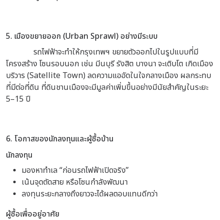
5. เมืองขยายออก (Urban Sprawl) อย่างมีระบบ
รถไฟฟ้าจะทำให้กรุงเทพฯ ขยายตัวออกไปในรูปแบบที่มี
โครงสร้าง
โซนรอบนอก เช่น มีนบุรี รังสิต บางนา จะเติบโต
เกิดเมือง
บริวาร (Satellite Town)
ลดความแออัดในใจกลางเมือง
ผลกระทบ
ที่มีต่อที่ดิน
ที่ดินชานเมืองจะมีมูลค่าเพิ่มขึ้นอย่างมีนัยสำคัญในระยะ
5–15 ปี
6. โอกาสของนักลงทุนและผู้ซื้อบ้าน
นักลงทุน
มองหาทำเล “ก่อนรถไฟฟ้าเปิดจริง”
เน้นจุดตัดสาย หรือโซนกำลังพัฒนา
ลงทุนระยะกลางถึงยาวจะได้ผลตอบแทนดีกว่า
ผู้ซื้อเพื่ออยู่อาศัย