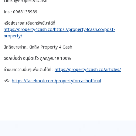
Line: @Property4Cash
โทร : 0968135989
หรือส่งรายละเอียดทรัพย์มาได้ที่
https://property4cash.co/https://property4cash.co/post-
property/
นึกถึงขายฝาก.. นึกถึง Property 4 Cash
ดอกเบี้ยต่ำ อนุมัติเร็ว ถูกกฎหมาย 100%
อ่านบทความอื่นๆเพิ่มเติมได้ที่ :
https://property4cash.co/articles/
หรือ
https://facebook.com/propertyforcashofficial