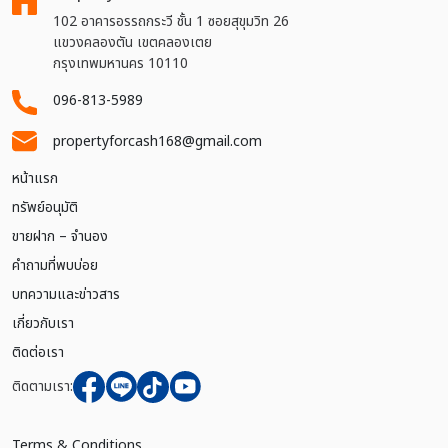
102 อาคารอรรถกระวี ชั้น 1 ซอยสุขุมวิท 26
แขวงคลองตัน เขตคลองเตย
กรุงเทพมหานคร 10110
096-813-5989
propertyforcash168@gmail.com
หน้าแรก
ทรัพย์อนุมัติ
ขายฝาก – จำนอง
คำถามที่พบบ่อย
บทความและข่าวสาร
เกี่ยวกับเรา
ติดต่อเรา
ติดตามเรา:
Terms & Conditions