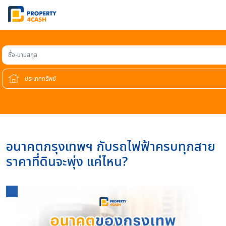
ชื่อ-นามสกุล
อนาคตกรุงเทพฯ กับรถไฟฟ้าครบทุกสาย
ราคาที่ดินจะพุ่ง แค่ไหน?