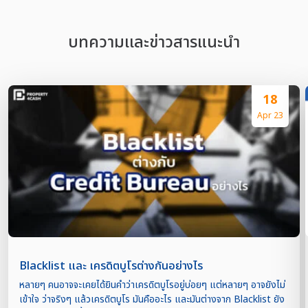
บทความเเละข่าวสารแนะนำ
18
Apr 23
Blacklist และ เครดิตบูโรต่างกันอย่างไร
หลายๆ คนอาจจะเคยได้ยินคำว่าเครดิตบูโรอยู่บ่อยๆ แต่หลายๆ อาจยังไม่
เข้าใจ ว่าจริงๆ แล้วเครดิตบูโร มันคืออะไร และมันต่างจาก Blacklist ยัง