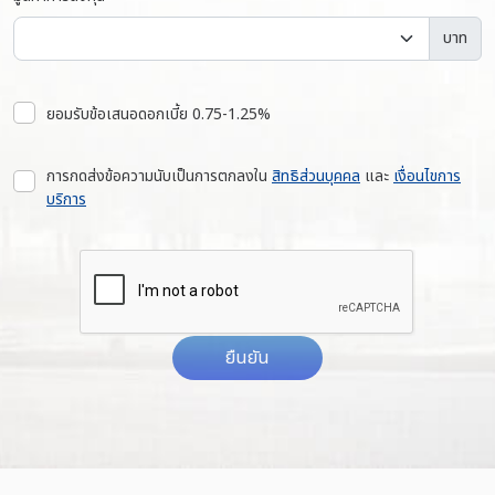
บาท
ยอมรับข้อเสนอดอกเบี้ย 0.75-1.25%
การกดส่งข้อความนับเป็นการตกลงใน
สิทธิส่วนบุคคล
และ
เงื่อนไขการ
บริการ
ยืนยัน