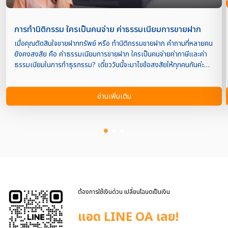
การทำนิติกรรม ใครเป็นคนจ่าย ค่าธรรมเนียมการขายฝาก
เมื่อคุณตัดสินใจขายฝากทรัพย์ หรือ ทำนิติกรรมขายฝาก คำถามที่หลายคน
ยังคงสงสัย คือ ค่าธรรมเนียมการขายฝาก ใครเป็นคนจ่ายค่าภาษีและค่า
ธรรมเนียมในการทำธุรกรรม? เดี๋ยววันนี้จะมาไขข้อสงสัยให้ทุกคนกันค่ะ
ก่อนอื่นเลยมาทำความรู้จักกับคำว่า ขายฝาก กันก่อนค่ะ การขายฝาก คือ
การเข้าถึงแหล่งเงินทุนที่ถูกกฎหมาย มีกฎหมายคุ้มครองทั้งผู้ขายฝากและ
อ่านเพิ่มเติม
ผู้รับซื้อฝาก(นักลงทุน) โดยการขายฝาก คือ การซื้อขายทรัพย์สินอย่างหนึ่ง
ที่กรรมสิทธิ์จะตกเป็นของผู้ซื้อฝากทันทีที่มีการทำสัญญา แต่มีเงื่อนไข
ตกลงว่าผู้ขายฝากสามารถไถ่ทรัพย์สินคืนได้ภายในระยะเวลาที่กำหนดและ
วงเงินที่ตกลงกัน โดยจะมีค่าธรรมเนียมในการขายฝากทรัพย์ และค่านิติกร
รมอื่นๆ ที่เกิดขึ้นในการทำธุรกรรมนั้นๆ ทำไมต้องจ่ายค่าภาษีและค่า
ธรรมเนียม: การจ่ายค่าภาษี และ ค่าธรรมเนียมการขายฝาก ในการทำ
นิติกรรมขายฝากทรัพย์มีความสำคัญ ดังนี้ ปฏิบัติตามกฎหมาย การจ่ายค่า
ภาษีและค่าธรรมเนียมเป็นข้อบังคับตามกฎหมายที่ช่วยให้การทำธุรกรรม
เป็นไปตามข้อกำหนดและถูกต้องตามหลักกฎหมาย บันทึกข้อมูลทางการ
ต้องการใช้เงินด่วน เปลี่ยนโฉนดเป็นเงิน
ค่าธรรมเนียมการจดทะเบียนช่วยให้การขายฝากทรัพย์สินถูกบันทึกในระบบ
ทะเบียนอย่างเป็นทางก […]
แอด LINE OA เลย!