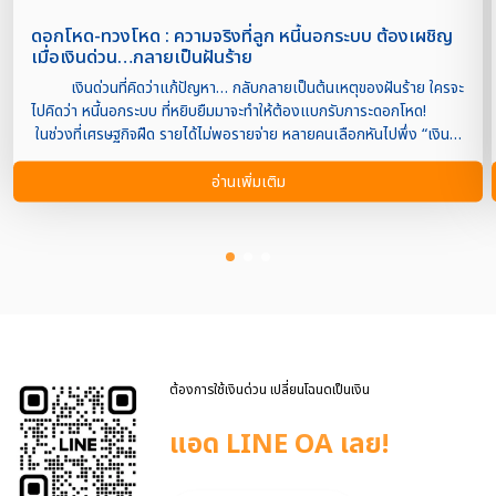
ดอกโหด-ทวงโหด : ความจริงที่ลูก หนี้นอกระบบ ต้องเผชิญ
เมื่อเงินด่วน…กลายเป็นฝันร้าย
เงินด่วนที่คิดว่าแก้ปัญหา… กลับกลายเป็นต้นเหตุของฝันร้าย ใครจะ
ไปคิดว่า หนี้นอกระบบ ที่หยิบยืมมาจะทำให้ต้องแบกรับภาระดอกโหด!
ในช่วงที่เศรษฐกิจฝืด รายได้ไม่พอรายจ่าย หลายคนเลือกหันไปพึ่ง “เงิน
ด่วน” จากแหล่งที่เข้าถึงง่าย ไม่ต้องใช้เอกสารเยอะ หรือไม่ต้องรอผล
อนุมัตินาน แต่สิ่งที่ตามมา คือ “ดอกโหด” และ “ทวงโหด” ที่ทำให้หนี้ที่เคย
อ่านเพิ่มเติม
คิดว่าเล็ก กลายเป็น หลุมดำดูดชีวิต ที่ไม่มีวันหลุดพ้นง่ายๆ 📌 ภาพสะท้อน
ของหนี้นอกระบบ ที่ไม่ใช่แค่ตัวเลข ดอกเบี้ยสูงถึง 10-20% ต่อเดือน (ผิด
กฎหมายชัดเจน) โดนทวงหนี้แบบข่มขู่ โทรศัพท์ถี่ยิบ อับอาย ขาดความ
มั่นใจ ถูกประจานในที่ทำงาน/บ้าน ผ่อนเท่าไหร่ หนี้ก็ไม่ลด เพราะเงินต้น
แทบไม่ถูกแตะ เสี่ยงโดนยึดทรัพย์แม้ไม่มีเอกสารสัญญาใดๆ อย่าปล่อยให้
หนี้นอกระบบ ทำลายชีวิตคุณ ถ้าคุณมี บ้าน คอนโด อาคารพาณิชย์
หรือที่ดิน อยู่ในมือ ต่อให้ยังผ่อนไม่หมด ก็สามารถเปลี่ยนเป็นทุนใหม่ที่ถูก
กฎหมายได้ Property4Cash เงินด่วนอสังหา พร้อมเป็น “ทางรอด” ของ
คนที่อยากหลุดพ้นจากหนี้โหด ด้วยบริการเงินด่วนที่โปร่งใส และอยู่ภายใต้
ต้องการใช้เงินด่วน เปลี่ยนโฉนดเป็นเงิน
กฎหมายกำหนด […]
แอด LINE OA เลย!