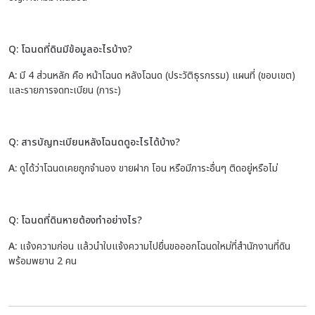
Q: โฉนดที่ดินมีข้อมูลอะไรบ้าง?
A:
มี 4 ส่วนหลัก คือ หน้าโฉนด หลังโฉนด (ประวัติธุรกรรม) แผนที่ (ขอบเขต)
และรายการจดทะเบียน (ภาระ)
Q: สารบัญทะเบียนหลังโฉนดดูอะไรได้บ้าง?
A:
ดูได้ว่าโฉนดเคยถูกจำนอง ขายฝาก โอน หรือมีภาระอื่นๆ ติดอยู่หรือไม่
Q: โฉนดที่ดินหายต้องทำอย่างไร?
A:
แจ้งความก่อน แล้วนำใบแจ้งความไปยื่นขอออกโฉนดใหม่ที่สำนักงานที่ดิน
พร้อมพยาน 2 คน