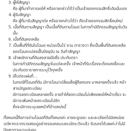
ผู้ให้สัญญา
คือ ผู้ที่มาทำการจดให้ หรืออาจกล่าวได้ว่าเป็นเจ้าของกรรมสิทธิ์เดิมนั่นเอง
ผู้รับสัญญา
คือ ผู้ที่มารับสัญญาต่อ หรืออาจกล่าวได้ว่า คือเจ้าของกรรมสิทธิ์คนใหม่
เนื้อที่ดินตามสัญญา เป็นเนื้อที่ดินตามโฉนด ในการทำนิติกรรมสัญญาในวัน
นั้น
เนื้อที่ดินคงเหลือ
เป็นพื้นที่ที่ดินในโฉนด หน่วยเป็นไร่ งาน ตารางวา ซึ่งเป็นพื้นที่ดินคงเหลือ
ของโฉนดแปลงนี้ในปัจจุบัน ณ วันทำสัญญา
เจ้าพนักงานที่ดินลงลายมือชื่อ ประทับตรา
ในการทำนิติกรรมสัญญาในแต่ละครั้ง เจ้าหน้าที่รับเรื่องจะต้องลงชื่อและ
ประทับตราราชการระบุไว้ทุกครั้ง
มีใบต่อแผ่นที่….
ในกรณีที่โฉนดที่ดิน มีการโอน/เปลี่ยนชื่อผู้ถือครอง มาหลายครั้งแล้ว หน้า
สารบัญจดทะเบียน
มีการจดทะเบียนหลายครั้ง อาจทำให้จดทะเบียนไม่เพียงพอให้หน้าเดี่ยว จะ
มีการเพิ่มหน้าจดทะเบียนไปอีก
ซึ่งจะมีการระบุเลขหน้าที่ตำแหน่งนี้
ทั้งหมดนี้คือการอ่านโฉนดที่ดินทั้งหมดค่ะ อาจจะดูเยอะ และละเอียดไปนิดหน่อย
แต่หากเราตรวจสอบดูอย่างรอบคอบแลระมัดระวังแล้ว รับรองได้เลยค่ะว่าไม่มี
ปัญหาตามมาแน่นอน