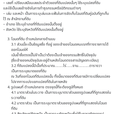
– เลขที่ เปรียบเสมือนเลขประจำตัวของที่ดินแปลงนั้นๆ ใช้ระบุแปลงที่ดิน
และใช้เป็นเลขอ้างอิงในการทำธุรกรรมหรือนิติกรรมต่างๆ
– เล่ม และหน้า เป็นการระบุเล่มและแฟ้มในการจัดเก็บโฉนดที่ดินคู่ฉบับที่ถูกเก็บ
ไว้ ณ สำนักงานที่ดิน
– อำเภอ ใช้ระบุอำเภอที่ที่ดินแปลงนั้นตั้งอยู่
– จังหวัด ใช้ระบุจังหวัดที่ที่ดินแปลงนั้นตั้งอยู่
โฉนดที่ดิน ตำแหน่งกลางด้านบน
3.1 ส่วนนี้จะเป็นข้อมูลชื่อ ที่อยู่ ของเจ้าของโฉนดคนแรกที่ทางราชการได้
ออกโฉนดให้
เน้นย้ำชื่อตรงนี้ไม่จำเป็นว่าต้องเป็นเจ้าของกรรมสิทธิ์ในปัจจุบัน
(ชื่อเจ้าของคนปัจจุบันจะอยู่ด้านหลังโฉนดตรงสารบัญจดทะเบียน)
3.2 ที่ดินแปลงนี้มีเนื้อที่ประมาณ………ไร่…….งาน…………ตารางวา
เป็นการระบุขนาดของที่ดิน
ณ วันที่ออกโฉนดที่ดินแปลงนั้น ทั้งนี้ขนาดของที่ดินอาจมีการเปลี่ยนแปลง
ไปจากการแบ่งแยกแปลงที่ดินในภายหลัง
รูปแผนที่ ตำแหน่งกลาง ตรงจุดนี้ที่จะต้องดูมีทั้งหมด
4.1 มาตราส่วนในระวาง เป็นการระบุมาตราส่วนของรูปแผนที่ที่ถูกแสดงใน
ระวางที่ดิน
4.2 มาตราส่วน เป็นการระบุมาตราส่วนของรูปแผนที่ที่ถูกแสดงในโฉนด
ที่ดิน
4.3 สัญลักษณ์ทิศเหนือ เป็นการระบุทิศเหนือเพื่อใช้ในการดูทิศของรูป