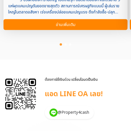
แห่ผุดแคมเปญดันยอดขายสุดตัว สถานการณ์เศรษฐกิจแบบนี้ ผู้เล่นราย
ใหญ่ในตลาดอสังหา เร่งเครื่องปล่อยแคมเปญแรง ดึงกำลังซื้อ-ปลุก
ดีมานด์ไตรมาส 3 ท่ามกลางภาวะเศรษฐกิจที่ยังไม่แน่นอนหวัง ดันยอดขาย
สุดตัว เมื่อวงการอสังหา ต้องสู้แบบไม่มีกั๊ก ปล่อยแคมเปญจัด
อ่านเพิ่มเติม
เต็มไตรมาส 3 ดันตลาดกลับมาคึกคักในวันที่ผู้บริโภคยังไม่มั่นใจใน
เศรษฐกิจ และธนาคารยังเข้มกับการปล่อยกู้ ผู้ประกอบการ
อสังหาริมทรัพย์ต้อง “เดินเกม” เพื่อดึงกำลังซื้อให้ออกมาใช้จ่ายทันทีที่มี
สัญญาณบวกจากนโยบายรัฐ ปี 2568 นี้ รัฐบาลส่งสัญญาณ
กระตุ้นภาคอสังหา แบบเข้มข้น ทั้งการปลดล็อก LTV, ลดค่าธรรมเนียม
โอน-จดจำนอง เหลือ 0.01% และอัตราดอกเบี้ยที่ยังอยู่ในระดับที่พอรับได้
ทำให้หลายค่ายเห็นจังหวะในการ “เร่งขาย” เพื่อโกยยอดในไตรมาส 3 ซึ่ง
ถือเป็นช่วงสำคัญก่อนเข้าสู่ปลายปี เจ้าใหญ่ที่ 1 พฤกษาเปิดเกม
“PRUKSA D-DAY SALE” พฤกษาส่งแคมเปญแรง “PRUKSA
ต้องการใช้เงินด่วน เปลี่ยนโฉนดเป็นเงิน
D-DAY SALE” ลดราคายูนิตฮอตจากกว่า 100 โครงการ รวมมูลค่ากว่า
แอด LINE OA เลย!
100 ล้านบาท หวังดึงดีมานด์ที่ชะลอไปกลับคืนมา ผ่านข้อเสนอที่ […]
@Property4cash