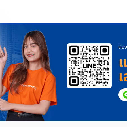
ต้อง
แ
เ