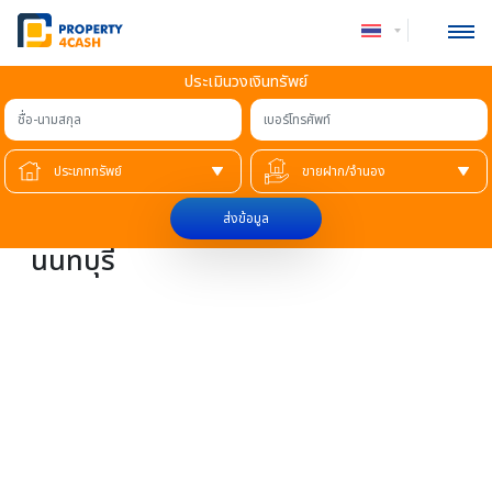
ประเมินวงเงินทรัพย์
ชื่อ-นามสกุล
เบอร์โทรศัพท์
หน้าแรก
»
Deal
ขายฝากบ้านเดี่ยวโครงการ โฮมเพลส
ส่งข้อมูล
นนทบุรี