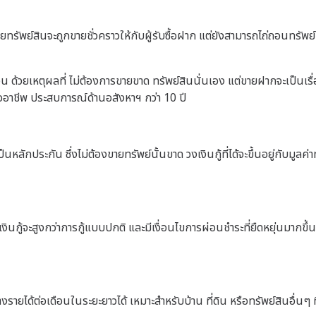
ทรัพย์สินจะถูกขายชั่วคราวให้กับผู้รับซื้อฝาก แต่ยังสามารถไถ่ถอนทรัพย
่วน ด้วยเหตุผลที่ ไม่ต้องการขายขาด ทรัพย์สินนั่นเอง แต่ขายฝากจะเป็
าชีพ ประสบการณ์ด้านอสังหาฯ กว่า 10 ปี
นหลักประกัน ซึ่งไม่ต้องขายทรัพย์นั้นขาด วงเงินกู้ที่ได้จะขึ้นอยู่กับมูลค่า
เงินกู้จะสูงกว่าการกู้แบบปกติ และมีเงื่อนไขการผ่อนชำระที่ยืดหยุ่นมากขึ้
างรายได้ต่อเดือนในระยะยาวได้ เหมาะสำหรับบ้าน ที่ดิน หรือทรัพย์สินอื่นๆ