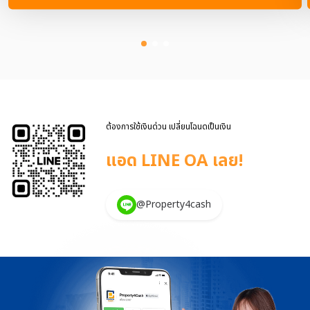
ซื้อขายที่ดินประเภทหนึ่ง โดยกรรมสิทธิ์จะตกเป็นของผู้รับซื้อทันทีเมื่อมีการ
ทำสัญญาเกิดขึ้น ซึ่งมีข้อตกลงกันว่า ผู้ขายฝากสามารถไถ่ทรัพย์สินนั้นคืน
ได้ในเวลาที่ตกลงกันตามกฎหมาย เพราะฉะนั้นในการทำสัญญาทุกครั้ง จะ
ต้องศึกษาข้อมูลให้ละเอียดเกี่ยวกับสิ่งที่ระบุในสัญญา ข้อควรระวังต่างๆ
ต้องทำความเข้าใจให้ตรงกัน จะได้ไม่มีข้อผิดพลาดเกิดขึ้นภายหลังกันค่ะ ข้อ
ควรรู้ก่อนตกลงทำสัญญาขายฝาก มีดังนี้ ผู้ขายฝากจะต้องโอนกรรมสิทธิ์
ให้ผู้ซื้อฝากทันทีในวันที่ทำสัญญา เมื่อขายฝากไปแล้วกรรมสิทธิ์ในทรัพย์สิน
จะตกเป็นของผู้ซื้อฝาก โดยมีข้อตกลงกันว่า ผู้ขายฝากสามารถไถ่ทรัพย์สิน
นั้นคืนได้ในเวลาที่ตกลงกันตามกฎหมาย การทำสัญญาจะต้องทำต่อหน้า
ต้องการใช้เงินด่วน เปลี่ยนโฉนดเป็นเงิน
เจ้าพนักงานที่ดิน ณ กรมที่ดินเท่านั้น ในการทำสัญญาขายฝากที่ด […]
แอด LINE OA เลย!
@Property4cash