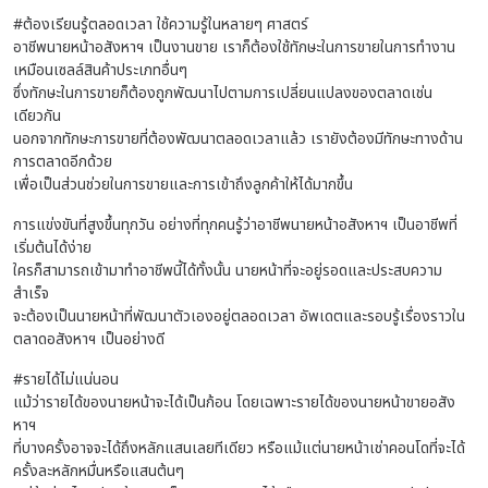
#ต้องเรียนรู้ตลอดเวลา ใช้ความรู้ในหลายๆ ศาสตร์
อาชีพนายหน้าอสังหาฯ เป็นงานขาย เราก็ต้องใช้ทักษะในการขายในการทำงาน
เหมือนเซลล์สินค้าประเภทอื่นๆ
ซึ่งทักษะในการขายก็ต้องถูกพัฒนาไปตามการเปลี่ยนแปลงของตลาดเช่น
เดียวกัน
นอกจากทักษะการขายที่ต้องพัฒนาตลอดเวลาแล้ว เรายังต้องมีทักษะทางด้าน
การตลาดอีกด้วย
เพื่อเป็นส่วนช่วยในการขายและการเข้าถึงลูกค้าให้ได้มากขึ้น
การแข่งขันที่สูงขึ้นทุกวัน อย่างที่ทุกคนรู้ว่าอาชีพนายหน้าอสังหาฯ เป็นอาชีพที่
เริ่มต้นได้ง่าย
ใครก็สามารถเข้ามาทำอาชีพนี้ได้ทั้งนั้น นายหน้าที่จะอยู่รอดและประสบความ
สำเร็จ
จะต้องเป็นนายหน้าที่พัฒนาตัวเองอยู่ตลอดเวลา อัพเดตและรอบรู้เรื่องราวใน
ตลาดอสังหาฯ เป็นอย่างดี
#รายได้ไม่แน่นอน
แม้ว่ารายได้ของนายหน้าจะได้เป็นก้อน โดยเฉพาะรายได้ของนายหน้าขายอสัง
หาฯ
ที่บางครั้งอาจจะได้ถึงหลักแสนเลยทีเดียว หรือแม้แต่นายหน้าเช่าคอนโดที่จะได้
ครั้งละหลักหมื่นหรือแสนต้นๆ