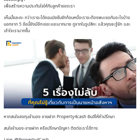
เพื่อสร้างความประทับใจให้กับลูกค้าของเรา
เห็นมั้ยละคะ กว่าเราจะได้คอมมิชชั่นซักก้อนหนึ่งเราจะต้องพบเจอกับอะไรบ้าง
นอกจาก 5 ข้อนี้ยังมีอีกเยอะแยะมากมาย ดูจากในรูปสิคะ แล้วคุณจะรู้จัก และ
เข้าใจเรามากขึ้น
หากสนใจลงทุนจำนอง ขายฝาก Property4cash ยินดีให้คำปรึกษา
สนใจจำนอง-ขายฝาก หรือปรึกษาปัญหา ติดต่อเราได้ทาง
Line: @Property4Cash