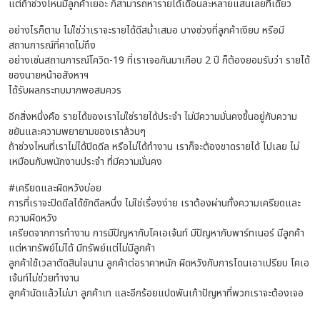
แต่ถ้าช่วงไหนมีลูกค้าเยอะ ก็สามารถหารายได้เดือนละหลายแสนเลยทีเดียว
อย่างไรก็ตาม ไม่ใช่ว่าเราจะรายได้ดีสม่ำเสมอ บางช่วงที่ลูกค้าเงียบ หรือมี
สถานการณ์ที่คาดไม่ถึง
อย่างเช่นสถานการณ์โควิด-19 ที่เราเจอกันมาเกือบ 2 ปี ก็ต้องยอมรับว่า รายได้
ของนายหน้าอสังหาฯ
ได้รับผลกระทบมากพอสมควร
อีกสิ่งหนึ่งคือ รายได้ของเราไม่ใช่รายได้ประจำ ไม่มีความมั่นคงขึ้นอยู่กับความ
ขยันและความพยายามของเราล้วนๆ
ถ้าช่วงไหนที่เราไม่ได้ปิดดีล หรือไม่ได้ทำงาน เราก็จะต้องขาดรายได้ ไปเลย ไม่
เหมือนกับพนักงานประจำ ที่มีความมั่นคง
#เครียดและผิดหวังบ่อย
การที่เราจะปิดดีลได้ซักดีลหนึ่ง ไม่ใช่เรื่องง่าย เราต้องผ่านทั้งความเครียดและ
ความผิดหวัง
เครียดจากการทำงาน การมีปัญหากับโคเอเจ้นท์ มีปัญหากับพาร์ทเนอร์ มีลูกค้า
แต่หาทรัพย์ไม่ได้ มีทรัพย์แต่ไม่มีลูกค้า
ลูกค้าใช้เวลาตัดสินใจนาน ลูกค้าต่อราคาหนัก ผิดหวังกับการโดนเอาเปรียบ โคเอ
เจ้นท์ไม่ช่วยทำงาน
ลูกค้านัดแล้วไม่มา ลูกค้าเท และอีกร้อยแปดพันเก้าปัญหาที่พวกเราจะต้องเจอ