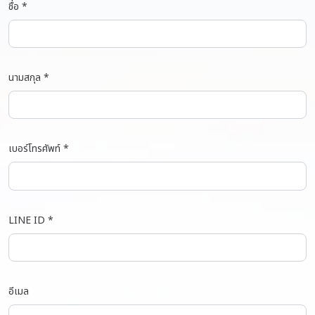
ชื่อ *
นามสกุล *
เบอร์โทรศัพท์ *
LINE ID *
อีเมล