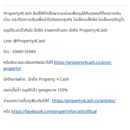
Property4Cash ยินดีให้คำปรึกษาและช่วยเพิ่มทุนให้กับทุกคนที่ต้องการเงิน
ด่วน และต้องการเงินเพื่อนำไปต่อยอดธุรกิจ ไม่เช็คแบล็คลิส ไม่เช็คเครดิตบูโร
อนุมัติรวดเร็วทันใจ นึกถึง ขายฝากจำนอง นึกถึง Property4Cash
Line: @Property4Cash
โทร : 0968135989
หรือส่งรายละเอียดทรัพย์มาได้ที่
https://property4cash.co/post-
property/
นึกถึงขายฝาก.. นึกถึง Property 4 Cash
ดอกเบี้ยต่ำ อนุมัติเร็ว ถูกกฎหมาย 100%
อ่านบทความอื่นๆเพิ่มเติมได้ที่ :
https://property4cash.co/articles/
หรือ
https://facebook.com/propertyforcashofficial