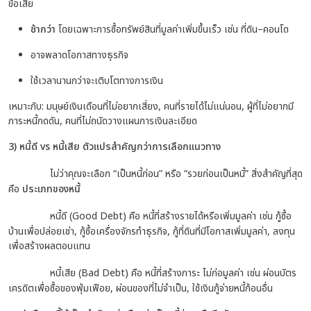
ข้อเสีย
ช้ากว่า
โดยเฉพาะการซื้อทรัพย์สินที่มูลค่าเพิ่มขึ้นเร็ว เช่น ที่ดิน–คอนโด
อาจพลาดโอกาสทางธุรกิจ
ใช้เวลานานกว่าจะเติบโตทางการเงิน
เหมาะกับ:
มนุษย์เงินเดือนที่ไม่อยากเสี่ยง,
คนที่รายได้ไม่แน่นอน,
ผู้ที่ไม่อยากมี
ภาระหนี้กดดัน,
คนที่ไม่ถนัดวางแผนการเงินละเอียด
3) หนี้ดี vs หนี้เสีย ตัวแปรสำคัญกว่าการเลือกแนวทาง
ไม่ว่าคุณจะเลือก “เป็นหนี้ก่อน” หรือ “รวยก่อนเป็นหนี้” สิ่งสำคัญที่สุด
คือ
ประเภทของหนี้
หนี้ดี (Good Debt)
คือ หนี้ที่สร้างรายได้หรือเพิ่มมูลค่า
เช่น
กู้ซื้อ
บ้านเพื่อปล่อยเช่า,
กู้ซื้อเครื่องจักรทำธุรกิจ,
กู้ที่ดินที่มีโอกาสเพิ่มมูลค่า,
ลงทุน
เพื่อสร้างผลตอบแทน
หนี้เสีย (Bad Debt)
คือ หนี้ที่สร้างภาระ ไม่ก่อมูลค่า
เช่น
ผ่อนบัตร
เครดิตเพื่อซื้อของฟุ่มเฟือย,
ผ่อนของที่ไม่จำเป็น,
ใช้เงินกู้จ่ายหนี้ก้อนอื่น