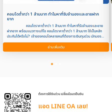
คอนโดต่ำกว่า 1 ล้านบาท ทำไมหาที่รับจำนองและขายฝาก
ยาก
คอนโดราคาต่ำกว่า 1 ล้านบาท ทำไมหาที่รับจำนองและขาย
ฝากยาก พร้อมแนวทางแก้ไข คอนโดราคาต่ำกว่า 1 ล้านบาท ใช้เป็นหลัก
ประกันได้หรือไม่? เจ้าของคอนโดหลายคนที่ต้องการเงินทุนด่วน มักมองหา
ทางเลือกอย่างการจำนองหรือขายฝากคอนโดเพื่อนำเงินไปใช้หมุนเวียน
ทางธุรกิจ ชำระหนี้ หรือแก้ปัญหาสภาพคล่องทางการเงิน
อ่านเพิ่มเติม
แต่เมื่อเริ่มติดต่อสถาบันการเงินหรือผู้รับจำนองเอกชน กลับพบว่าคอนโด
ที่มีมูลค่าต่ำกว่า 1 ล้านบาทได้รับการพิจารณายากกว่าปกติ บางแห่งถึงขั้น
ปฏิเสธรับทรัพย์ประเภทนี้ คำถามคือ เพราะเหตุใดคอนโด
ราคาต่ำจึงมีข้อจำกัด และเจ้าของทรัพย์จะมีทางออกอย่างไร เหตุผลที่
คอนโดราคาต่ำกว่า 1 ล้านบาทหาที่รับจำนองยาก มูลค่าหลักประกันต่ำเมื่อ
เทียบกับต้นทุนดำเนินการ การรับจำนองอสังหาริมทรัพย์มีต้นทุนในการ
ดำเนินการหลายด้าน เช่น การประเมินราคา ค่าตรวจสอบเอกสารสิทธิ์ ค่า
ดำเนินการทางกฎหมาย ค่าใช้จ่ายด้านบุคลากร เมื่อมูลค่าคอนโดต่ำกว่า 1
ล้านบาท วงเงินสินเชื่อที่ปล่อยได้จึงไม่สูงมาก ทำให้ผู้ให้บริการบางรายมอง
ต้องการใช้เงินด่วน เปลี่ยนโฉนดเป็นเงิน
ว่าผลตอบแทนไม่คุ้มกับต้นทุนที่ต้องแบกรับ ความเสี่ยงด้าน […]
แอด LINE OA เลย!