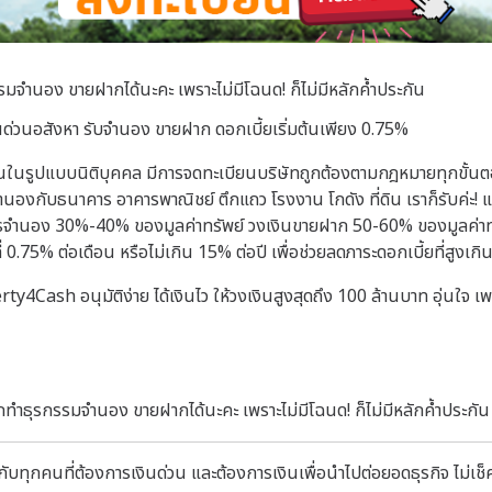
มจำนอง ขายฝากได้นะคะ เพราะไม่มีโฉนด! ก็ไม่มีหลักค้ำประกัน
ด่วนอสังหา รับจำนอง ขายฝาก ดอกเบี้ยเริ่มต้นเพียง 0.75%
นรูปแบบนิติบุคคล มีการจดทะเบียนบริษัทถูกต้องตามกฎหมายทุกขั้นตอน
องกับธนาคาร อาคารพาณิชย์ ตึกแถว โรงงาน โกดัง ที่ดิน เราก็รับค่ะ! แต
ารจำนอง 30%-40% ของมูลค่าทรัพย์ วงเงินขายฝาก 50-60% ของมูลค่าทรั
่ 0.75% ต่อเดือน หรือไม่เกิน 15% ต่อปี เพื่อช่วยลดภาระดอกเบี้ยที่สูงเก
4Cash อนุมัติง่าย ได้เงินไว ให้วงเงินสูงสุดถึง 100 ล้านบาท อุ่นใจ
ถทำธุรกรรมจำนอง ขายฝากได้นะคะ เพราะไม่มีโฉนด! ก็ไม่มีหลักค้ำประกัน
บทุกคนที่ต้องการเงินด่วน และต้องการเงินเพื่อนำไปต่อยอดธุรกิจ ไม่เช็ค