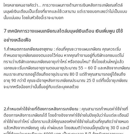
ใครหลายคนอาจคิดว่า… การวางแผนทางด้านการเงินหลังการเกษียณสไตล์
มนุษย์เงินเดือนเป็นเรื่องที่ยากและใช้เวลานาน แต่เราขอบอกเลยว่าไม่เป็นแบบ
นั้นแน่นอน โดยในหัวข้อนี้เราจะมาบอก
7 เทคนิคการวางแผนเกษียณสไตล์มนุษย์เงินเดือน เงินเพิ่มพูน มีใช้
อย่างเหลือเฟือ
1.กำหนดการเกษียณอายุงาน :
ก่อนที่คุณจะวางแผนเกษียณ คุณควรเริ่ม
กำหนดอายุเกษียณของตนเองไว้ก่อน หากคุณทำงานอยู่ที่บริษัทเอกชนแต่ไม่
ทราบว่าบริษัทเอกชนเกษียณอายุเท่าไหร่ หรือตอนไหน? ซึ่งโดยส่วนใหญ่แล้ว
เอกชนจะเริ่มเกษียณอายุงานตอนอายุประมาณ 55 – 60 ปี และหลังจากเกษียณ
คนเราจะสามารถอยู่ได้จนถึงอายุประมาณ 80 ปี แต่ถ้าคุณสามารถอยู่ได้จนถึง
อายุ 90 กว่าปี คุณจะมีอายุหลังการเกษียณประมาณ 25 ปี แต่ทั้งนี้อายุเกษียณ
จะมากหรือน้อยกว่านั้นขึ้นอยู่กับแต่ละบุคคลด้วย
2.กำหนดค่าใช้จ่ายที่ต้องการหลังการเกษียณ :
คุณสามารถกำหนดค่าใช้จ่ายที่
ต้องการหลังการเกษียณได้ โดยอ้างอิงจากค่าใช้จ่ายในปัจจุบันว่าในแต่ละเดือนมี
ค่าใช้จ่ายเท่าไหร่ เมื่อทราบแล้วให้คุณลองหักค่าใช้จ่ายในส่วนที่คุณคิดว่าจ่ายหมด
แล้วหลังจากเกษียณดู เช่น ค่าผ่อนรถ โดยสมมติว่าตอนนี้คุณมีอายุ 30 ปี และมี