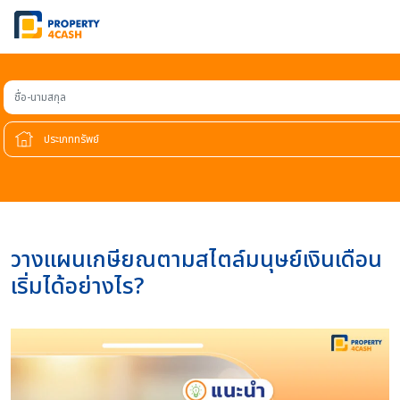
ชื่อ-นามสกุล
วางแผนเกษียณตามสไตล์มนุษย์เงินเดือน
เริ่มได้อย่างไร?