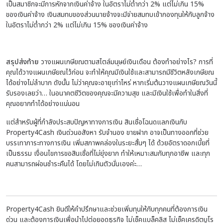
เป็นสมาชิกจะมีการหักจากเงินค่าจ้าง ในอัตราไม่ต่ำกว่า 2% แต่ไม่เกิน 15%
ของเงินค่าจ้าง เงินสมทบของส่วนนายจ้างจะมีจ่ายสมทบเข้ากองทุนให้กับลูกจ้าง
ในอัตราไม่ต่ำกว่า 2% แต่ไม่เกิน 15% ของเงินค่าจ้าง
สรุปส่งท้าย
วางแผนเกษียณตามสไตล์มนุษย์เงินเดือน
ต้องทำอย่างไร? การที่
คุณได้วางแผนเกษียณไว้ก่อน จะทำให้คุณมีเงินใช้และสามารถมีชีวิตหลังเกษียณ
ได้อย่างไม่ลำบาก ดังนั้น ไม่ว่าคุณจะอายุเท่าไหร่ หากเริ่มต้นวางแผนเกษียณวันนี้
รับรองเลยว่า… ในอนาคตชีวิตของคุณจะมีความสุข และมีเงินใช้เพื่อทำในสิ่งที่
คุณอยากทำได้อย่างแน่นอน
แต่สำหรับผู้ที่กำลังประสบปัญหาทางการเงิน สินเชื่อโฉนดแลกเงินกับ
Property4Cash เงินด่วนอสังหา รับจำนอง ขายฝาก อาจเป็นทางออกที่ช่วย
บรรเทาภาระทางการเงิน เพิ่มสภาพคล่องในระยะสั้นๆ ได้ ด้วยอัตราดอกเบี้ยที่
เป็นธรรม เงื่อนไขการขอสินเชื่อที่ไม่ยุ่งยาก ทำให้เหมาะสมกับทุกอาชีพ และทุก
คนสามารถผ่อนชำระคืนได้ โดยไม่เกินตัวนั่นเองค่ะ…
Property4Cash ยินดีให้คำปรึกษาและช่วยเพิ่มทุนให้กับทุกคนที่ต้องการเงิน
ด่วน และต้องการเงินเพื่อนำไปต่อยอดธุรกิจ ไม่เช็คแบล็คลิส ไม่เช็คเครดิตบูโร