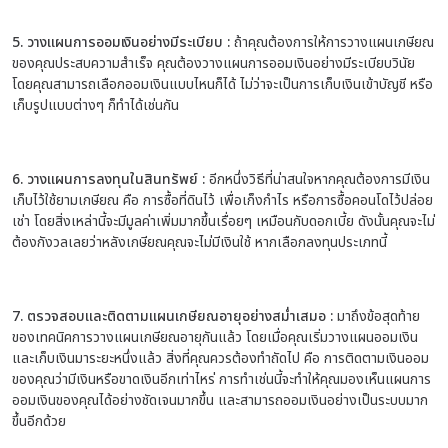
5. วางแผนการออมเงินอย่างมีระเบียบ :
ถ้าคุณต้องการให้การวางแผนเกษียณ
ของคุณประสบความสำเร็จ คุณต้องวางแผนการออมเงินอย่างมีระเบียบวินัย
โดยคุณสามารถเลือกออมเงินแบบไหนก็ได้ ไม่ว่าจะเป็นการเก็บเงินเข้าบัญชี หรือ
เก็บรูปแบบต่างๆ ก็ทำได้เช่นกัน
6. วางแผนการลงทุนในสินทรัพย์ :
อีกหนึ่งวิธีที่น่าสนใจหากคุณต้องการมีเงิน
เก็บไว้ใช้ยามเกษียณ คือ การซื้อที่ดินไว้ เพื่อเก็งกำไร หรือการซื้อคอนโดไว้ปล่อย
เช่า โดยสิ่งเหล่านี้จะมีมูลค่าเพิ่มมากขึ้นเรื่อยๆ เหมือนกับดอกเบี้ย ดังนั้นคุณจะไม่
ต้องกังวลเลยว่าหลังเกษียณคุณจะไม่มีเงินใช้ หากเลือกลงทุนประเภทนี้
7. ตรวจสอบและติดตามแผนเกษียณอายุอย่างสม่ำเสมอ :
มาถึงข้อสุดท้าย
ของเทคนิคการวางแผนเกษียณอายุกันแล้ว โดยเมื่อคุณเริ่มวางแผนออมเงิน
และเก็บเงินมาระยะหนึ่งแล้ว สิ่งที่คุณควรต้องทำถัดไป คือ การติดตามเงินออม
ของคุณว่ามีเงินหรือขาดเงินอีกเท่าไหร่ การทำเช่นนี้จะทำให้คุณมองเห็นแผนการ
ออมเงินของคุณได้อย่างชัดเจนมากขึ้น และสามารถออมเงินอย่างเป็นระบบมาก
ขึ้นอีกด้วย