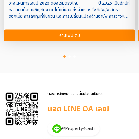
วางแผนการเงินปี 2026 ต้องเริ่มตรงไหน ปี 2026 เป็นอีกปีที่
หลายคนต้องเผชิญกับความไม่แน่นอน ทั้งค่าครองชีพที่ยังสูง อัตรา
ดอกเบี้ย การลงทุนที่ผันผวน และการเปลี่ยนแปลงด้านอาชีพ การวางแผน
การเงินจึงไม่ใช่เรื่องไกลตัวอีกต่อไป แต่คำถามสำคัญคือ ควรเริ่มต้นจาก
ตรงไหนก่อนดี? บทความนี้ Property4Cash เงินด่วนอสังหา จะพาคุณไล่
อ่านเพิ่มเติม
ทีละขั้น เพื่อสร้างแผนการเงินที่ชัดเจนและใช้งานได้จริงในปี 2026 ประเมิน
สถานะการเงินปัจจุบัน จุดเริ่มต้นของการวางแผนการเงินคือการ “รู้จักตัว
เองทางการเงิน” ให้ชัดเจน ลองสรุปข้อมูลเหล่านี้ออกมาเป็นตัวเลข รายได้
ต่อเดือน / ต่อปี ค่าใช้จ่ายคงที่และค่าใช้จ่ายผันแปร สินทรัพย์ที่มี (เงินสด
เงินออม การลงทุน) หนี้สินทั้งหมด (บ้าน รถ บัตรเครดิต สินเชื่อ) เมื่อเห็น
ภาพรวมแล้ว คุณจะรู้ทันทีว่าการเงินของคุณแข็งแรงแค่ไหน และควรปรับ
ตรงไหนเป็นอันดับแรก ตั้งเป้าหมายทางการเงินให้ชัด การวางแผนการ
เงินปี 2026 จะมีประสิทธิภาพมากขึ้น หากมีเป้าหมายที่ชัดเจน เช่น เป้า
หมายระยะสั้น: มีเงินออมฉุกเฉิน 6 เท่าของรายจ่าย เป้าหมายระยะกลาง:
ต้องการใช้เงินด่วน เปลี่ยนโฉนดเป็นเงิน
ดาวน์บ้าน ซื้อรถ หรือเรียนต่อ เป้าหมายระยะยาว: เกษียณอายุอย่า […]
แอด LINE OA เลย!
@Property4cash