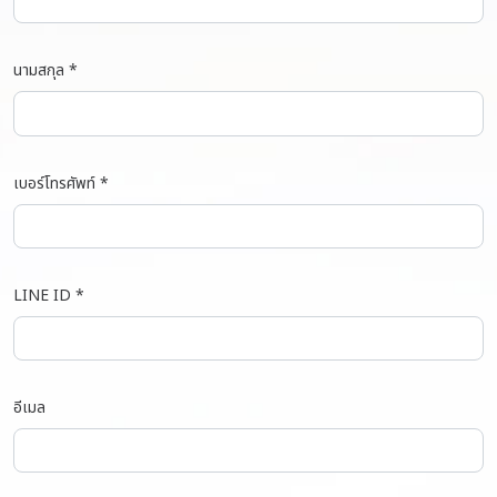
นามสกุล *
เบอร์โทรศัพท์ *
LINE ID *
อีเมล