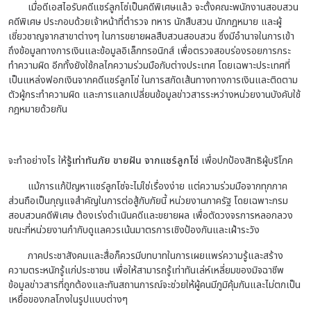
เมื่อดีเอสไอรับคดีแชร์ลูกโซ่เป็นคดีพิเศษแล้ว จะตั้งคณะพนักงานสอบสวน
คดีพิเศษ ประกอบด้วยเจ้าหน้าที่ตำรวจ ทหาร นักสืบสวน นักกฎหมาย และผู้
เชี่ยวชาญจากสาขาต่างๆ ในการขยายผลสืบสวนสอบสวน ซึ่งมีอำนาจในการเข้า
ถึงข้อมูลทางการเงินและข้อมูลอิเล็กทรอนิกส์ เพื่อตรวจสอบร่องรอยการกระ
ทำความผิด
อีกทั้งยังใช้กลไกความร่วมมือกับต่างประเทศ โดยเฉพาะประเทศที่
เป็นแหล่งฟอกเงินจากคดีแชร์ลูกโซ่ ในการสกัดเส้นทางทางการเงินและติดตาม
ตัวผู้กระทำความผิด และการแลกเปลี่ยนข้อมูลข่าวสารระหว่างหน่วยงานบังคับใช้
กฎหมายด้วยกัน
จะทำอย่างไร ให้
รู้เท่าทันภัย
ขายฝัน
จากแชร์ลูกโซ่
เพื่อปกป้องสิทธิผู้บริโภค
แม้การแก้ปัญหาแชร์ลูกโซ่จะไม่ใช่เรื่องง่าย แต่ความร่วมมือจากทุกภาค
ส่วนถือเป็นกุญแจสำคัญในการต่อสู้กับภัยนี้ หน่วยงานภาครัฐ โดยเฉพาะกรม
สอบสวนคดีพิเศษ ต้องเร่งดำเนินคดีและขยายผล เพื่อตัดวงจรการหลอกลวง
ขณะที่หน่วยงานกำกับดูแลควรเน้นมาตรการเชิงป้องกันและเฝ้าระวัง
ภาคประชาสังคมและสื่อก็ควรมีบทบาทในการเผยแพร่ความรู้และสร้าง
ความตระหนักรู้แก่ประชาชน เพื่อให้สามารถรู้เท่าทันเล่ห์เหลี่ยมของมิจฉาชีพ
ข้อมูลข่าวสารที่ถูกต้องและทันสถานการณ์จะช่วยให้ผู้คนมีภูมิคุ้มกันและไม่ตกเป็น
เหยื่อของกลโกงในรูปแบบต่างๆ