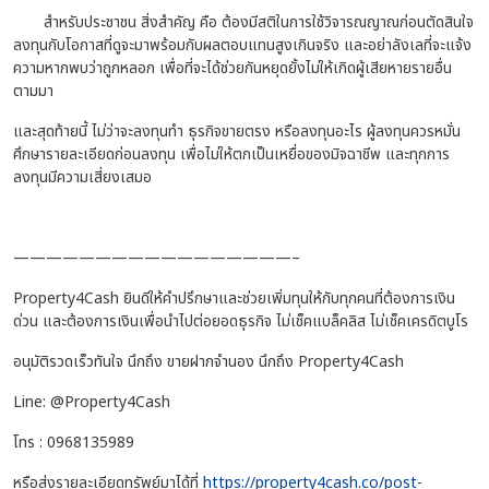
สำหรับประชาชน สิ่งสำคัญ คือ ต้องมีสติในการใช้วิจารณญาณก่อนตัดสินใจ
ลงทุนกับโอกาสที่ดูจะมาพร้อมกับผลตอบแทนสูงเกินจริง และอย่าลังเลที่จะแจ้ง
ความหากพบว่าถูกหลอก เพื่อที่จะได้ช่วยกันหยุดยั้งไม่ให้เกิดผู้เสียหายรายอื่น
ตามมา
และสุดท้ายนี้ ไม่ว่าจะลงทุนทำ
ธุรกิจขายตรง
หรือลงทุนอะไร ผู้ลงทุนควรหมั่น
ศึกษารายละเอียดก่อนลงทุน เพื่อไม่ให้ตกเป็นเหยื่อของมิจฉาชีพ และทุกการ
ลงทุนมีความเสี่ยงเสมอ
—————————————————–
Property4Cash ยินดีให้คำปรึกษาและช่วยเพิ่มทุนให้กับทุกคนที่ต้องการเงิน
ด่วน และต้องการเงินเพื่อนำไปต่อยอดธุรกิจ ไม่เช็คแบล็คลิส ไม่เช็คเครดิตบูโร
อนุมัติรวดเร็วทันใจ นึกถึง ขายฝากจำนอง นึกถึง Property4Cash
Line: @Property4Cash
โทร : 0968135989
หรือส่งรายละเอียดทรัพย์มาได้ที่
https://property4cash.co/post-