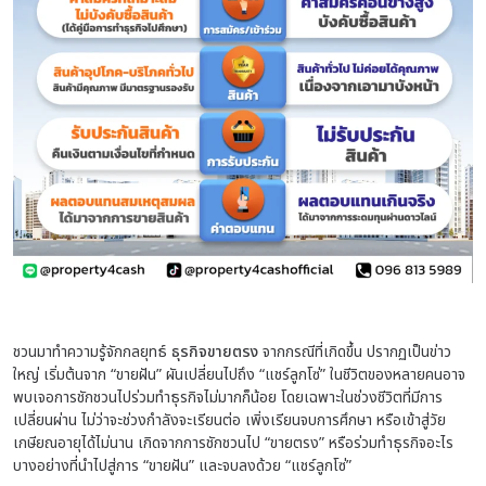
ชวนมาทำความรู้จักกลยุทธ์
ธุรกิจขายตรง
จากกรณีที่เกิดขึ้น ปรากฏเป็นข่าว
ใหญ่ เริ่มต้นจาก “ขายฝัน” ผันเปลี่ยนไปถึง “แชร์ลูกโซ่” ในชีวิตของหลายคนอาจ
พบเจอการชักชวนไปร่วมทำธุรกิจไม่มากก็น้อย โดยเฉพาะในช่วงชีวิตที่มีการ
เปลี่ยนผ่าน ไม่ว่าจะช่วงกำลังจะเรียนต่อ เพิ่งเรียนจบการศึกษา หรือเข้าสู่วัย
เกษียณอายุได้ไม่นาน เกิดจากการชักชวนไป “ขายตรง” หรือร่วมทำธุรกิจอะไร
บางอย่างที่นำไปสู่การ “ขายฝัน” และจบลงด้วย “แชร์ลูกโซ่”