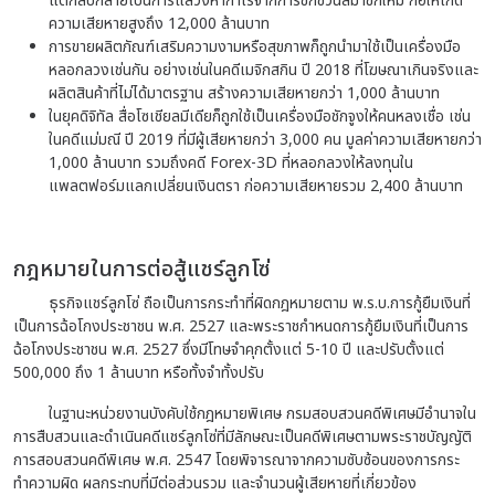
แต่กลับกลายเป็นการแสวงหากำไรจากการชักชวนสมาชิกใหม่ ก่อให้เกิด
ความเสียหายสูงถึง 12,000 ล้านบาท
การขายผลิตภัณฑ์เสริมความงามหรือสุขภาพก็ถูกนำมาใช้เป็นเครื่องมือ
หลอกลวงเช่นกัน อย่างเช่นในคดีเมจิกสกิน ปี 2018 ที่โฆษณาเกินจริงและ
ผลิตสินค้าที่ไม่ได้มาตรฐาน สร้างความเสียหายกว่า 1,000 ล้านบาท
ในยุคดิจิทัล สื่อโซเชียลมีเดียก็ถูกใช้เป็นเครื่องมือชักจูงให้คนหลงเชื่อ เช่น
ในคดีแม่มณี ปี 2019 ที่มีผู้เสียหายกว่า 3,000 คน มูลค่าความเสียหายกว่า
1,000 ล้านบาท รวมถึงคดี Forex-3D ที่หลอกลวงให้ลงทุนใน
แพลตฟอร์มแลกเปลี่ยนเงินตรา ก่อความเสียหายรวม 2,400 ล้านบาท
กฎหมายในการต่อสู้แชร์ลูกโซ่
ธุรกิจแชร์ลูกโซ่ ถือเป็นการกระทำที่ผิดกฎหมายตาม พ.ร.บ.การกู้ยืมเงินที่
เป็นการฉ้อโกงประชาชน พ.ศ. 2527 และพระราชกำหนดการกู้ยืมเงินที่เป็นการ
ฉ้อโกงประชาชน พ.ศ. 2527 ซึ่งมีโทษ
จำคุกตั้งแต่ 5-10 ปี และปรับตั้งแต่
500,000 ถึง 1 ล้านบาท หรือทั้งจำทั้งปรับ
ในฐานะหน่วยงานบังคับใช้กฎหมายพิเศษ กรมสอบสวนคดีพิเศษมีอำนาจใน
การสืบสวนและดำเนินคดีแชร์ลูกโซ่ที่มีลักษณะเป็นคดีพิเศษตามพระราชบัญญัติ
การสอบสวนคดีพิเศษ พ.ศ. 2547 โดยพิจารณาจากความซับซ้อนของการกระ
ทำความผิด ผลกระทบที่มีต่อส่วนรวม และจำนวนผู้เสียหายที่เกี่ยวข้อง