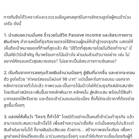
ทางทีมจึงได้วิเคราะห์และรวบรวมข้อมูลกลยุทธ์ในการชักชวนจูงใจผู้คนเข้าร่วม
เครือ ดังนี้
1. นำเสนอความมั่นคง ร่ำรวยในชีวิต Passive income และอิสระทางการ
เงินต่างๆ
คำถามหนึ่งที่ธุรกิจขายตรงใช้ชักชวนผู้คนให้เข้าสู่วงจรธุรกิจ แสดงให้
เห็นถึงเป้าหมายของที่ท้ายที่สุดแล้ว คือ “มีชีวิตที่สุขสบายโดยไม่ต้องทำงาน” นี่
เป็นคีย์เวิร์ดสำคัญ ที่มาพร้อมการโน้มน้าวใจ ผ่านปมส่วนตัวบางอย่าง เช่น ไม่
อยากให้ครอบครัวสุขสบายเหรอ? ไม่อยากเป็นอิสระทางการเงินหรอ?
2. เริ่มต้นจากการลงทุนด้วยเงินจำนวนน้อยๆ สู่เงินที่มากขึ้น และยากจะถอน
ตัว
จูงใจด้วย “ค่าคอร์สออนไลน์แค่ 98 บาท” แต่เนื้อหาในการอบรม นอกจาก
หลักการตลาดทั่วไปแล้ว ภาพรวมจะเป็นการโน้มน้าวใจให้ร่วมธุรกิจสมัครสมาชิก
โดยเงินค่าสมัครจะเพิ่มขึ้นจากหลักพันบาท หลักหมื่น สู่หลักแสน พร้อมได้สินค้า
มาทดลองใช้หรือขาย และต้องเข้าร่วมอบรมต่อเนื่อง ซึ่งก็มักจะมีราคาที่ต้องจ่าย
สูงขึ้นเรื่อยๆ
3. แสดงให้เห็นว่า “ใครๆ ก็ทำได้”
โดยมีตัวอย่างเป็นคนที่เข้าร่วมทำธุรกิจ แล้ว
สามารถประสบความสำเร็จได้ เพื่อสร้างความน่าเชื่อถือ แต่
เมื่อลงทุนไปแล้วแต่
สินค้ามันขายไม่ได้ ก็ขายฝันมันเสียเลย ด้วยการ… สร้างภาพลงโซเชียล เพื่อหา
ลูกข่ายหน้าใหม่ที่หลงเชื่อ มาร่วมลงทุนเรื่อยๆ
และทำให้เกิดการเชื่อมโยงกับผู้ที่