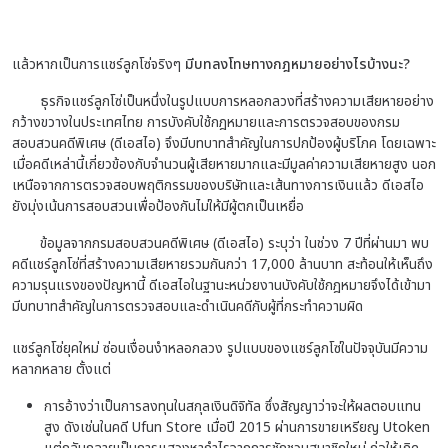
แล้วหากเป็นการแชร์ลูกโซ่จริงๆ
มีบทลงโทษทางกฎหมายอย่างไรบ้างนะ?
ธุรกิจแชร์ลูกโซ่เป็นหนึ่งในรูปแบบการหลอกลวงที่สร้างความเสียหายอย่าง
กว้างขวางในประเทศไทย การบังคับใช้กฎหมายและการตรวจสอบของกรม
สอบสวนคดีพิเศษ (ดีเอสไอ) จึงมีบทบาทสำคัญในการปกป้องผู้บริโภค โดยเฉพาะ
เมื่อคดีเหล่านี้เกี่ยวข้องกับจำนวนผู้เสียหายมากและมีมูลค่าความเสียหายสูง นอก
เหนือจากการตรวจสอบพฤติกรรมของบริษัทและเส้นทางการเงินแล้ว ดีเอสไอ
ยังมุ่งเน้นการสอบสวนเพื่อป้องกันไม่ให้มีผู้ตกเป็นเหยื่อ
ข้อมูลจากกรมสอบสวนคดีพิเศษ (ดีเอสไอ) ระบุว่า ในช่วง 7 ปีที่ผ่านมา พบ
คดีแชร์ลูกโซ่ที่สร้างความเสียหายรวมกันกว่า 17,000 ล้านบาท สะท้อนให้เห็นถึง
ความรุนแรงของปัญหานี้ ดีเอสไอในฐานะหน่วยงานบังคับใช้กฎหมายจึงได้เข้ามา
มีบทบาทสำคัญในการตรวจสอบและดำเนินคดีกับผู้ที่กระทำความผิด
แชร์ลูกโซ่ยุคใหม่ ซ่อนเงื่อนงำหลอกลวง รูปแบบของแชร์ลูกโซ่ในปัจจุบันมีความ
หลากหลาย ตั้งแต่
การอ้างว่าเป็นการลงทุนในสกุลเงินดิจิทัล ซึ่งสัญญาว่าจะให้ผลตอบแทน
สูง ดังเช่นในคดี Ufun Store เมื่อปี 2015 ผ่านการขายเหรียญ Utoken