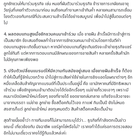
ถูกชักชวนให้มาร่วมธุรกิจ เช่น หมอที่ผันตัวมาร่วมธุรกิจ ข้าราชการเกษียณอายุ
วัยรุ่นที่เคยทำตัวเกเรมาก่อน จนถึงคนทำงานหาเช้ากินค่ำ หลายคนสามารถเชื่อม
โยงตัวเองกับกรณีที่ประสบความสำเร็จได้อย่างสมบูรณ์ เพื่อนำไปสู่ขั้นตอนต่อๆ
ไป
4. ผลตอบแทนสูงเมื่อชักชวนคนมาเข้าร่วม
เมื่อ
ขายฝัน
สำเร็จมีการเข้าสู่การ
เป็นสมาชิก ข้อเสนอถึงผลกำไรจากการชักชวนคนมาเข้าร่วมโดยการันตีค่า
ตอบแทนสูงจะเกิดขึ้นตามมา หากมีค่าตอบแทนที่สูงเกินจริงจะเข้าข่ายธุรกิจแชร์
ลูกโซ่ทันที แต่หากการตอบแทนมีลักษณะของการขายสินค้า หลายครั้งสินค้ามัก
ไม่มีคุณภาพเพียงพอ
5. ปรับตัวเปลี่ยนแบรนด์ให้มีความทันสมัยอยู่เสมอ เมื่อขายฝันสำเร็จ
ก็ต้อง
ทำให้เป็นที่รู้จักในวงกว้าง นำไปสู่การเสียค่าใช้จ่ายในการยิงแอดโฆษณาต่างๆ
อีก
หนึ่งเคล็ดลับสำคัญจากแบรนด์ที่เป็นประเด็นอยู่นี้ คือ เขามักหาคนที่มีอิทธิพลมา
เข้าร่วม เพื่อชักจูงคนเข้ามาติดบ่วงได้ต่ออีกเรื่อยๆ แม่ข่ายก็รวยเอาๆ เพราะมี
คนมาเปิดบิลหน้าใหม่เรื่อยๆ ของที่ขายได้ ยอดขายถล่มทลาย แท้จริงแล้วอาจจะ
มาจากบรรดา แม่ข่าย ลูกข่าย ซื้อสต็อคกันไว้เอง กาแฟ กินเป็นปี ยังไม่หมด
สงสารก็แต่ ลูกข่ายเข้าใหม่ ลงทุนหมดตัว สินค้าสต็อคเหลือเต็มบ้าน
สุดท้ายนี้ขอย้ำว่า ทางทีมเองก็ไม่สามารถระบุได้ว่า… ธุรกิจที่กำลังตกเป็นข่าว
ขณะนี้ เกี่ยวข้องกับ มิจฉาชีพ แชร์ลูกโซ่หรือไม่? เราคงทำได้แค่รอการตรวจสอบ
อีกไม่นานเดี๋ยวเราคงได้รู้กันแล้วหล่ะค่ะ