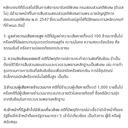
หลักเกณฑ์ที่ดีเอสไอใช้ในการพิจารณารับคดีพิเศษ
กรมสอบสวนคดีพิเศษ (ดีเอส
ไอ) มีอำนาจหน้าที่ในการสืบสวนสอบสวนคดีพิเศษตามพระราชบัญญัติการ
สอบสวนคดีพิเศษ พ.ศ. 2547 ซึ่งรวมถึงคดีแชร์ลูกโซ่ที่มีลักษณะตามหลักเกณฑ์
ที่กำหนด ดังนี้
1. มูลค่าความเสียหายสูง
คดีที่มีมูลค่าความเสียหายตั้งแต่ 100 ล้านบาทขึ้นไป
หรือคดีที่มีผลกระทบรุนแรงต่อเศรษฐกิจ ความ
มั่นคง ความสงบเรียบร้อย ศีล
ธรรมอันดี หรือความปลอดภัยของประชาชน
2. ความซับซ้อนของคดี
คดีที่มีพฤติการณ์การกระทำความผิดที่ซับซ้อน จำเป็น
ต้องใช้วิธีการสืบสวนสอบสวนและรวบรวมพยานหลักฐานเป็นพิเศษ เช่น การทำ
ธุรกรรมทางการเงินที่สลับซับซ้อนเพื่อปกปิดหรือฟอกเงิน การใช้อุปกรณ์
อิเล็กทรอนิกส์หรือเทคโนโลยีชั้นสูง เป็นต้น
3.จำนวนผู้เสียหายจำนวนมาก
คดีที่มีจำนวนผู้เสียหายตั้งแต่ 1,000 รายขึ้นไป
หรือคดีที่มีผู้เสียหายจำนวนมากและกระจายตัวในหลายท้องที่ ซึ่งคดีมีความยุ่ง
ยากซับซ้อนในการรวบรวมพยานหลักฐาน
4.เจ้าหน้าที่รัฐเข้าไปมีส่วนเกี่ยวข้อง
คดีที่มีพฤติการณ์น่าเชื่อว่ามีเจ้าหน้าที่ของ
รัฐซึ่งมิใช่เจ้าหน้าที่ของรัฐตามมาตรา 5 เข้าไปเกี่ยวข้อง เป็นตัวการ ผู้ใช้ หรือผู้
สนับสนุน