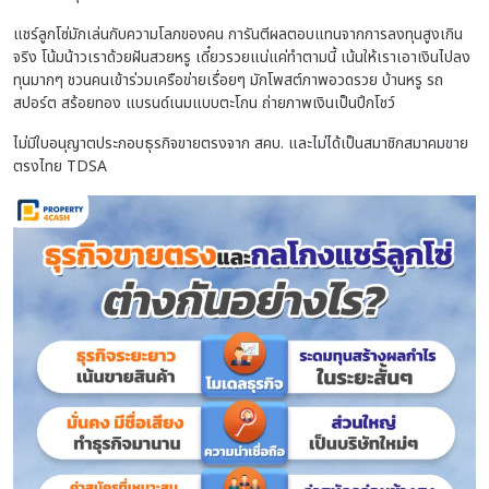
แชร์ลูกโซ่มักเล่นกับความโลภของคน การันตีผลตอบแทนจากการลงทุนสูงเกิน
จริง โน้มน้าวเราด้วยฝันสวยหรู เดี๋ยวรวยแน่แค่ทำตามนี้ เน้นให้เราเอาเงินไปลง
ทุนมากๆ ชวนคนเข้าร่วมเครือข่ายเรื่อยๆ มักโพสต์ภาพอวดรวย บ้านหรู รถ
สปอร์ต สร้อยทอง แบรนด์เนมแบบตะโกน ถ่ายภาพเงินเป็นปึกโชว์
ไม่มีใบอนุญาตประกอบธุรกิจขายตรงจาก สคบ. และไม่ได้เป็นสมาชิกสมาคมขาย
ตรงไทย TDSA