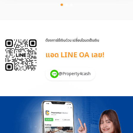
กรรมสิทธิ์ร่วมกันหลายคน . การถือกรรมสิทธิ์ร่วมในที่ดิน แบบต่างๆ มี
แบบไหนบ้าง ? การแบ่งที่ดินในแบบรวมๆ ผู้ร่วมจะไม่สามารถนำที่ดินผืนดัง
กล่าวไปขายได้จนกว่าได้รับอนุญาติจากผู้ร่วมคนอื่นๆ ลักษณะการแบ่ง โดย
การแบ่งชัดเจนด้วยสัดส่วนคิดเป็น % เช่น มีบุตร 3 คน นั่นก็คือ นางสาวเอ
นายบี นายซี แต่ในขณะนั้น บิดายังมีชีวิตอยู่และยังไม่ได้ทำเรื่องโอนที่ดิน
เป็นเรื่องเป็นราว ดังนั้น ความต้องการที่จะให้มีการถือกรรมสิทธิ์ร่วมใน
ที่ดินถึงเกิดขึ้น โดยมีรูปแบบง่ายๆ นั่นก็คือ สมาชิกที่ต้องการจะมี
ต้องการใช้เงินด่วน เปลี่ยนโฉนดเป็นเงิน
กรรมสิทธิ์มาตกลงและ คุยกันก่อนว่ารู […]
แอด LINE OA เลย!
@Property4cash