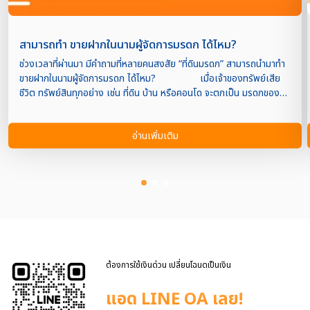
สามารถทำ ขายฝากในนามผู้จัดการมรดก ได้ไหม?
ช่วงเวลาที่ผ่านมา มีคำถามที่หลายคนสงสัย “ที่ดินมรดก” สามารถนำมาทำ
ขายฝากในนามผู้จัดการมรดก ได้ไหม? เมื่อเจ้าของทรัพย์เสีย
ชีวิต ทรัพย์สินทุกอย่าง เช่น ที่ดิน บ้าน หรือคอนโด จะตกเป็น มรดกของ
ทายาทโดยธรรม (ลูก หลาน คู่สมรส ฯลฯ) แต่ก่อนที่ใครจะสามารถนำ
ทรัพย์นั้นไปทำธุรกรรมใดๆ ได้ เช่น ขาย, โอน, หรือขายฝาก จำเป็นต้องมี
อ่านเพิ่มเติม
“ผู้จัดการมรดก” ซึ่งศาลแต่งตั้งให้เป็นผู้ดูแลทรัพย์มรดกแทนเจ้าของเดิม
ดังนั้น คำถามคือ❓ ผู้จัดการมรดกสามารถนำทรัพย์มรดกไปทำ
ขายฝากได้หรือไม่? คำตอบคือ “ทำได้ แต่ต้องมีเงื่อนไขทางกฎหมายที่
ชัดเจน” ผู้จัดการมรดก สามารถทำขายฝากได้ แต่ต้อง ได้รับอนุญาตจาก
ศาลก่อน เพราะทรัพย์สินนั้นไม่ใช่ของผู้จัดการมรดกโดยตรง แต่เป็นของ
“กองมรดก” ซึ่งมีทายาทหลายคนเป็นเจ้าของร่วม เงื่อนไขสำคัญที่ศาลจะ
พิจารณา มีเหตุผลความจำเป็นชัดเจน เช่น ต้องการนำเงินมาชำระหนี้
มรดก, ต้องซ่อมแซมทรัพย์ที่อยู่ในสภาพชำรุด, ต้องแบ่งผลประโยชน์ให้
ทายาทตามส่วน ได้รับความยินยอมจากทายาททุกคน หากทายาทบางส่วนไม่
ต้องการใช้เงินด่วน เปลี่ยนโฉนดเป็นเงิน
เห็นด้วย ศาลอาจไม่อนุญาตให้ทำขายฝาก การทำขายฝากต้องดำเนินการ
อย่างโปร่งใสและเป็นธรร […]
แอด LINE OA เลย!