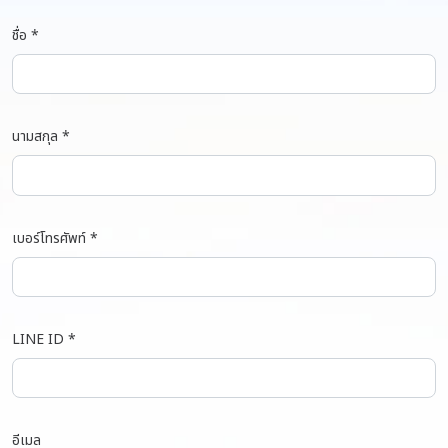
ชื่อ *
นามสกุล *
เบอร์โทรศัพท์ *
LINE ID *
อีเมล