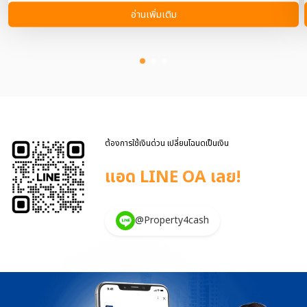
สุดตัว เมื่อวงการอสังหา ต้องสู้แบบไม่มีกั๊ก ปล่อยแคมเปญจัด
อ่านเพิ่มเติม
เต็มไตรมาส 3 ดันตลาดกลับมาคึกคักในวันที่ผู้บริโภคยังไม่มั่นใจใน
เศรษฐกิจ และธนาคารยังเข้มกับการปล่อยกู้ ผู้ประกอบการ
อสังหาริมทรัพย์ต้อง “เดินเกม” เพื่อดึงกำลังซื้อให้ออกมาใช้จ่ายทันทีที่มี
สัญญาณบวกจากนโยบายรัฐ ปี 2568 นี้ รัฐบาลส่งสัญญาณ
กระตุ้นภาคอสังหา แบบเข้มข้น ทั้งการปลดล็อก LTV, ลดค่าธรรมเนียม
โอน-จดจำนอง เหลือ 0.01% และอัตราดอกเบี้ยที่ยังอยู่ในระดับที่พอรับได้
ทำให้หลายค่ายเห็นจังหวะในการ “เร่งขาย” เพื่อโกยยอดในไตรมาส 3 ซึ่ง
ถือเป็นช่วงสำคัญก่อนเข้าสู่ปลายปี เจ้าใหญ่ที่ 1 พฤกษาเปิดเกม
“PRUKSA D-DAY SALE” พฤกษาส่งแคมเปญแรง “PRUKSA
ต้องการใช้เงินด่วน เปลี่ยนโฉนดเป็นเงิน
D-DAY SALE” ลดราคายูนิตฮอตจากกว่า 100 โครงการ รวมมูลค่ากว่า
แอด LINE OA เลย!
100 ล้านบาท หวังดึงดีมานด์ที่ชะลอไปกลับคืนมา ผ่านข้อเสนอที่ […]
@Property4cash