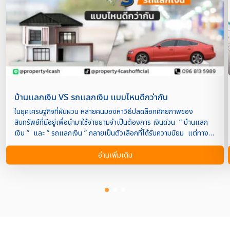
บ้านแลกเงิน VS รถแลกเงิน แบบไหนดีกว่ากัน
ในยุคเศรษฐกิจที่ผันผวน หลายคนมองหาวิธีปลดล็อกศักยภาพของ
สินทรัพย์ที่มีอยู่เพื่อนำมาใช้จ่ายยามจำเป็นต้องการ เงินด่วน ” บ้านแลก
เงิน ” และ ” รถแลกเงิน ” กลายเป็นตัวเลือกที่ได้รับความนิยม แต่ทาง
เลือกไหนดีกว่ากัน? บทความนี้ จะพาทุกท่านมาวิเคราะห์เชิงลึก เปรียบ
เทียบข้อดี ข้อเสีย ของทั้งสองตัวเลือก เผยให้เห็นภาพรวม ช่วยให้คุณ
อ่านเพิ่มเติม
ตัดสินใจได้อย่างชาญฉลาด บ้านแลกเงิน เปรียบเสมือนการปลดล็อก
ศักยภาพของบ้าน บ้านแลกเงินคือ สินเชื่อที่ธนาคารหรือบริษัทแหล่งเงิน
ทุนเสนอให้กับเจ้าของบ้านหรือคอนโดที่ปลอดภาระ โดยลูกค้าสามารถนำ
บ้านหรือคอนโดมาจำนองกับธนาคารเพื่อแลกกับเงินก้อนโต โดยที่ลูกค้า
ยังสามารถอาศัยอยู่ในบ้านหรือคอนโดนั้นต่อไปได้ เปรียบเสมือนการ
เปลี่ยนบ้านที่เป็นสินทรัพย์นิ่ง กลายเป็นเงินทุนหมุนเวียน ยามต้องการใช้