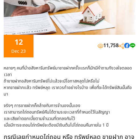
12
11,758
Dec 23
หลายๆ คนที่นำอสังหาริมทรัพย์มาขายฝากครั้งแรกก็มักมีคำถามกังวลใจตลอด
เวลา
ถ้าขายฝากอสังหาริมทรัพย์ไปแล้วจะมีโอกาสหลุดไปหรือไม่
หากขายฝากแล้ว ทรัพย์หลุด เราควรทำอย่างไรบ้าง เพื่อที่จะได้ทรัพย์สินนั้นคือ
มา
จริงๆ การขายฝากก็คล้ายกับการจำนองนั้นเอง
เราสามารถไถ่ถอนทรัพย์คืนได้ตามระยะเวลาที่กำหนดไว้ในสัญญา
และเสียค่าดอกเบี้ยตามจำนวนที่ตกลงกันไว้
เมื่อมีการจะถอนไถ่ทรัพย์จะต้องมีเงินต้นไปไถ่ถอนคืนภายใน 1 ปี
กรณีเลยกำหนดไถ่ถอน หรือ ทรัพย์หลุด ขายฝาก
อาจ