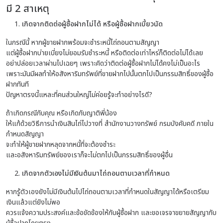
มี 2 สาเหตุ
เกิดจากติดต่อผู้ซื้อฝากไม่ได้ หรือผู้ซื้อฝากเบี้ยวนัด
ในกรณีนี้ หากผู้ขายฝากพร้อมจะชำระหนี้ไถ่ถอนตามสัญญา
แต่ผู้ซื้อฝากบ่ายเบี่ยงไม่ยอมรับชำระหนี้ หรือติดต่อเท่าไหร่ก็ติดต่อไม่ได้เลย
อย่าปล่อยเวลาผ่านไปเฉยๆ เพราะคิดว่าติดต่อผู้ซื้อฝากไม่ได้คงไม่เป็นอะไร
เพราะมันมีผลทำให้อสังหาริมทรัพย์ที่ขายฝากไปนั้นตกไปเป็นกรรมสิทธิ์ของผู้ซื้อ
ฝากทันที
ปัญหาตรงนี้แหละที่คนส่วนใหญ่ไม่ค่อยรู้จะทำอย่างไรดี?
ถ้าเกิดกรณีกับคุณ หรือเกิดกับญาติพี่น้อง
ให้แก้ด้วยวิธีการนำเงินสินไถ่ไปวางที่ สำนักงานวางทรัพย์ กรมบังคับคดี ภายใน
กำหนดสัญญา
จะทำให้ผู้ขายฝากหลุดจากหนี้ที่จะต้องชำระ
และอสังหาริมทรัพย์ของเราก็จะไม่ตกไปเป็นกรรมสิทธิ์ของผู้อื่น
เกิดจากตัวเองไม่มีเงินต้นมาไถ่ถอนตามเวลาที่กำหนด
หากรู้ตัวเองยังไม่มีเงินต้นไปไถ่ถอนตามเวลาที่กำหนดในสัญญาได้หรือเตรียม
เงินแล้วแต่ยังไม่พอ
ควรแจ้งความประสงค์และข้อขัดข้องให้กับผู้ซื้อฝาก และขอเจรจาขยายสัญญากับ