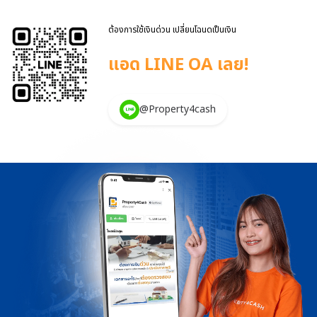
จ่าย หรือต่อยอดธุรกิจ ข้อดีของบ้านแลกเงิน: ได้วงเงินกู้มากกว่า: โดย
ทั่วไป บ้านแลกเงินให้วงเงินกู้สูงถึง 90% ของราคาประเมินหลักประกัน ใน
ขณะที่รถแลกเงินให้วงเงินกู้สูงสุดประมาณ 70% ของราคาประเมินรถ
ต้องการใช้เงินด่วน เปลี่ยนโฉนดเป็นเงิน
ดอกเบี้ยถูกกว่า: อัตราดอกเบี้ยเงินกู้บ้านแลกเงินกับ Property4cash ต
แอด LINE OA เลย!
[…]
@Property4cash