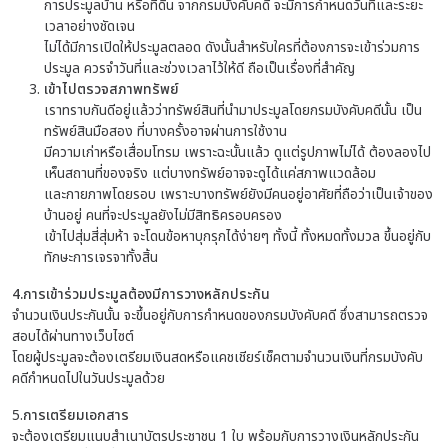
การประมูลบ้าน หรือที่ดิน จากกรมบังคับคดี จะมีการกำหนดวันที่และระยะ
เวลาอย่างชัดเจน
ไม่ได้มีการเปิดให้ประมูลตลอด ดังนั้นสำหรับใครที่ต้องการจะเข้าร่วมการ
ประมูล ควรจำวันที่และช่วงเวลาไว้ให้ดี ถือเป็นเรื่องที่สำคัญ
เข้าไปตรวจสภาพทรัพย์
เราทราบกันดีอยู่แล้วว่าทรัพย์สินที่นำมาประมูลโดยกรมบังคับคดีนั้น เป็น
ทรัพย์สินมือสอง ที่บางครั้งอาจผ่านการใช้งาน
มีความเก่าหรือเสื่อมโทรม เพราะฉะนั้นแล้ว ดูแต่รูปภาพไม่ได้ ต้องลองไป
เห็นสถานที่ของจริง แต่บางทรัพย์อาจจะดูได้แค่สภาพแวดล้อม
และกายภาพโดยรอบ เพราะบางทรัพย์ยังมีคนอยู่อาศัยที่ถือว่าเป็นเจ้าของ
บ้านอยู่ คนที่จะประมูลยังไม่มีสิทธิครอบครอง
เข้าไปสุ่มสี่สุ่มห้า จะโดนข้อหาบุกรุกได้ง่ายๆ ทั้งนี้ ทั้งหมดทั้งมวล ขึ้นอยู่กับ
ทักษะการเจรจาทั้งสิ้น
4.
การเข้าร่วมประมูลต้องมีการวางหลักประกัน
จำนวนเงินประกันนั้น จะขึ้นอยู่กับการกำหนดของกรมบังคับคดี ซึ่งสามารถตรวจ
สอบได้ผ่านทางเว็บไซต์
โดยผู้ประมูลจะต้องเตรียมเงินสดหรือแคชเชียร์เช็คตามจำนวนเงินที่กรมบังคับ
คดีกำหนดไปในวันประมูลด้วย
5.
การเตรียมเอกสาร
จะต้องเตรียมแนบสำเนาบัตรประชาชน 1 ใบ พร้อมกับการวางเงินหลักประกัน