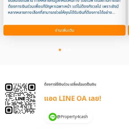
ยื่นสินเชื่อไม่ผ่าน ทำให้หลายคนรู้สึกหมดหนทาง โดยเฉพาะในสถานการณ์ที่
ต้องการเงินด่วนเพื่อแก้ปัญหาเฉพาะหน้า แต่ไม่ต้องกังวลไป เพราะยังมี
หลากหลายทางเลือกที่สามารถช่วยให้คุณได้รับเงินที่ต้องการได้อย่าง
รวดเร็วและปลอดภัย บทความนี้จะแนะนำวิธีการและแนวทางในการหาเงิน
ด่วนเมื่อธนาคารปฏิเสธคำขอสินเชื่อของคุณ” ในปัจจุบันนี้หลายๆคนทั้ง
อ่านเพิ่มเติม
บุคคลทั่วไป พนักงานบริษัท หรือเจ้าของกิจการ ก็เคยประสบปัญหาเงินทุน
ในชีวิตประจำวันไม่พอหมุนเวียน หรือประสบปัญหาเรื่องเศรษฐกิจต่างๆจึง
ทำให้ขาดรายได้ และต้องการใช้เงินก้อนหรือเงินเร่งด่วนเป็นจำนวนมาก
เข้าใจเลยค่ะว่าสถานการณ์ที่ต้องการเงินด่วนเป็นเรื่องเร่งด่วนและสำคัญ
มากๆในชีวิตของเราทุกคน ซึ่งก่อนที่เราจะตัดสินใจทำอะไรต้องควร
พิจารณาให้ดีก่อน เช่น คำนวณถึงจำนวนเงินที่ต้องการ ว่าเราต้องการมาก
น้อยเพียงใด หรือเงินก้อนจำนวนมากแค่ไหน และ คำนึงถึงระยะเวลาที่
ต้องการใช้เงิน ช้าเร็วมากเพียงใด และความสามารถในการผ่อนชำระของ
ตัวเราเอง แต่ไม่ต้องกังวลใจไปเลย เพราะปัญหาต้องการเงินด่วนนั้นมี
ต้องการใช้เงินด่วน เปลี่ยนโฉนดเป็นเงิน
ทางออกให้หลายๆ คนอย่างแน่นอน ถ้าหากเรามีอสังหาริมทรัพย์ในมืออยู่
แล้ว เช่น บ้าน คอนโด ที่ดิน […]
แอด LINE OA เลย!
@Property4cash