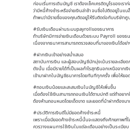
ก่อนเริ่มการเดินบัญชี เราต้องเช็คเครดิตบูโรของเราก
ว่ามีหนี้ค้างชำระหรือจ่ายเงินล่าช้า จนชื่อไปติดอยู่ในแบ
ถ้าพบว่ามีรายชื่อของคุณติดอยู่ให้รีบติดต่อกับบริษัทศู
#รับเงินเดือนผ่านระบบpayrollของธนาคาร
ถ้าบริษัทมีการจ่ายเงินเดือนด้วยระบบ Payroll ของธน
เนื่องจากธนาคารสามารถตรวจสอบที่มาของเงินได้อย่า
#ฝากเงินเข้าอย่างสม่ำเสมอ
สถาบันการเงิน และผู้สอบบัญชีมักมุ่งเน้นรายละเอีย
ดังนั้น เมื่อมีรายได้ที่เป็นผลกำไรสุทธินอกเหนือจากเง
เข้ามาฝากในบัญชีธนาคารโดยทันทีทุกครั้ง เพื่อให้ยอด
#ถอนเงินน้อยและสะสมเงินในบัญชีให้เพิ่มขึ้น
เมื่อต้องใช้เงินสามารถถอนเงินได้ตามปกติ แต่ถ้าอยาก
ต้องห้ามถอนหมดโดยเด็ดขาด และยอดที่นำฝากต้องมา
#ประวัติการเงินดีไม่มียอดค้างชำระหนี้
เพราะเมื่อมียอดค้างชำระหนี้นั้นจะแสดงถึงศักยภาพที่
ควรวางแผนการใช้เงินในแต่ละเดือนอย่างเป็นระเบียบ 