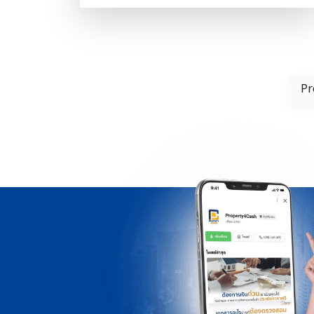
มวลชนที่มีแผนพัฒนาอีกยาวไกลในอนาคต
สำหรับการเวนคืนที่ดิน เพื่อนๆ หลายคนอาจจะยัง
ไม่เข้าใจกระบวนการ และ ขั้นตอนที่จะรักษา
“สิทธิ”ของตัวเองให้มีความคุ้มค่าที่สุดยังไง วันนี้
เราจะพาเพื่อนๆทุกคนไปเรียนรู้ขั้นตอนต่างๆ
Pr
สำหรับการ ถูกเวนคืนที่ดิน เจ้าของที่ดินต้องรับมือ
อย่างไร? เวนคืนที่ดินคือ การที่ภาครัฐ หรือหน่วย
งานราชการบังคับขอซื้อที่ดินจากประชาชนที่เป็น
เจ้าของที่ดิน เพื่อนำไปสร้างสาธารณประโยชน์
หรือพัฒนาระบบสาธารณูปโภคของประเทศ เช่น
สร้างถนน สร้างทางด่วน มอเตอร์เวย์ หรือ สร้าง
สถานีรถไฟฟ้า เป็นต้น ขั้นตอนการเวนคืนที่ดิน
ของภาครัฐ รัฐจะประกาศพื้นที่ที่อยู่ในเขตแนว
เวนคืนที่ดิน เจ้าหน้าที่จะเข้าดำเนินการสำรวจว่า
อสังหาริมทรัพย์ใดบ้าง ที่อยู่ในเขตพื้นที่เวนคืน
ที่ดิน รัฐจะกำหนดราคาเวนคืนของอสังหาริมทรัพย์
และที่ดินในพื้นที่เวนคืนพิจารณาจากสภาพ และ
ทำเลที่ตั้งของที่ดินด้วย และถ้าต้องเวนคืนเพียง
บางส่วนของที่ดิน แล้วส่งผลให้ […]