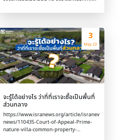
ธนาคารหรือสถาบันการเงินใหม่ จึงต้องมีการเตรี
โดยธนาคารกลางแห่งประเทศไทย ที่ส่งผลต่อ
ยมเอกสารใหม่ทั้งหมด #ระยะเวลาอนุมัติ
อัตราดอกเบี้ยของธนาคารพาณิชย์ในประเทศ
Retention เนื่องจากมีข้อ […]
ทั้งหมด ดังนั้น เมื่อมีการปรับดอกเบี้ยนโยบาย
เพิ่มขึ้น ย่อมส่งผลกระทบโดยตรง กับทั้งภาค
3
ประชาชนและภาคธุรกิจไม่มากก็น้อย ซึ่งในที่สุด
แล้วย่อมส่งผลมาถึงภาระการผ่อนบ้าน กล่าวคือ
May 23
อัตราดอกเบี้ยสินเชื่อบ้านก็จะสูงขึ้นอย่างหลีกเลี่ยง
ไม่ได้ และเราจะมีวิธีไหนมาช่วยลดภาระ ดอกเบี้ย
อสังหา ได้บ้าง ไปดูกันเลยค่ะ ก่อนอื่นมาทำความ
เข้าใจคำว่า “ดอกเบี้ยบ้าน” กันก่อนดีกว่าค่ะ โดย
ธนาคารแห่งประเทศได้ให้คำจำกัดความของ
“ดอกเบี้ยบ้าน” หมายถึง อัตราดอกเบี้ยเงินกู้
จะรู้ได้อย่างไร ว่าที่ที่เราจะซื้อเป็นพื้นที่
สำหรับที่อยู่อาศัย ไม่ว่าจะเป็นบ้านเดี่ยว บ้านแฝด
ส่วนกลาง
ทาวน์โฮม คอนโด อาคารพาณิชย์ หรือแม้แต่ที่ดิน
โดยจะแบ่งการคำนวณดอกเบี้ยเป็น 2 รูปแบบคือ
https://www.isranews.org/article/isranews-
อัตราดอกเบี้ยเงินกู้แบบคงที่ (Fixed Rate) อัตรา
news/110435-Court-of-Appeal-Prime-
ดอกเบี้ยเงินกู้ที่กำหนดตัวเลขเฉพาะตลอดอายุ
nature-villa-common-property-
สัญญาเงินกู้ หรือในระยะเวลาที่กำหนด โดยจะไม่
news.html จากเหตุการณ์ตามข่าวนี้ แสดงให้