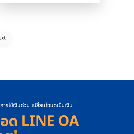
ขึ้นหรือลงตามสภาวะเศรษฐกิจ อัตราดอกเบี้ยเงินกู้
เห็นว่า การซื้อขายที่ดินในหมู่บ้านจัดสรร พื้นที่ที่
แบบลอยตัว (Floating Rate) อ […]
เป็นส่วนกลางของหมู่บ้าน (โดยทั่วไปคือ พื้นที่ที่
เจ้าของกรรมสิทธิทุกคนในหมู่บ้านหรือ
คอนโดมิเนียม มีสิทธิใช้ร่วมกัน โดยมีการเสียค่าใช้
จ่าย ที่เรียกว่าค่าส่วนกลางให้กับนิติบุคคลหมู่บ้าน
ext
หรือคอนโดฯ เช่น สนามหญ้า สระว่ายน้ำ lake
ลิฟต์ส่วนกลาง สโมสร คลับเฮ้าส์ ฟิตเนส พื้นที่ทิ้ง
ขยะ เป็นต้น) พื้นที่ส่วนกลางในหมู่บ้าน มีทั้งส่วนที่
เป็นที่ดินเปล่า และที่ดินพร้อมสิ่งปลูกสร้าง ทีนี้เรา
จะทราบได้อย่างไร ว่าที่ดินที่เราต้องการจะซื้อใน
หมู่บ้านจัดสรรนั้นๆ เป็นที่ดินที่เราสามารถเอามาส
ร้างบ้านอยู่อาศัยได้ ไม่โดนหลอกเอาที่ดิน ที่เป็น
พื้นที่ส่วนกลาง มาขาย วันนี้ Property4Cash มี
คำตอบค่ะ 1. ดูง่ายๆ เบื้องต้น ตามผังพื้นที่ขายที่มี
การใช้เงินด่วน เปลี่ยนโฉนดเป็นเงิน
การโฆษณาในสื่อ หรือที่เซลล์โฆษณาขาย ว่าพื้นที่ที่
เราต้องการอยู่ตรงไหนของโครงการ เข้าข่ายว่าจะ
อด LINE OA
เป็นพื้นที่ส่วนกลางหรือไม่ (ในผังพื้นที่ขายส่วน
ใหญ่ จะระบุว่าพื้นที่ตรงไหน คือ พื้นที่ส […]