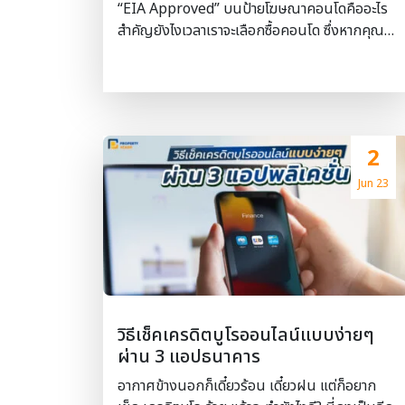
“EIA Approved” บนป้ายโฆษณาคอนโดคืออะไร
สำคัญยังไงเวลาเราจะเลือกซื้อคอนโด ซึ่งหากคุณ
เตรียมจะหาซื้อบ้านสักหลัง คอนโดมิเนียมสักห้อง
ก็ควรจะให้ความสำคัญกับ EIA ไว้สักหน่อย วันนี้
เราลองมาทำความเข้าใจเรื่องของEIA กับโครงการ
ที่อยู่อาศัยว่าจะมีบทบาทและความสำคัญยังไงกันค่ะ
EIA ย่อมาจาก Environmental Impact
2
Assessment Report หรือการทำรายงาน
วิเคราะห์ผลกระทบสิ่งแวดล้อม ที่จะเกิดขึ้นเวลาที่มี
Jun 23
Developer ตั้งใจจะสร้างโครงการขึ้นมาสัก
โครงการหนึ่ง ว่าโครงการนั้นจะกระทบกับชีวิตและ
ความเป็นอยู่ของผู้คนที่อยู่รอบ ๆ โครงการไหม จะ
ทำให้วิถีชีวิตของคนในชุมชน รวมถึงผู้คนที่ต้องใช้
อาคารข้างเคียง ดีขึ้นหรือแย่ลงยังไง ทั้งในระหว่าง
ทำการก่อสร้างและหลังจากการก่อสร้างเสร็จสิ้น
วิธีเช็คเครดิตบูโรออนไลน์แบบง่ายๆ
ซึ่งรายงานวิเคราะห์ผลกระทบ หรือEIA จะดูทั้งหมด
ผ่าน 3 แอปธนาคาร
4 ด้าน คือ – ทรัพยากรกายภาพ เป็นการศึกษาถึง
ผลกระทบ เช่น ดิน น้ำ อากาศ เสียง ว่าจะมี การ
อากาศข้างนอกก็เดี๋ยวร้อน เดี๋ยวฝน แต่ก็อยาก
เปลี่ยนแปลงอย่างไรบ้าง – ทรัพยากรชีวภาพ การ