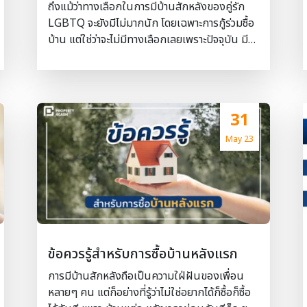
ถึงแม้ว่าทางเลือกในการมีบ้านสักหลังของคู่รัก
LGBTQ จะยังมีไม่มากนัก โดยเฉพาะการกู้ร่วมซื้อ
บ้าน แต่ใช่ว่าจะไม่มีทางเลือกเลยเพราะปัจจุบัน มี
หลายธนาคารที่เปิดโอกาสให้กลุ่ม LGBTQ กู้ร่วม
ซื้อบ้านได้ ลองมาดูรายละเอียดว่าคู่รัก LGBTQ จะ
ต้องทำอย่างไรถึงกู้ร่วมซื้อบ้านได้ #เช็คธนาคาร
อนุมัติสินเชื่อบ้าน กรณีกู้ร่วมเพศเดียวกัน
31
ปัจจุบันกลุ่ม LGTBQ ถือเป็นผู้บริโภคที่มีการ
เติบโตอย่างต่อเนื่อง จึงมีหลายธนาคารที่สามารถ
May 23
อนุมัติการ กู้ร่วม ของคนกลุ่มนี้ได้ นั่นคือ –
ธนาคารกสิกร – ธนาคารออมสิน – ธนาคารธน
ชาติ – ธนาคารยูโอบี – ธนาคารกรุงเทพ –
ธนาคารทหารไทย – ธนาคารไทยพาณิชย์ –
ธนาคารกรุงศรีฯ – ธนาคารสแตนดาร์ดชาร์เตอร์ด
โดยแต่ละธนาคารจะมีเงื่อนไขแตกต่างกันไป แต่
ข้อควรรู้สำหรับการซื้อบ้านหลังแรก
คุณสมบัติพื้นฐานของที่ผู้ยื่นกู้ร่วมที่เหมือนกันมี
ดังนี้ – ผู้กู้เป็นบุคคลธรรมดา สัญชาติไทย – ผู้กู้
การมีบ้านสักหลังถือเป็นความใฝ่ฝันของเพื่อน
อายุ 20 ปีบริบูรณ์ขึ้นไป แต่ไม่เกิน 65 ปี – ไม่เคย
หลายๆ คน แต่ก็อย่างที่รู้ว่าไม่ใช่อยากได้ก็ซื้อก็ซื้อ
เป็นลูกหนี้ปรับโครงสร้างหนี้ของสถาบันการเงิน