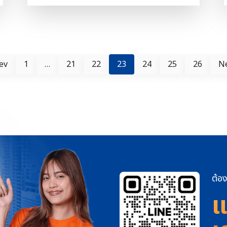
จะสามารถเลือกจังหวัด อำเภอ ตำบล และประเภท
ถึงแม้ช่วงนี้เหล่า Developer จะออกโปรโมชั่น
ของทรั […]
ขายคอนโดราคาถูกลง แต่หากเราไม่มีเงินสดไปซื้อ
แบบเต็มจำนวน แน่นอนว่าต้องมีการยื่น ขอสิน
เชื่อ กับทางธนาคาร แล้วระหว่างคน 2 คน ที่เป็น
พนักงานประจำกับเจ้าของกิจการ ธนาคารจะมีหลัก
ev
1
…
21
22
23
24
25
26
N
การพิจารณาที่แตกต่างกันไหม ธนาคารจะขอ
เอกสารอะไรบ้าง และใครที่ธนาคารจะอนุมัติสินเชื่อ
ให้ได้ง่ายกว่ากัน มาดูกันเลยค่ะ เอกสารที่ใช้ในการ
ยื่นขออนุมัติสินเชื่อบ้าน แน่นอนว่าสิ่งที่สำคัญ
ที่สุดในการยื่น ขอสินเชื่อ กับธนาคารต้องเตรียม
เอกสารกู้บ้านให้พร้อม เพื่อช่วยร่นระยะเวลาให้
สถาบันการเงินอนุมัติสินเชื่อบ้านเร็วมากยิ่งขึ้น
การเตรียมเอกสารจะแบ่งออกเป็น 2 ส่วนคือ
เอกสารทั่วไป 1. สำเนาบัตรประชาชน บัตร
ข้าราชการ หรือหนังสือเดินทาง 2. สำเนาทะเบียน
ต้อง
บ้าน 3. สำเนาทะเบียนสมรส/ใบหย่า/ใบมรณะ
แ
บัตร/ใบแจ้งความแยกกันอยู่ 4. สำเนาใบเปลี่ยน
ชื่อ/นามสกุล (ถ้ามี) เอกสารแสดงรายได้ ซึ่งส่วนนี้
เอกสารที่ต้องเตรียมระหว่าง พนักงานประ […]