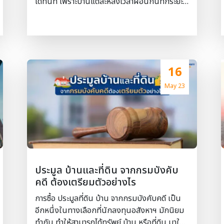
ได้ทันที เพราะบ้านแต่ละหลังเวลาผ่อนกันทีก็ระยะ
– หลักฐานว่าคู่ของเราอยู่ร่วมกันจริง เช่น บัญชี
ยาวไม่ต่ำกว่า 5-10 ปี ดังนั้นหากคุณกำลังวางแผน
เงินฝากที่เปิดร่วมกัน #ตรวจเอกส […]
จะ “ซื้อ บ้านหลังแรก ” นี่จึงเป็นสิ่งที่ควรรู้เอาไว้
เพื่อให้สามารถตัดสินใจได้ง่ายขึ้น และสำคัญ
มากกว่านั้นพอเข้าอยู่อาศัยจริงแล้วไม่รู้สึกผิดหวัง
อีกด้วย วันนี้เราจะไปหาคำตอบกับ ข้อควรรู้สำหรับ
16
การซื้อ บ้านหลังแรก และคอนโดหลังแรก จะ “ซื้อ
บ้านหลังแรก” มีอะไรต้องรู้บ้าง ? 1.ลักษณะบ้านที่
May 23
ตอบโจทย์ – บ้านเดี่ยว มีลักษณะเป็นหลังเดียว มี
รั้วกั้นระหว่างเพื่อนบ้าน มีพื้นที่ใช้สอย ได้ความ
สงบ เป็นส่วนตัว แต่มีราคาสูง – บ้านแฝด จะคล้าย
กับบ้านเดี่ยวแต่มีบางส่วนของบ้านฝั่งหนึ่งชิดกับ
เพื่อนบ้านและใช้งานร่วมกัน เช่น หลังคาโรงรถ
ผนังห้องครัว ลักษณะบ้านจึงถูกออกแบบเป็นคู่ มี
ประมูล บ้านและที่ดิน จากกรมบังคับ
พื้นที่ใช้สอยในระดับหนึ่ง แต่ความเป็นส่วนตัวน้อย
คดี ต้องเตรียมตัวอย่างไร
ลง ราคาถูกกว่าบ้านเดี่ยว – ทาวน์โฮม / ทาวน์เฮาส์
บ้านลักษณะนี้จะมีผนัง 2 ฝั่งชิดกับเพื่อนบ้าน
การซื้อ ประมูลที่ดิน บ้าน จากกรมบังคับคดี เป็น
พื้นที่ใช้สอยจึงมีจำกัด แต่ราคาจะถูกกว่าบ้านเดี่ยว
อีกหนึ่งในทางเลือกที่นักลงทุนอสังหาฯ มักนิยม
และบ้านแฝดพอสมควร – อาคารพาณิชย์ หรื […]
ทำกัน ทำให้สามารถได้ทรัพย์ บ้าน หรือที่ดิน มาใน