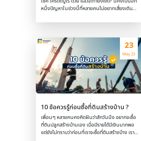
เช็ค เครดิตบูโร ด้วย แล้วจะทำยังไงดี? นี่คงเป็นอีก
ศึกษาถึงการเปลี่ยนแปลงในด้านต่างๆ ที่มีต่อ
หนึ่งปัญหาในช่วงนี้ที่หลายคนไม่อยากเสี่ยงเดิน
ระบบนิเวศน์ เช่น ป่าไม้ สัตว์ป่า สัตว์น้ำ ปะการัง
ทางออกจากบ้าน หรือไปยังสถานที่ต่างๆ เนื่องจาก
เป็นต้น – คุณค่าการ […]
สภาพอากาศที่ไม่คงที่เดี๋ยวร้อน เดี่ยวฝน ตามกัน
ไม่ทัน วันนี้เราจะมาแนะนำการเช็ค เครดิตบูโร
ง่ายๆ ผ่าน 3 แอพธนาคารกันค่ะ ทำได้ง่ายๆ ตลอด
23
24 ชั่วโมง และไม่ต้องออกไปเสี่ยงกับสภาพอากาศ
กันด้วยค่ะ แอปเป๋าตัง ขั้นตอนการดำเนินการ –
May 23
เข้าสู่แอป เป๋าตัง คลิกที่ “เป๋าตังเปย์” – เลือก
“ตรวจเครดิตบูโร” – ประชาชนสามารถเลือก
รายงานข้อมูลได้ 2 ประเภท คือ ข้อมูลเครดิต
ข้อมูลเครดิตและคะแนนเครดิต (เครดิตสกอริ่ง) ผู้
ใช้บริการสามารถตรวจข้อมูลเครดิตและเครดิตสก
อริ่ง ผ่านเป๋าตังเปย์ บนแอปเป๋าตัง – รับรายงาน
10 ข้อควรรู้ก่อนซื้อที่ดินสร้างบ้าน ?
รูปแบบอิเล็กทรอนิกส์ (NCB e-Credit Report)
ทางอีเมลได้ภายใน 24 ชั่วโมง – รับรายงานทาง
เพื่อนๆ หลายคนคงคิดฝันว่าสักวันนึง อยากจะซื้อ
ไปรษณีย์ลงทะเบียน (ภายใน 7 วันทำการ) แอป
ที่ดินปลูกสร้างบ้านเอง เมื่อมีรายได้มีเงินมากพอ
“TTB TOUCH” เข้าแอป ttb touch – กดเมนู
แต่ยังไม่ทราบว่าก่อนที่เราจะซื้อที่ดินสร้างบ้าง เรา
บริการ กดเมนู ขอตรวจเครดิตบูโร – เลือกรูปแบบ
ต้องรู้ ต้องเช็ค ต้องระวัง อะไรบ้าง วันนี้ทีม Land