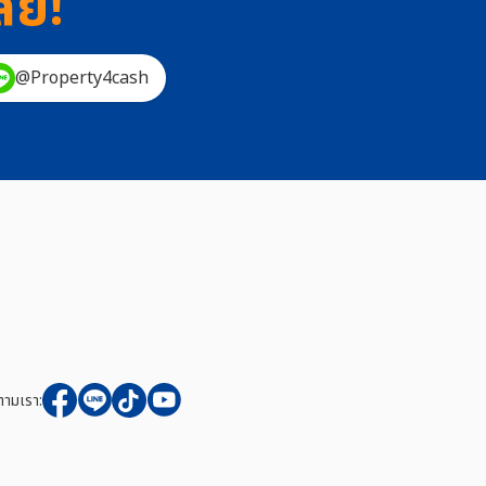
ลย!
@Property4cash
ตามเรา: